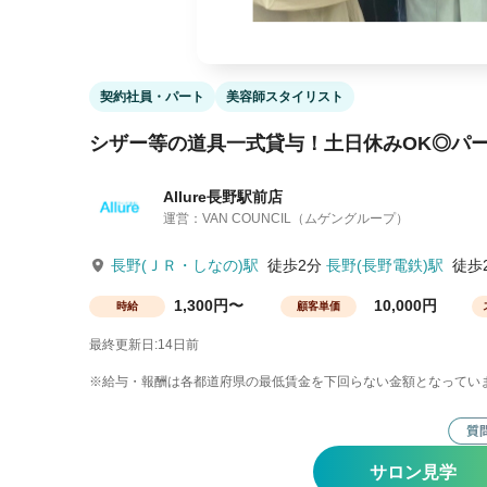
契約社員・パート
美容師スタイリスト
シザー等の道具一式貸与！土日休みOK◎パ
Allure長野駅前店
運営：VAN COUNCIL（ムゲングループ）
長野(ＪＲ・しなの)駅
徒歩2分
長野(長野電鉄)駅
徒歩
1,300円〜
10,000円
時給
顧客単価
最終更新日:14日前
※給与・報酬は各都道府県の最低賃金を下回らない金額となってい
サロン見学