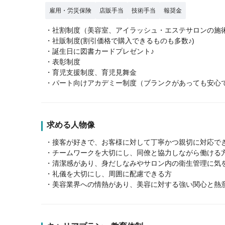
雇用・労災保険
店販手当
技術手当
報奨金
・社割制度（美容室、アイラッシュ・エステサロンの施術5
・社販制度(割引価格で購入できるものも多数♪)
・誕生日に図書カードプレゼント♪
・表彰制度
・育児支援制度、育児見舞金
・パート向けアカデミー制度（ブランクがあっても安心
求める人物像
・接客が好きで、お客様に対して丁寧かつ親切に対応で
・チームワークを大切にし、同僚と協力しながら働ける
・清潔感があり、身だしなみやサロン内の衛生管理に気
・礼儀を大切にし、周囲に配慮できる方
・美容業界への情熱があり、美容に対する強い関心と熱