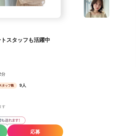
ートスタッフも活躍中
2分
9人
スタッフ数
ます
応募