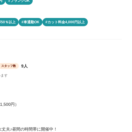
内
#ブランクOK
50％以上
#車通勤OK
#カット料金4,000円以上
9人
スタッフ数
います
,500円）
大丈夫♪昼間の時間帯に開催中！