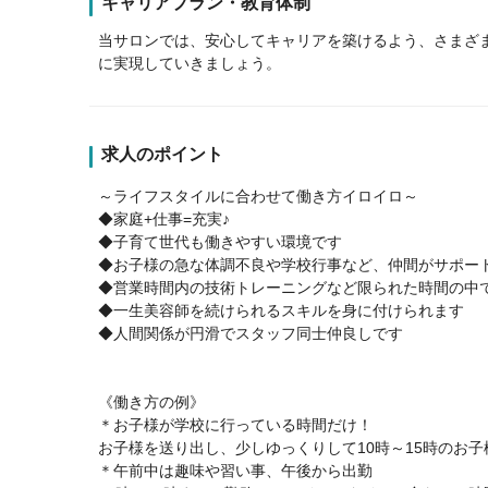
キャリアプラン・教育体制
当サロンでは、安心してキャリアを築けるよう、さまざ
に実現していきましょう。
求人のポイント
～ライフスタイルに合わせて働き方イロイロ～
◆家庭+仕事=充実♪
◆子育て世代も働きやすい環境です
◆お子様の急な体調不良や学校行事など、仲間がサポー
◆営業時間内の技術トレーニングなど限られた時間の中
◆一生美容師を続けられるスキルを身に付けられます
◆人間関係が円滑でスタッフ同士仲良しです
《働き方の例》
＊お子様が学校に行っている時間だけ！
お子様を送り出し、少しゆっくりして10時～15時のお
＊午前中は趣味や習い事、午後から出勤