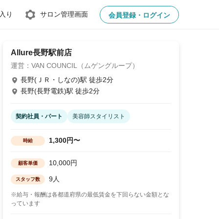
入り
サロン管理画面
会員登録・ログイン
Allure長野駅前店
運営：VAN COUNCIL（ムゲングループ）
長野(ＪＲ・しなの)駅 徒歩2分
長野(長野電鉄)駅 徒歩2分
契約社員・パート
美容師スタイリスト
1,300円〜
時給
10,000円
顧客単価
9人
スタッフ数
※給与・報酬は各都道府県の最低賃金を下回らない金額とな
っています