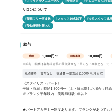
#ブライダルメニューあり
#外部講習
#デビューまで2年以
サロンについて
#新規フリー客多数
#スタッフ10名以下
#女性スタッフ比率
#受動喫煙対策あり
給与
1,300円〜
10,000円
時給
顧客単価
※給与・報酬は各都道府県の最低賃金を下回らない金額となって
昇給随時
賞与なし
交通費 一部支給 (15000 円/月まで)
《スタイリストパート》
平日・祝日：時給1.300円〜（土・日出勤した場合：時給1
※ブランク半年以内、美容師経験1年以上
★パートアカデミー制度あります。ブランクがあつても