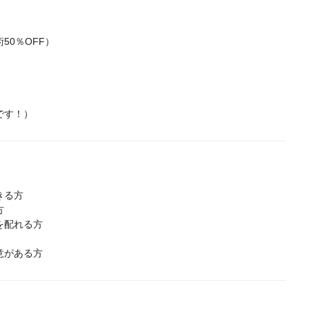
0％OFF）
です！）
きる方
方
を配れる方
意がある方