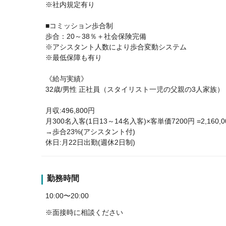
※社内規定有り
■コミッション歩合制
歩合：20～38％＋社会保険完備
※アシスタント人数により歩合変動システム
※最低保障も有り
《給与実績》
32歳/男性 正社員（スタイリスト一児の父親の3人家族）
月収:496,800円
月300名入客(1日13～14名入客)×客単価7200円 =2,160,0
→歩合23%(アシスタント付)
休日:月22日出勤(週休2日制)
勤務時間
10:00〜20:00
※面接時に相談ください