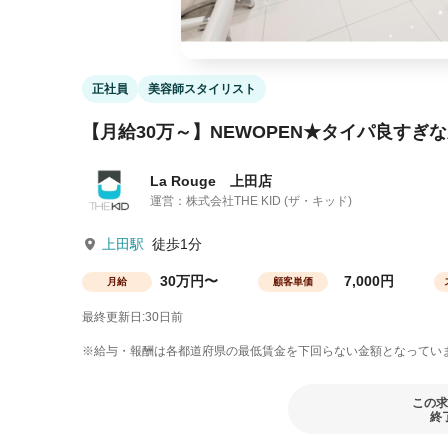
正社員
美容師スタイリスト
【月給30万～】NEWOPEN★タイパ良すぎ
La Rouge 上田店
運営：株式会社THE KID (ザ・キッド)
上田駅
徒歩1分
30万円〜
7,000円
月給
顧客単価
最終更新日:30日前
※給与・報酬は各都道府県の最低賃金を下回らない金額となってい
この求
終