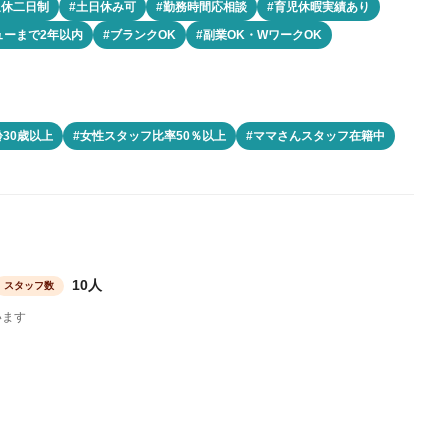
週休二日制
#土日休み可
#勤務時間応相談
#育児休暇実績あり
ューまで2年以内
#ブランクOK
#副業OK・WワークOK
30歳以上
#女性スタッフ比率50％以上
#ママさんスタッフ在籍中
10人
スタッフ数
います