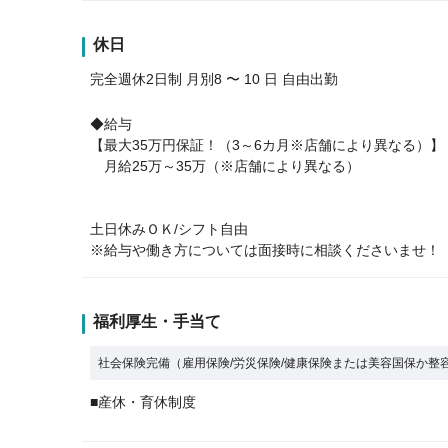
休日
完全週休2日制 月別8 〜 10 日 自由出勤
◆給与
【最大35万円保証！（3～6カ月※店舗により異なる）】
月給25万～35万（※店舗により異なる）
土日休みＯＫ/シフト自由
※給与や働き方については面接時に相談くださいませ！
福利厚生・手当て
社会保険完備（雇用保険/労災保険/健康保険または美容国保か整
■産休・育休制度