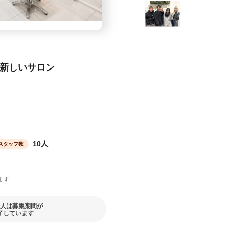
な新しいサロン
10人
スタッフ数
ます
人は募集期間が
了しています