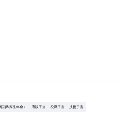
容国保/厚生年金）
店販手当
役職手当
技術手当