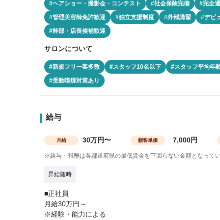
#ヘアショー・撮影会・コンテスト
#社会保険完備
#完全
#管理美容師免許歓迎
#独立支援制度
#外部講習
#デビ
#幹部・店長候補歓迎
サロンについて
#新規フリー客多数
#スタッフ10名以下
#スタッフ平均年齢
#受動喫煙対策あり
給与
30万円〜
7,000円
月給
顧客単価
※給与・報酬は各都道府県の最低賃金を下回らない金額となって
昇給随時
■正社員
月給30万円～
※経験・能力による