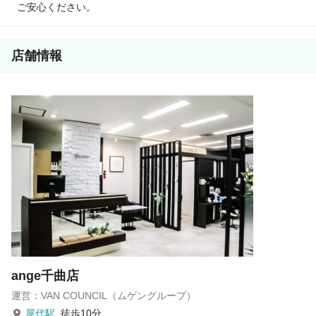
ご安心ください。
店舗情報
ange千曲店
運営：VAN COUNCIL（ムゲングループ）
屋代駅
徒歩10分