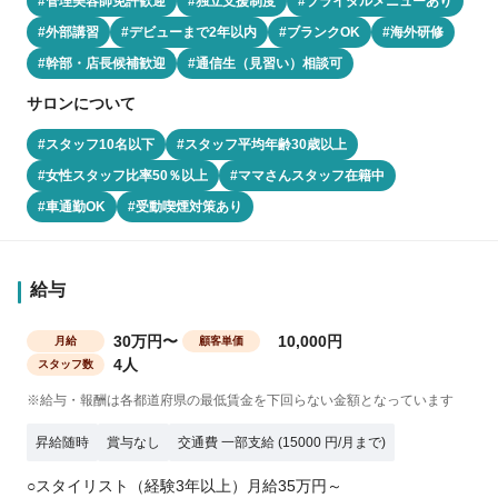
#管理美容師免許歓迎
#独立支援制度
#ブライダルメニューあり
#外部講習
#デビューまで2年以内
#ブランクOK
#海外研修
#幹部・店長候補歓迎
#通信生（見習い）相談可
サロンについて
#スタッフ10名以下
#スタッフ平均年齢30歳以上
#女性スタッフ比率50％以上
#ママさんスタッフ在籍中
#車通勤OK
#受動喫煙対策あり
給与
30万円〜
10,000円
月給
顧客単価
4人
スタッフ数
※給与・報酬は各都道府県の最低賃金を下回らない金額となっています
昇給随時
賞与なし
交通費 一部支給 (15000 円/月まで)
○スタイリスト（経験3年以上）月給35万円～