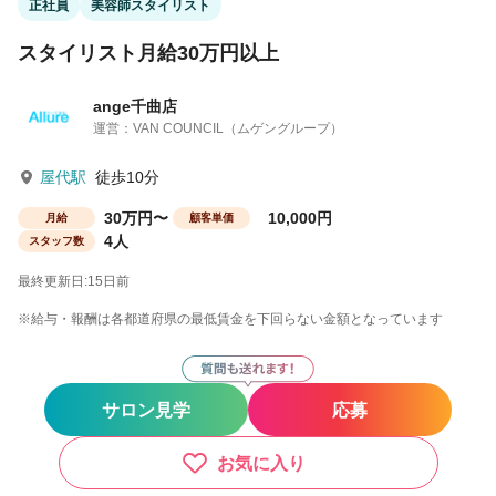
正社員
美容師スタイリスト
スタイリスト月給30万円以上
ange千曲店
運営：VAN COUNCIL（ムゲングループ）
屋代駅
徒歩10分
30万円〜
10,000円
月給
顧客単価
4人
スタッフ数
最終更新日:15日前
※給与・報酬は各都道府県の最低賃金を下回らない金額となっています
サロン見学
応募
お気に入り