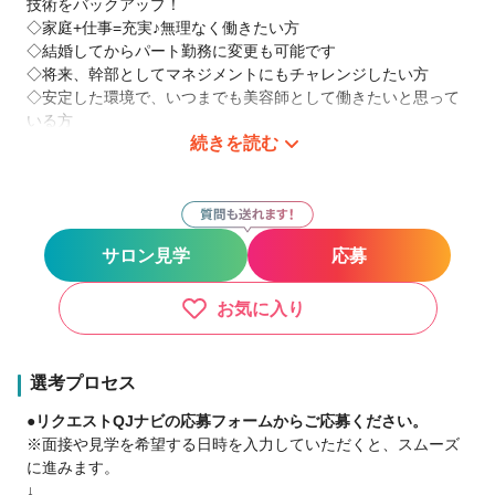
技術をバックアップ！
◇家庭+仕事=充実♪無理なく働きたい方
◇結婚してからパート勤務に変更も可能です
◇将来、幹部としてマネジメントにもチャレンジしたい方
◇安定した環境で、いつまでも美容師として働きたいと思って
いる方
続きを読む
◇ブランクはあるが、また美容師としてチャレンジしたいと思
っている方
◇少ない資金で独立をしたい方へは社内FC制度があります
○教育カリキュラムがしっかりしている。パートでもスキルアッ
サロン見学
応募
プできる教育制度があります！
○技術レベルが高い。それぞれのレベルやランクに合わせて、
個々に取り組んでいる課題に対して専任講師が個別指導！
お気に入り
○接客力が高い
〇サロンワークに力をいれながら、クリエイティブな仕事にも
携われる
選考プロセス
〇育児休業制度を利用して、復帰後ママ美容師も活躍中です♪
●リクエストQJナビの応募フォームからご応募ください。
○人間関係が円滑。スタッフみんな仲良し☆
※面接や見学を希望する日時を入力していただくと、スムーズ
に進みます。
↓