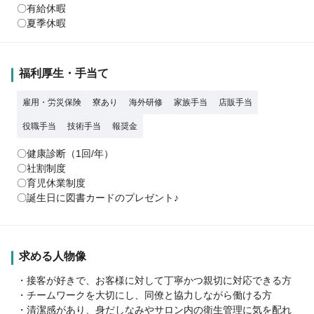
〇有給休暇
〇夏季休暇
福利厚生・手当て
雇用・労災保険
寮あり
海外研修
家族手当
店販手当
役職手当
技術手当
報奨金
〇健康診断（1回/年）
〇社割制度
〇育児休業制度
〇誕生日に図書カードのプレゼント♪
求める人物像
・接客が好きで、お客様に対して丁寧かつ親切に対応できる方
・チームワークを大切にし、同僚と協力しながら働ける方
・清潔感があり、身だしなみやサロン内の衛生管理に気を配れ