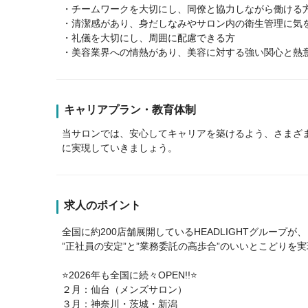
・チームワークを大切にし、同僚と協力しながら働ける
・清潔感があり、身だしなみやサロン内の衛生管理に気
・礼儀を大切にし、周囲に配慮できる方
・美容業界への情熱があり、美容に対する強い関心と熱
キャリアプラン・教育体制
当サロンでは、安心してキャリアを築けるよう、さまざ
に実現していきましょう。
求人のポイント
全国に約200店舗展開しているHEADLIGHTグループが、
”正社員の安定”と”業務委託の高歩合”のいいとこどりを
⭐2026年も全国に続々OPEN!!⭐
２月：仙台（メンズサロン）
３月：神奈川・茨城・新潟