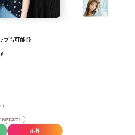
ップも可能◎
崎店
ます
応募