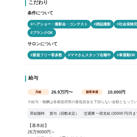
こだわり
条件について
#ヘアショー・撮影会・コンテスト
#雑誌撮影
#社会保険
#ブランクOK
サロンについて
#新規フリー客多数
#ママさんスタッフ在籍中
#車通勤OK
給与
26.9万円〜
10,000円
月給
顧客単価
※給与・報酬は各都道府県の最低賃金を下回らない金額となって
昇給随時
賞与（回数未定）
交通費 一部支給 (30000 円/月ま
【基本給】
26万9000円～