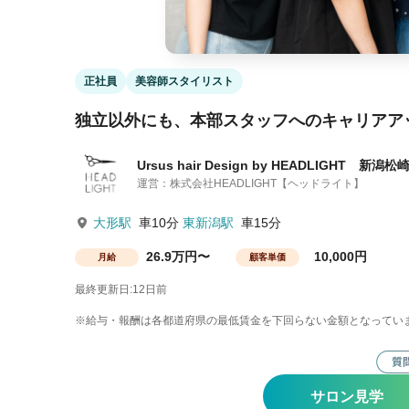
正社員
美容師スタイリスト
独立以外にも、本部スタッフへのキャリアア
Ursus hair Design by HEADLIGHT 新潟松
運営：株式会社HEADLIGHT【ヘッドライト】
大形駅
車10分
東新潟駅
車15分
26.9万円〜
10,000円
月給
顧客単価
最終更新日:12日前
※給与・報酬は各都道府県の最低賃金を下回らない金額となってい
サロン見学