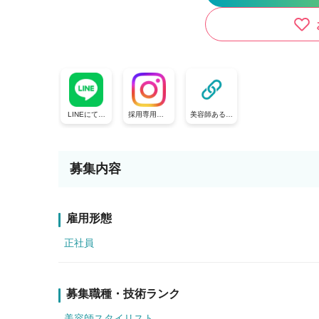
LINEにてお
採用専用のIn
美容師あるあ
気軽にお問合
stagramアカ
るやショート
せください♪
ウントです^^
ドラマも更新
中です！
募集内容
雇用形態
正社員
募集職種・技術ランク
美容師スタイリスト