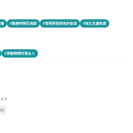
完備
#勤務時間応相談
#管理美容師免許歓迎
#独立支援制度
#受動喫煙対策あり
います
で)