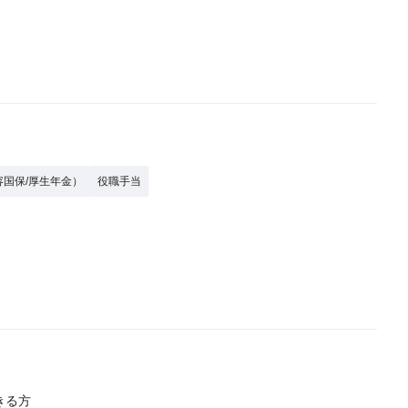
容国保/厚生年金）
役職手当
きる方