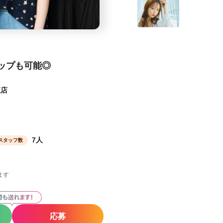
ップも可能◎
江店
7人
スタッフ数
ます
応募