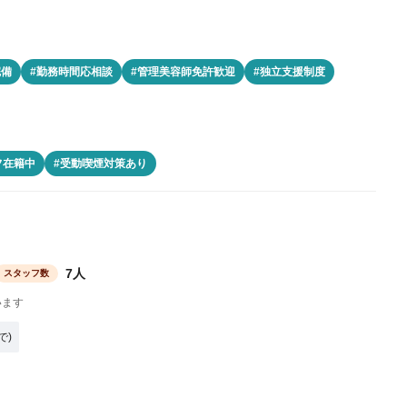
完備
#勤務時間応相談
#管理美容師免許歓迎
#独立支援制度
フ在籍中
#受動喫煙対策あり
7人
スタッフ数
います
で)