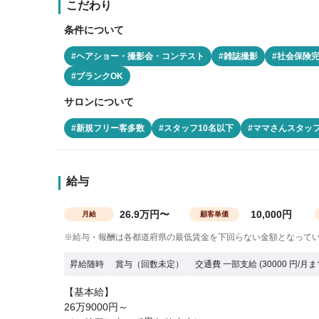
こだわり
条件について
#ヘアショー・撮影会・コンテスト
#雑誌撮影
#社会保険
#ブランクOK
サロンについて
#新規フリー客多数
#スタッフ10名以下
#ママさんスタッ
給与
26.9万円〜
10,000円
月給
顧客単価
※給与・報酬は各都道府県の最低賃金を下回らない金額となって
昇給随時
賞与（回数未定）
交通費 一部支給 (30000 円/月ま
【基本給】
26万9000円～