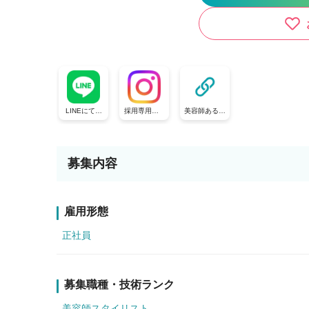
LINEにてお
採用専用のIn
美容師あるあ
気軽にお問合
stagramアカ
るやショート
せください♪
ウントです^^
ドラマも更新
中です！
募集内容
雇用形態
正社員
募集職種・技術ランク
美容師スタイリスト