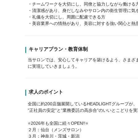
・チームワークを大切にし、同僚と協力しながら働ける
・清潔感があり、身だしなみやサロン内の衛生管理に気
・礼儀を大切にし、周囲に配慮できる方
・美容業界への情熱があり、美容に対する強い関心と熱
キャリアプラン・教育体制
当サロンでは、安心してキャリアを築けるよう、さまざ
に実現していきましょう。
求人のポイント
全国に約200店舗展開しているHEADLIGHTグループが、
”正社員の安定”と”業務委託の高歩合”のいいとこどりを
⭐2026年も全国に続々OPEN!!⭐
２月：仙台（メンズサロン）
３月：神奈川・茨城・新潟