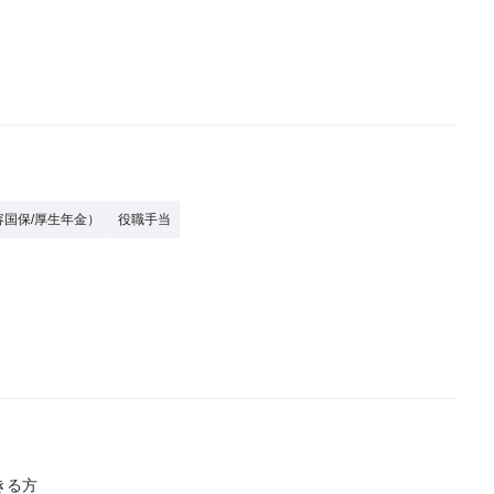
容国保/厚生年金）
役職手当
きる方