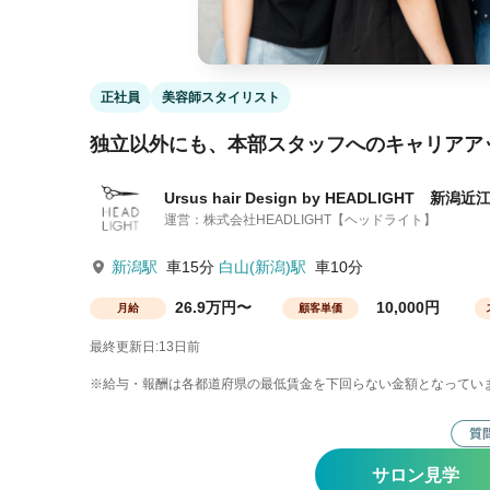
正社員
美容師スタイリスト
独立以外にも、本部スタッフへのキャリアア
Ursus hair Design by HEADLIGHT 新潟近
運営：株式会社HEADLIGHT【ヘッドライト】
新潟駅
車15分
白山(新潟)駅
車10分
26.9万円〜
10,000円
月給
顧客単価
最終更新日:13日前
※給与・報酬は各都道府県の最低賃金を下回らない金額となってい
サロン見学