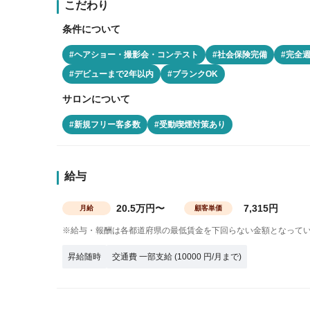
こだわり
条件について
#ヘアショー・撮影会・コンテスト
#社会保険完備
#完全
#デビューまで2年以内
#ブランクOK
サロンについて
#新規フリー客多数
#受動喫煙対策あり
給与
20.5万円〜
7,315円
月給
顧客単価
※給与・報酬は各都道府県の最低賃金を下回らない金額となって
昇給随時
交通費 一部支給 (10000 円/月まで)