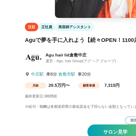
注目
正社員
美容師アシスタント
Aguで夢を手に入れよう【続々OPEN！110
Agu hair lid倉敷中庄
運営：Agu. hair Group(アグ ヘア グループ)
中庄駅
車8分
倉敷市駅
車20分
20.5万円〜
7,315円
月給
顧客単価
最終更新日:3時間前
※給与・報酬は各都道府県の最低賃金を下回らない金額となってい
サロン見学