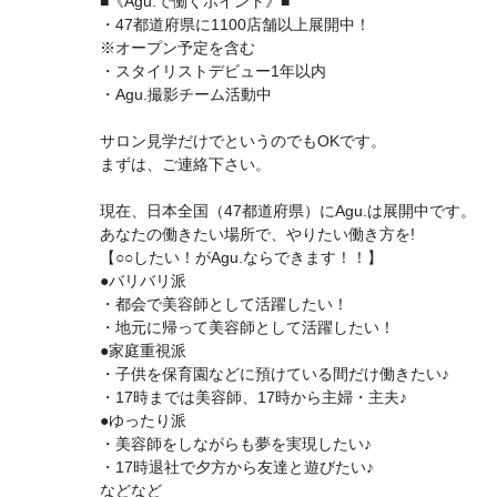
■《Agu.で働くポイント》■
・47都道府県に1100店舗以上展開中！
※オープン予定を含む
・スタイリストデビュー1年以内
・Agu.撮影チーム活動中
サロン見学だけでというのでもOKです。
まずは、ご連絡下さい。
現在、日本全国（47都道府県）にAgu.は展開中です。
あなたの働きたい場所で、やりたい働き方を!
【○○したい！がAgu.ならできます！！】
●バリバリ派
・都会で美容師として活躍したい！
・地元に帰って美容師として活躍したい！
●家庭重視派
・子供を保育園などに預けている間だけ働きたい♪
・17時までは美容師、17時から主婦・主夫♪
●ゆったり派
・美容師をしながらも夢を実現したい♪
・17時退社で夕方から友達と遊びたい♪
などなど