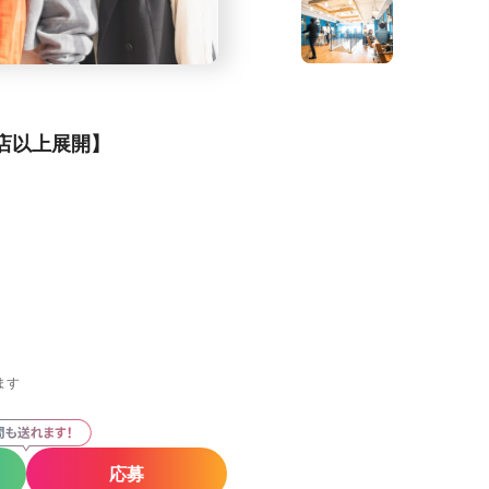
0店以上展開】
ます
応募