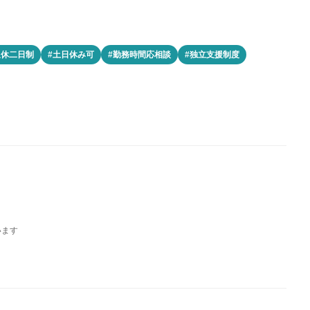
週休二日制
#土日休み可
#勤務時間応相談
#独立支援制度
います