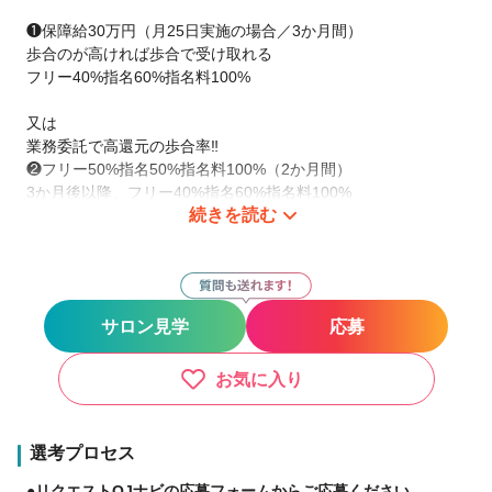
❶保障給30万円（月25日実施の場合／3か月間）
歩合のが高ければ歩合で受け取れる
フリー40%指名60%指名料100%
又は
業務委託で高還元の歩合率‼️
❷フリー50%指名50%指名料100%（2か月間）
3か月後以降、フリー40%指名60%指名料100%
続きを読む
勤務時間も自分で決めれるので、時短勤務や長時間の勤務も時
間に合わせてプライベートの充実も可能です。
サロン見学
応募
正社員では社保完備、育休手当など、どんな方でも安心して長
く働くための福利厚生が充実★
子育て美容師も多数在籍！時給1100円（地域により異なる）
お気に入り
あなたのライフスタイルに合った働き方を実現☆
選考プロセス
【国内外50店舗展開】するfreedom
●リクエストQJナビの応募フォームからご応募ください。
2023年も各地に続々出店中‼️