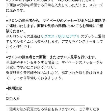
※面接や見学を希望する日時を入力していただくと、スムーズ
に進みます。
一人一人に合わせて柔軟な働き方も相談可能です。
↓
何か質問や相談があればお気軽にご相談ください★
●サロンの担当者から、マイページのメッセージまたはお電話で
ご連絡いたします。面接や見学の日程についてもお気軽にご相
LINE :@373gegnw
談ください。
メール:freedomjapantw.2017@gmail.com
※サロンからの連絡は
リクエストQJナビアプリ
のプッシュ通知
でリアルタイムにお知らせします。アプリをインストールして
おくと便利です。
↓
●サロンの担当者との面接、またはサロン見学を行います。
※遅刻やキャンセルをする場合は、マイページのメッセージか
お電話で早めにご連絡ください。
※履歴書や美容師免許の写しなど、指定された持ち物は前日ま
でにしっかり準備しておきましょう。
↓
●採用決定
↓
◎ご入社
________________________________________
・選考方法が変更になる場合もありますので、ご了承くださ