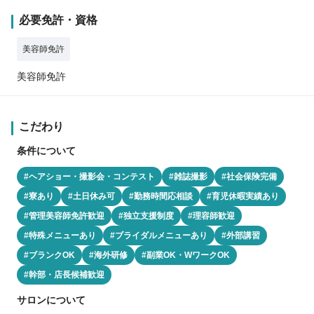
必要免許・資格
美容師免許
美容師免許
こだわり
条件について
#ヘアショー・撮影会・コンテスト
#雑誌撮影
#社会保険完備
#寮あり
#土日休み可
#勤務時間応相談
#育児休暇実績あり
#管理美容師免許歓迎
#独立支援制度
#理容師歓迎
#特殊メニューあり
#ブライダルメニューあり
#外部講習
#ブランクOK
#海外研修
#副業OK・WワークOK
#幹部・店長候補歓迎
サロンについて