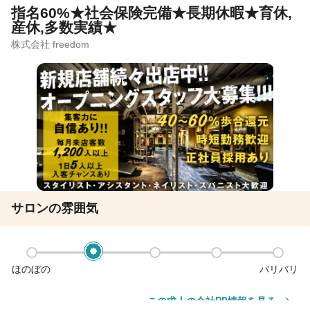
指名60%★社会保険完備★長期休暇★育休,
産休,多数実績★
株式会社 freedom
サロンの雰囲気
ほのぼの
バリバリ
この求人の会社PR情報を見る