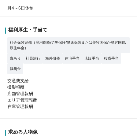
月4～6日休制
福利厚生・手当て
社会保険完備（雇用保険/労災保険/健康保険または美容国保か整容国保/
厚生年金）
寮あり
社員旅行
海外研修
住宅手当
店販手当
役職手当
報奨金
交通費支給
撮影報酬
店舗管理報酬
エリア管理報酬
在庫管理報酬
求める人物像