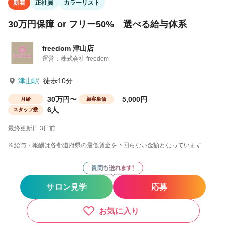
新着
正社員
カラーリスト
30万円保障 or フリー50% 選べる給与体系
freedom 津山店
運営：株式会社 freedom
津山駅
徒歩10分
30万円〜
5,000円
月給
顧客単価
6人
スタッフ数
最終更新日:3日前
※給与・報酬は各都道府県の最低賃金を下回らない金額となっています
サロン見学
応募
お気に入り