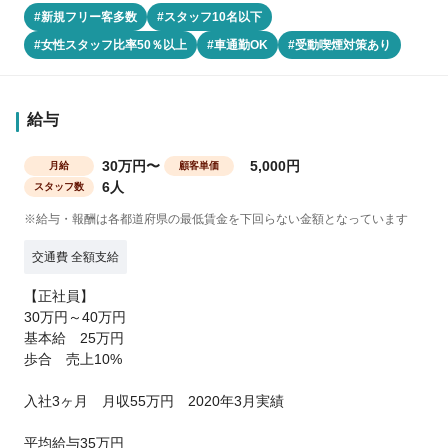
#新規フリー客多数
#スタッフ10名以下
#女性スタッフ比率50％以上
#車通勤OK
#受動喫煙対策あり
給与
30万円〜
5,000円
月給
顧客単価
6人
スタッフ数
※給与・報酬は各都道府県の最低賃金を下回らない金額となっています
交通費 全額支給
【正社員】
30万円～40万円
基本給 25万円
歩合 売上10%
入社3ヶ月 月収55万円 2020年3月実績
平均給与35万円