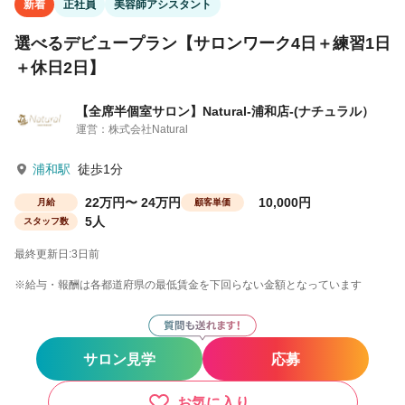
新着
正社員
美容師アシスタント
選べるデビュープラン【サロンワーク4日＋練習1日
＋休日2日】
【全席半個室サロン】Natural-浦和店-(ナチュラル）
運営：株式会社Natural
浦和駅
徒歩1分
22万円〜 24万円
10,000円
月給
顧客単価
5人
スタッフ数
最終更新日:3日前
※給与・報酬は各都道府県の最低賃金を下回らない金額となっています
サロン見学
応募
お気に入り