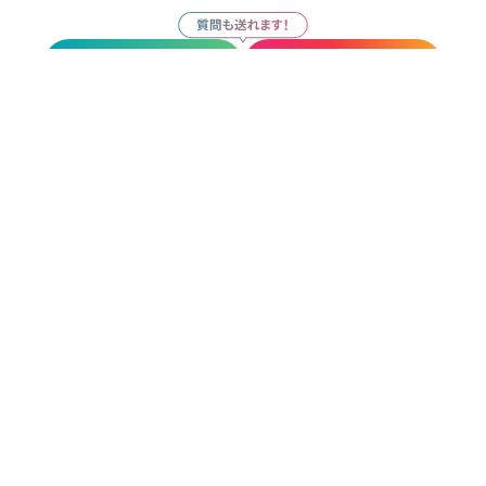
サロン見学
応募
お気に入り
サロン見学
応募
その他の勤務地
Natural-所沢店-(ナチュラル）
所沢駅
徒歩1分
【全席半個室サロン】Natural-東川口店-(ナチュラル）
東川口駅
徒歩1分
Natural-南越谷店-(ナチュラル）
南越谷駅
徒歩1分
新越谷駅
徒歩1分