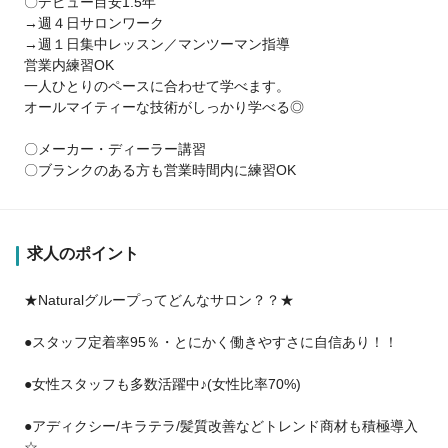
〇デビュー目安1.5年
→週４日サロンワーク
→週１日集中レッスン／マンツーマン指導
営業内練習OK
一人ひとりのペースに合わせて学べます。
オールマイティーな技術がしっかり学べる◎
〇メーカー・ディーラー講習
〇ブランクのある方も営業時間内に練習OK
求人のポイント
★Naturalグループってどんなサロン？？★
●スタッフ定着率95％・とにかく働きやすさに自信あり！！
●女性スタッフも多数活躍中♪(女性比率70%)
●アディクシー/キラテラ/髪質改善などトレンド商材も積極導入
☆