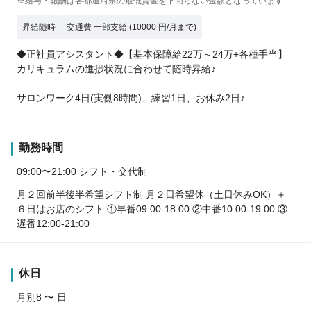
※給与・報酬は各都道府県の最低賃金を下回らない金額となっています
昇給随時
交通費 一部支給 (10000 円/月まで)
◆正社員アシスタント◆【基本保障給22万～24万+各種手当】
カリキュラムの進捗状況に合わせて随時昇給♪
サロンワーク4日(実働8時間)、練習1日、お休み2日♪
勤務時間
09:00〜21:00 シフト・交代制
月２回前半後半希望シフト制 月２日希望休（土日休みOK）＋
６日はお店のシフト ①早番09:00-18:00 ②中番10:00-19:00 ③
遅番12:00-21:00
休日
月別8 〜 日