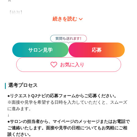
【給与】
続きを読む
◆正社員アシスタント◆【基本保障22万～24万＋各種手当】
カリキュラムの進捗状況に合わせて随時昇給♪
【休日】
◆完全週休2日制！有給休暇！残業なし！◆
サロン見学
応募
サロンワーク4日(実働8時間)、練習1日、お休み2日♪
【教育】
お気に入り
◆選べるデビュープラン♪◆
練習は週に1日、マンツーマンで効率的に！
カリキュラムからデビューまでの期間を設定し、半年～1年半で
選考プロセス
のデビューを目指します♪
●リクエストQJナビの応募フォームからご応募ください。
※面接や見学を希望する日時を入力していただくと、スムーズ
★今後も続々新店舗オープンのためチャンス多数★
に進みます。
●とにかく稼ぎたい！
↓
●安定した収入が欲しい！
●サロンの担当者から、マイページのメッセージまたはお電話で
●プライベートも充実させたい！
ご連絡いたします。面接や見学の日程についてもお気軽にご相
●店長になりたい！
談ください。
●マネージャーになりたい！