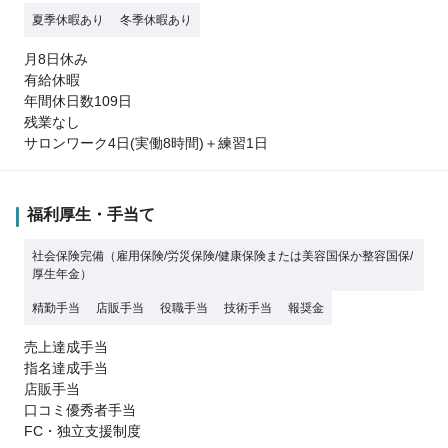
夏季休暇あり
冬季休暇あり
月8日休み
有給休暇
年間休日数109日
残業なし
サロンワーク4日(実働8時間)＋練習1日
福利厚生・手当て
社会保険完備（雇用保険/労災保険/健康保険または美容国保か整容国保/
厚生年金）
精勤手当
店販手当
役職手当
技術手当
報奨金
売上達成手当
指名達成手当
店販手当
口コミ優秀者手当
FC・独立支援制度