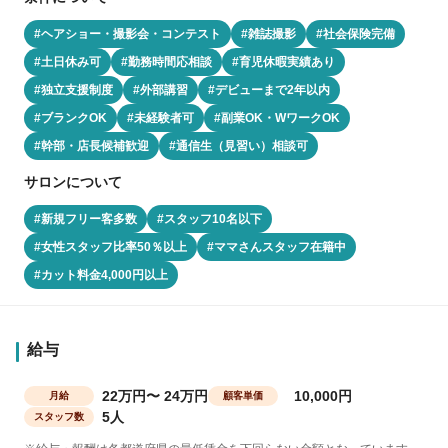
#ヘアショー・撮影会・コンテスト
#雑誌撮影
#社会保険完備
#土日休み可
#勤務時間応相談
#育児休暇実績あり
#独立支援制度
#外部講習
#デビューまで2年以内
#ブランクOK
#未経験者可
#副業OK・WワークOK
#幹部・店長候補歓迎
#通信生（見習い）相談可
サロンについて
#新規フリー客多数
#スタッフ10名以下
#女性スタッフ比率50％以上
#ママさんスタッフ在籍中
#カット料金4,000円以上
給与
22万円〜 24万円
10,000円
月給
顧客単価
5人
スタッフ数