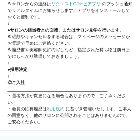
※サロンからの連絡は
リクエストQJナビアプリ
のプッシュ通知
●FCオーナーになりたい！
でリアルタイムにお知らせします。アプリをインストールして
おくと便利です。
なんでもお気軽にご相談ください♪
↓
●サロンの担当者との面接、またはサロン見学を行います。
※遅刻やキャンセルをする場合は、マイページのメッセージか
お電話で早めにご連絡ください。
※履歴書や美容師免許の写しなど、指定された持ち物は前日ま
でにしっかり準備しておきましょう。
↓
●採用決定
↓
◎ご入社
________________________________________
・選考方法が変更になる場合もありますので、ご了承くださ
い。
・会員の応募履歴は
利用規約
に基づき管理いたします。ご本人
の同意なく、他のサロンに公開されることはありませんので、
ご安心ください。