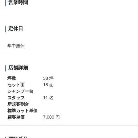
営業時間
定休日
年中無休
店舗詳細
坪数
38 坪
セット面
18 面
シャンプー台
スタッフ
11 名
新規客割合
標準カット単価
顧客単価
7,000 円