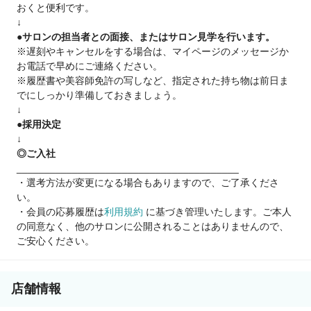
おくと便利です。
「もう美容師には戻れないと思っていました」
↓
●サロンの担当者との面接、またはサロン見学を行います。
20代から美容師として働いていましたが、結婚・出産を機に退
※遅刻やキャンセルをする場合は、マイページのメッセージか
職。子どもが小さいうちは保育園のお迎えや急な発熱も多く、
お電話で早めにご連絡ください。
「美容師への復帰は難しい」と思い、清掃のパートをしていま
※履歴書や美容師免許の写しなど、指定された持ち物は前日ま
した。
でにしっかり準備しておきましょう。
↓
子どもが小学校に入学した頃、「やっぱり美容師の仕事が好
●採用決定
き」という気持ちが強くなり、求人を探し始めました。でも、
↓
ブランクは約12年。「技術も忘れているし、40代の私を採用し
◎ご入社
てくれるお店なんてあるのかな…」と応募をためらう日々。
________________________________________
・選考方法が変更になる場合もありますので、ご了承くださ
そんなときに見つけたのが、週1日から勤務でき、同年代のスタ
い。
ッフが多い当サロンでした。
・会員の応募履歴は
利用規約
に基づき管理いたします。ご本人
の同意なく、他のサロンに公開されることはありませんので、
最初はカラーやシャンプーから少しずつスタート。周りのスタ
ご安心ください。
ッフのサポートもあり、今では指名のお客様も増え、「もっと
早く復帰すればよかった」と笑顔で話しています。
店舗情報