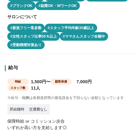
#ブランクOK
#副業OK・WワークOK
サロンについて
#新規フリー客多数
#スタッフ平均年齢30歳以上
#女性スタッフ比率50％以上
#ママさんスタッフ在籍中
#受動喫煙対策あり
給与
1,500円〜
7,000円
時給
顧客単価
11人
スタッフ数
※給与・報酬は各都道府県の最低賃金を下回らない金額となっています
昇給随時
交通費なし
保障時給 or コミッション歩合
いずれか高い方を支給します◎