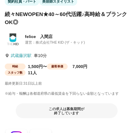
契約社員・パート
美容師スタイリスト
続々NEWOPEN★40～60代活躍♪高時給＆ブランク
OK◎
felice 入間店
運営：株式会社THE KID (ザ・キッド)
武蔵藤沢駅
車10分
1,500円〜
7,000円
時給
顧客単価
11人
スタッフ数
最終更新日:31日以上前
※給与・報酬は各都道府県の最低賃金を下回らない金額となっています
この求人は募集期間が
終了しています