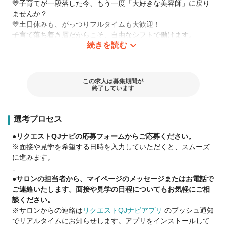
💛子育てが一段落した今、もう一度「大好きな美容師」に戻り
ませんか？
💛土日休みも、がっつりフルタイムも大歓迎！
子育て落ち着き層だからこそ、自由なシフトで働けます。
続きを読む
★ブランクのある美容師さん大歓迎
最初からカットは不安な方も
この求人は募集期間が
カラーメインの美容師として活躍がでも可！
終了しています
【例】技術に自信のないブランクのある方
→カラーリストとしてスタート
選考プロセス
Eラーニング教育システムで学び徐々に自信を取り戻し
スタイリストとして活躍◎
●リクエストQJナビの応募フォームからご応募ください。
※面接や見学を希望する日時を入力していただくと、スムーズ
＊随時働き方変更可
に進みます。
＊正社員登用あり
↓
＊扶養内勤務・社会保険加入などご相談ください
●サロンの担当者から、マイページのメッセージまたはお電話で
＊パートして10年以上活躍しているスタッフも！
ご連絡いたします。面接や見学の日程についてもお気軽にご相
談ください。
※サロンからの連絡は
リクエストQJナビアプリ
のプッシュ通知
＼ スタッフの声 ／
でリアルタイムにお知らせします。アプリをインストールして