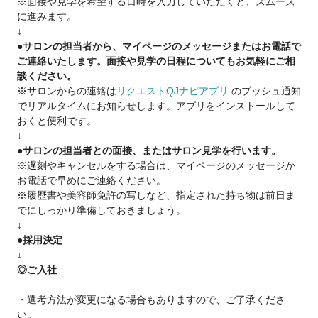
※面接や見学を希望する日時を入力していただくと、スムーズ
・美容師をしながらも夢を実現したい♪
に進みます。
・17時退社で夕方から友達と遊びたい♪
↓
などなど
●サロンの担当者から、マイページのメッセージまたはお電話で
ご連絡いたします。面接や見学の日程についてもお気軽にご相
■《スタイリストデビューした後は》■
談ください。
・歩合率55％～65％
※サロンからの連絡は
リクエストQJナビアプリ
のプッシュ通知
・報酬は嬉しい【日払い】
でリアルタイムにお知らせします。アプリをインストールして
・Agu.では副業・WワークもOK!!
おくと便利です。
・フランチャイズ制度
↓
・Agu.独自の確定申告システムを使えます。
●サロンの担当者との面接、またはサロン見学を行います。
困った時には税理士サポートを受けられます！
※遅刻やキャンセルをする場合は、マイページのメッセージか
お電話で早めにご連絡ください。
■《フリーランス(業務委託)は不安という方へ》■
※履歴書や美容師免許の写しなど、指定された持ち物は前日ま
14年で1100店舗以上拡大をさせて頂いているのは
でにしっかり準備しておきましょう。
↓
・新規集客力(お客様からの信頼)
●採用決定
・働きやすさ(4700名以上の美容師さんからの信頼)
↓
がAgu.にはあるからです。
◎ご入社
Agu.は今までの実績があるのでご安心下さい。
________________________________________
・選考方法が変更になる場合もありますので、ご了承くださ
ご興味を少しでも持って頂けましたら、
い。
ご応募下さい。