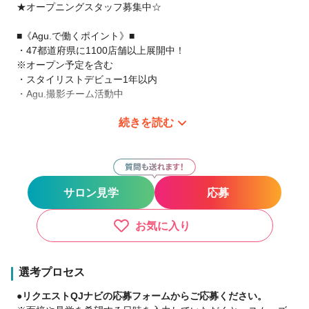
★オープニングスタッフ募集中☆
■《Agu.で働くポイント》■
・47都道府県に1100店舗以上展開中！
※オープン予定を含む
・スタイリストデビュー1年以内
・Agu.撮影チーム活動中
続きを読む
サロン見学だけでというのでもOKです。
まずは、ご連絡下さい。
現在、日本全国（47都道府県）にAgu.は展開中です。
あなたの働きたい場所で、やりたい働き方を!
サロン見学
応募
【○○したい！がAgu.ならできます！！】
●バリバリ派
・都会で美容師として活躍したい！
お気に入り
・地元に帰って美容師として活躍したい！
●家庭重視派
・子供を保育園などに預けている間だけ働きたい♪
選考プロセス
・17時までは美容師、17時から主婦・主夫♪
●リクエストQJナビの応募フォームからご応募ください。
●ゆったり派