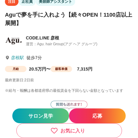
注目
正社員
美容師アシスタント
Aguで夢を手に入れよう【続々OPEN！1100店以上
展開】
CODE.LINE 彦根
運営：Agu. hair Group(アグ ヘア グループ)
彦根駅
徒歩7分
20.5万円〜
7,315円
月給
顧客単価
最終更新日:2日前
※給与・報酬は各都道府県の最低賃金を下回らない金額となっています
サロン見学
応募
お気に入り