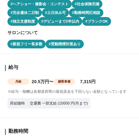
#ヘアショー・撮影会・コンテスト
#社会保険完備
#完全週休二日制
#土日休み可
#勤務時間応相談
#独立支援制度
#デビューまで2年以内
#ブランクOK
サロンについて
#新規フリー客多数
#受動喫煙対策あり
給与
20.5万円〜
7,315円
月給
顧客単価
※給与・報酬は各都道府県の最低賃金を下回らない金額となっています
昇給随時
交通費 一部支給 (10000 円/月まで)
勤務時間