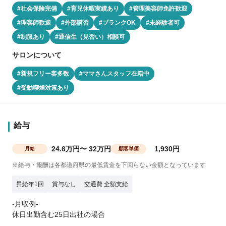
#社会保険完備
#育児休暇実績あり
#管理美容師免許歓迎
#理容師歓迎
#外部講習
#ブランクOK
#未経験者可
#制服あり
#通信生（見習い）相談可
サロンについて
#新規フリー客多数
#ママさんスタッフ在籍中
#受動喫煙対策あり
給与
24.6万円〜 32万円
1,930円
月給
顧客単価
※給与・報酬は各都道府県の最低賃金を下回らない金額となっています
昇給年1回
賞与なし
交通費 全額支給
-月収例-
休日出勤含む25日出社の場合