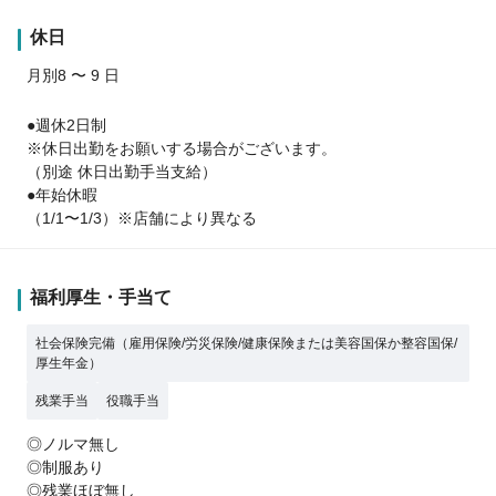
休日
月別8 〜 9 日
●週休2日制
※休日出勤をお願いする場合がございます。
（別途 休日出勤手当支給）
●年始休暇
（1/1〜1/3）※店舗により異なる
福利厚生・手当て
社会保険完備（雇用保険/労災保険/健康保険または美容国保か整容国保/
厚生年金）
残業手当
役職手当
◎ノルマ無し
◎制服あり
◎残業ほぼ無し