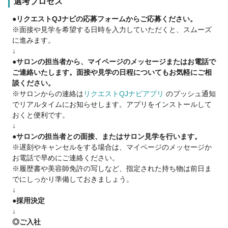
選考プロセス
取得支援制度があります。
必要な学費は会社が補助します！
●リクエストQJナビの応募フォームからご応募ください。
※条件あり
※面接や見学を希望する日時を入力していただくと、スムーズ
に進みます。
☑︎キャリアアップできる環境
↓
新卒生から大ベテランまで5000人のスタッフが活躍するプラー
●サロンの担当者から、マイページのメッセージまたはお電話で
ジュだから、
ご連絡いたします。面接や見学の日程についてもお気軽にご相
スタッフの数だけ無限の可能性が広がります！
談ください。
※サロンからの連絡は
リクエストQJナビアプリ
のプッシュ通知
☑︎個人ノルマ無し！
でリアルタイムにお知らせします。アプリをインストールして
スタッフ全員で協力し店舗売上目標を目指します！
おくと便利です。
だから、実はチームワークも◎なんです♪
↓
●サロンの担当者との面接、またはサロン見学を行います。
☑︎全国に店舗があるので、働きたいエリア・店舗が叶う！
※遅刻やキャンセルをする場合は、マイページのメッセージか
お電話で早めにご連絡ください。
☑︎週休2日制・残業なし・有休・健康診断など、無理なく働きや
※履歴書や美容師免許の写しなど、指定された持ち物は前日ま
すい環境♪
でにしっかり準備しておきましょう。
↓
「自分にできるかな…」
●採用決定
という不安や、
↓
将来の希望も、
◎ご入社
面接でじっくりお聞かせください。