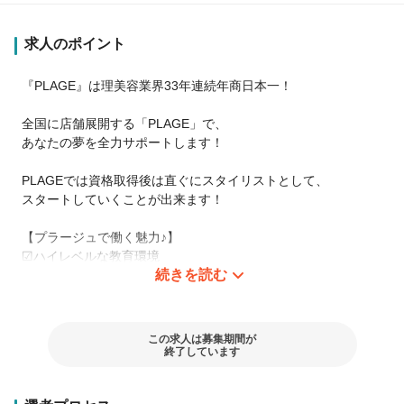
求人のポイント
『PLAGE』は理美容業界33年連続年商日本一！
全国に店舗展開する「PLAGE」で、
あなたの夢を全力サポートします！
PLAGEでは資格取得後は直ぐにスタイリストとして、
スタートしていくことが出来ます！
【プラージュで働く魅力♪】
☑︎ハイレベルな教育環境
続きを読む
新入スタッフ含む３人チームで成長をサポート♪
一人ひとりに合わせた教育カリキュラムでデビューを目指しま
す！
この求人は募集期間が
☑︎資格取得支援制度も充実
終了しています
・新規理美容師資格
・Ｗライセンス