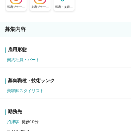
理容プラージ
美容プラージ
理容・美容プ
ュ【公式採用
ュ【公式採用
ラージュ【公
アカウント】
アカウント】
式採用アカウ
ント】
募集内容
雇用形態
契約社員・パート
募集職種・技術ランク
美容師スタイリスト
勤務先
沼津駅
徒歩10分