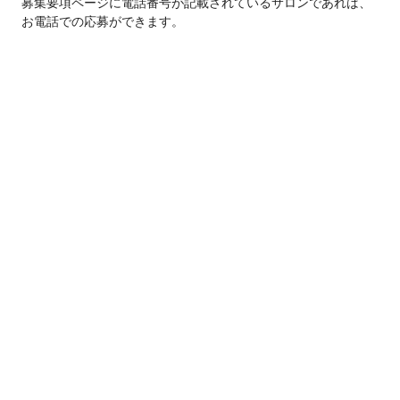
募集要項ページに電話番号が記載されているサロンであれば、
お電話での応募ができます。
応募履歴はどこで確認できますか？
応募履歴やサロンとのチャット履歴は、マイページの「
応募メ
ッセージ
」から確認できます。
この求人は募集期間が終了しています
PLAGEが変われば世界も変わる！業界
No.1はPLAGE！
PLAGE（プラージュ）