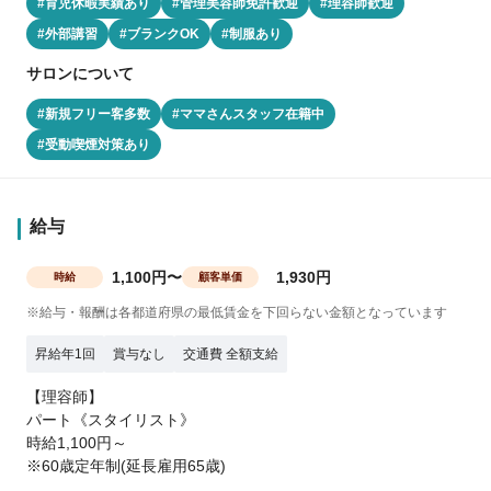
#育児休暇実績あり
#管理美容師免許歓迎
#理容師歓迎
#外部講習
#ブランクOK
#制服あり
サロンについて
#新規フリー客多数
#ママさんスタッフ在籍中
#受動喫煙対策あり
給与
1,100円〜
1,930円
時給
顧客単価
※給与・報酬は各都道府県の最低賃金を下回らない金額となっています
昇給年1回
賞与なし
交通費 全額支給
【理容師】
パート《スタイリスト》
時給1,100円～
※60歳定年制(延長雇用65歳)