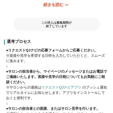
続きを読む
▽パートで働く魅力はココ▽
☑ 柔軟な勤務体系！
シフトや扶養内勤務もOK♪
子育て中のママ美容師さんも多数活躍中！
この求人は募集期間が
終了しています
☑ 個人ノルマなし！
店舗全体で協力するスタイルだから、
選考プロセス
プレッシャーなく安心。
チームワークも抜群です♪
●リクエストQJナビの応募フォームからご応募ください。
※面接や見学を希望する日時を入力していただくと、スムーズ
☑ 分業制だから安心！
に進みます。
カット・カラー・パーマ・ブローの中から、
↓
できる技術から始められます。
●サロンの担当者から、マイページのメッセージまたはお電話で
ブランクがあっても心配無用！
ご連絡いたします。面接や見学の日程についてもお気軽にご相
談ください。
☑ 予約・指名制なし！
※サロンからの連絡は
リクエストQJナビアプリ
のプッシュ通知
安定した入客があるので、
でリアルタイムにお知らせします。アプリをインストールして
自然と技術もスピードも磨かれます。
おくと便利です。
↓
☑ 全国に店舗多数！
●サロンの担当者との面接、またはサロン見学を行います。
ご家族の転勤やライフスタイルの変化にも