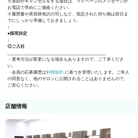
※遅刻やキャンセルをする場合は、マイページのメッセージか
柔軟に対応できます。
お電話で早めにご連絡ください。
※履歴書や美容師免許の写しなど、指定された持ち物は前日ま
☑ 働きやすい環境！
でにしっかり準備しておきましょう。
シフト制／残業なし／有休／健康診断など、
↓
安心して長く続けられる制度が充実。
●採用決定
↓
◎ご入社
【こんな方にぴったり！】
________________________________________
⇒家庭と両立しながら美容師を続けたい方
・選考方法が変更になる場合もありますので、ご了承くださ
⇒ブランクがあって復帰に不安を感じている方
い。
⇒安定したサロンで長く働きたい方
・会員の応募履歴は
利用規約
に基づき管理いたします。ご本人
の同意なく、他のサロンに公開されることはありませんので、
✨あなたの“今”の不安も、
ご安心ください。
希望も面接でぜひ聞かせてください。
安心＆安定のプラージュで、
私生活もお仕事も充実させませんか？
店舗情報