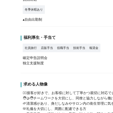
冬季休暇あり
▴自由出勤制
福利厚生・手当て
社員旅行
店販手当
役職手当
技術手当
報奨金
確定申告説明会
独立支援制度
求める人物像
💇‍♀️接客が好きで、お客様に対して丁寧かつ親切に対応で
🧑‍🤝‍🧑チームワークを大切にし、同僚と協力しながら働
🌱清潔感があり、身だしなみやサロン内の衛生管理に気
🫶礼儀を大切にし、周囲に配慮できる方