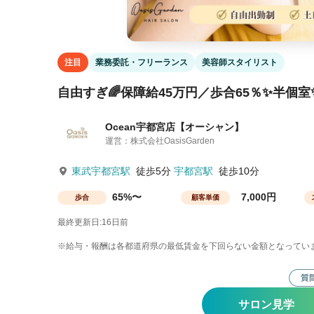
注目
業務委託・フリーランス
美容師スタイリスト
自由すぎ🌈保障給45万円／歩合65％✨半個室
Ocean宇都宮店【オーシャン】
運営：株式会社OasisGarden
東武宇都宮駅
徒歩5分
宇都宮駅
徒歩10分
65%〜
7,000円
歩合
顧客単価
最終更新日:16日前
※給与・報酬は各都道府県の最低賃金を下回らない金額となってい
サロン見学