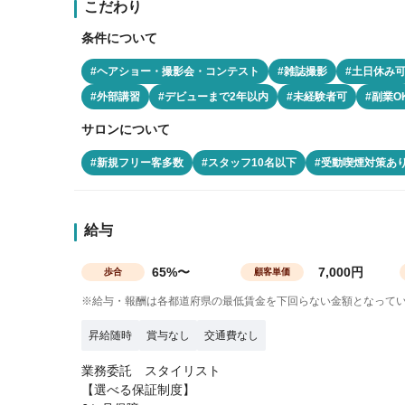
こだわり
条件について
#ヘアショー・撮影会・コンテスト
#雑誌撮影
#土日休み
#外部講習
#デビューまで2年以内
#未経験者可
#副業O
サロンについて
#新規フリー客多数
#スタッフ10名以下
#受動喫煙対策あ
給与
65%〜
7,000円
歩合
顧客単価
※給与・報酬は各都道府県の最低賃金を下回らない金額となって
昇給随時
賞与なし
交通費なし
業務委託 スタイリスト
【選べる保証制度】