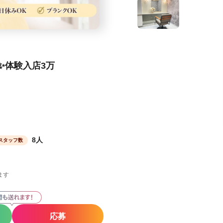
✨体験入店3万
8人
スタッフ数
ます
応募