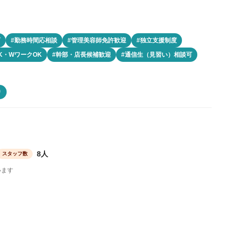
可
#勤務時間応相談
#管理美容師免許歓迎
#独立支援制度
K・WワークOK
#幹部・店長候補歓迎
#通信生（見習い）相談可
り
8人
スタッフ数
います