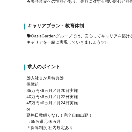
🔥美容業界への情熱があり、美容に対する強い関心と熱
キャリアプラン・教育体制
🗣️OasisGardenグループでは、安心してキャリア
キャリアを一緒に実現していきましょう✨✨
求人のポイント
🎁入社６か月特典🎁
保障給
35万円×6ヵ月／月20日実施
40万円×6ヵ月／月22日実施
45万円×6ヵ月／月24日実施
or
勤務日数縛りなし！完全自由出勤！
→65％還元×6ヵ月
＊保障制度 社内規定あり