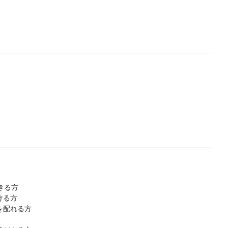
きる方
ける方
を配れる方