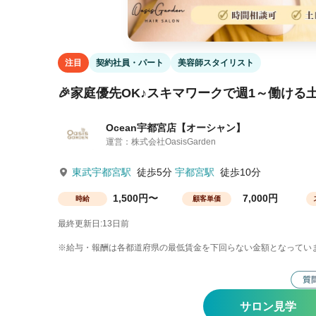
注目
契約社員・パート
美容師スタイリスト
🎉家庭優先OK♪スキマワークで週1～働ける土
Ocean宇都宮店【オーシャン】
運営：株式会社OasisGarden
東武宇都宮駅
徒歩5分
宇都宮駅
徒歩10分
1,500円〜
7,000円
時給
顧客単価
最終更新日:13日前
※給与・報酬は各都道府県の最低賃金を下回らない金額となってい
サロン見学