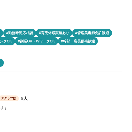
可
#勤務時間応相談
#育児休暇実績あり
#管理美容師免許歓迎
ンクOK
#副業OK・WワークOK
#幹部・店長候補歓迎
り
8人
スタッフ数
います