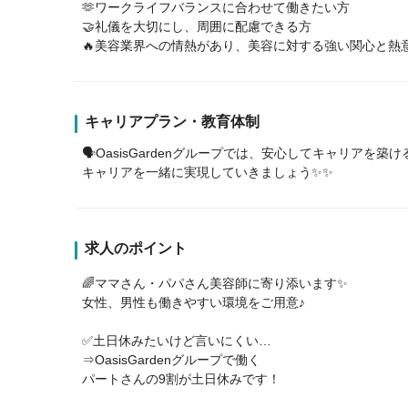
🫶ワークライフバランスに合わせて働きたい方
🤝礼儀を大切にし、周囲に配慮できる方
🔥美容業界への情熱があり、美容に対する強い関心と熱
キャリアプラン・教育体制
🗣️OasisGardenグループでは、安心してキャリア
キャリアを一緒に実現していきましょう✨✨
求人のポイント
🌈ママさん・パパさん美容師に寄り添います✨
女性、男性も働きやすい環境をご用意♪
✅土日休みたいけど言いにくい…
⇒OasisGardenグループで働く
パートさんの9割が土日休みです！