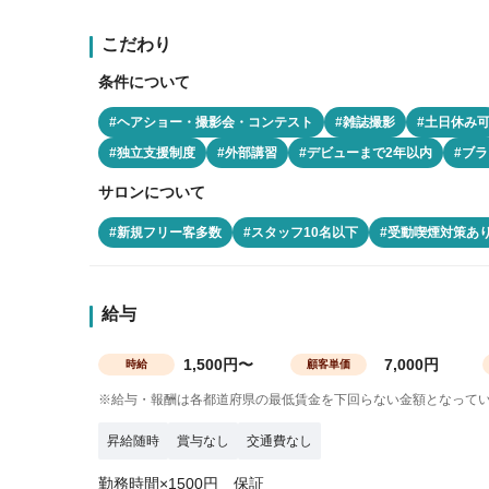
こだわり
条件について
#ヘアショー・撮影会・コンテスト
#雑誌撮影
#土日休み
#独立支援制度
#外部講習
#デビューまで2年以内
#ブラ
サロンについて
#新規フリー客多数
#スタッフ10名以下
#受動喫煙対策あ
給与
1,500円〜
7,000円
時給
顧客単価
※給与・報酬は各都道府県の最低賃金を下回らない金額となって
昇給随時
賞与なし
交通費なし
勤務時間×1500円 保証