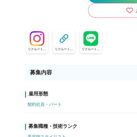
リクルート公
リクルート公
リクルート公
式Instagram
式TikTok
式LINE
募集内容
雇用形態
契約社員・パート
募集職種・技術ランク
美容師スタイリスト