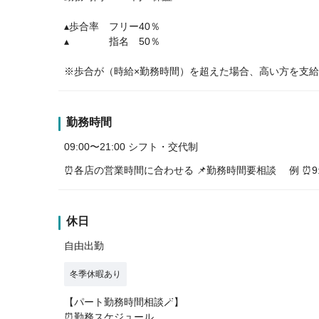
▴歩合率 フリー40％
▴ 指名 50％
※歩合が（時給×勤務時間）を超えた場合、高い方を支給
勤務時間
09:00〜21:00 シフト・交代制
⏰各店の営業時間に合わせる 📌勤務時間要相談 例 ⏰9:00〜15
休日
自由出勤
冬季休暇あり
【パート勤務時間相談🪄】
⏰勤務スケジュール