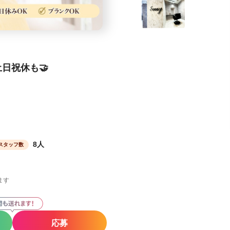
日祝休も🤝
8人
スタッフ数
ます
応募