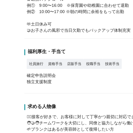
例① 9:00〜16:00 ※保育園や幼稚園に合わせて退勤
例② 10:00〜17:00 ※朝の時間に余裕をもって出勤
🫶土日休み可
🤝お子さんの風邪で当日欠勤でもバックアップ体制充実
福利厚生・手当て
社員旅行
資格手当
店販手当
役職手当
技術手当
確定申告説明会
独立支援制度
求める人物像
💇‍♀️接客が好きで、お客様に対して丁寧かつ親切に対応で
🧑‍🤝‍🧑チームワークを大切にし、同僚と協力しながら働
🌱ブランクはあるが美容師として復帰したい方