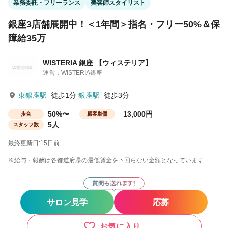
業務委託・フリーランス
美容師スタイリスト
銀座3店舗展開中！＜1年間＞指名・フリー50%＆保
障給35万
WISTERIA 銀座 【ウィステリア】
運営：WISTERIA銀座
東銀座駅
徒歩1分
銀座駅
徒歩3分
50%〜
13,000円
歩合
顧客単価
5人
スタッフ数
最終更新日:15日前
※給与・報酬は各都道府県の最低賃金を下回らない金額となっています
サロン見学
応募
お気に入り