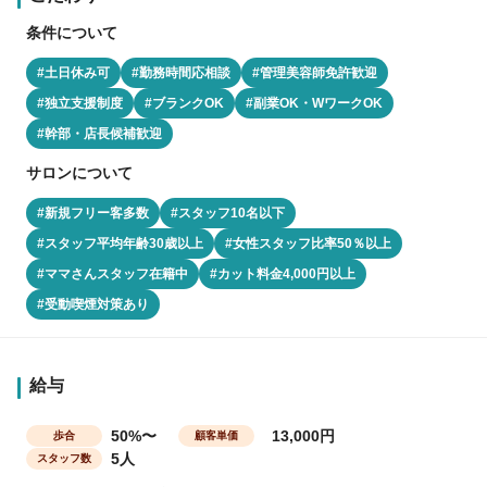
条件について
#土日休み可
#勤務時間応相談
#管理美容師免許歓迎
#独立支援制度
#ブランクOK
#副業OK・WワークOK
#幹部・店長候補歓迎
サロンについて
#新規フリー客多数
#スタッフ10名以下
#スタッフ平均年齢30歳以上
#女性スタッフ比率50％以上
#ママさんスタッフ在籍中
#カット料金4,000円以上
#受動喫煙対策あり
給与
50%〜
13,000円
歩合
顧客単価
5人
スタッフ数