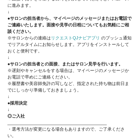
に進みます。
↓
▷指名売上70万円以上顧客としてお持ちの方は
●サロンの担当者から、マイページのメッセージまたはお電話で
6ヶ月間：指名55％・フリー50%還元
ご連絡いたします。面接や見学の日程についてもお気軽にご相
談ください。
スタッフのほとんどは保障給を上回る実績をあげているので、
※サロンからの連絡は
リクエストQJナビアプリ
のプッシュ通知
安心してください！
でリアルタイムにお知らせします。アプリをインストールして
おくと便利です。
お客様は、20～30代女性が中心（男女比2：8）
↓
「髪質改善ULTOWAトリートメント」が人気で
●サロンの担当者との面接、またはサロン見学を行います。
約8割のお客様が施術されています。
※遅刻やキャンセルをする場合は、マイページのメッセージか
お電話で早めにご連絡ください。
他のサロンと比べて難しい技術を必要なく
※履歴書や美容師免許の写しなど、指定された持ち物は前日ま
美髪になったことで喜んで笑顔になって帰っていただくお客様
でにしっかり準備しておきましょう。
が多く、トリートメントができれば、着実に売上を立てられま
↓
す♪
●採用決定
↓
お客様に向き合いマイペースに働いて、
◎ご入社
しっかり稼げるのでストレスフリー。
________________________________________
・選考方法が変更になる場合もありますので、ご了承くださ
まずはお気軽にお問い合わせ、サロン見学へいらしてくださ
い。
い。