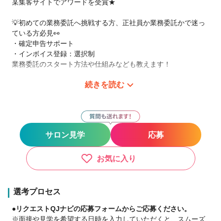
某集客サイトでアワードを受賞★
💡初めての業務委託へ挑戦する方、正社員か業務委託かで迷っ
ている方必見👀
・確定申告サポート
・インボイス登録：選択制
業務委託のスタート方法や仕組みなども教えます！
続きを読む
＊魅力は【高い集客力】
新規入客月約200名！
マンツーマン接客なので、自分のペースで働けます。
サロン見学
応募
【選べる保障給】
①入社1年間
■保障給35万円
お気に入り
（月22日実施）
■フリー・指名50％+店販10%
②入社6ヶ月間
選考プロセス
■保障給30万円
●リクエストQJナビの応募フォームからご応募ください。
（月22日実施）
※面接や見学を希望する日時を入力していただくと、スムーズ
■フリー・指名50％+店販10%