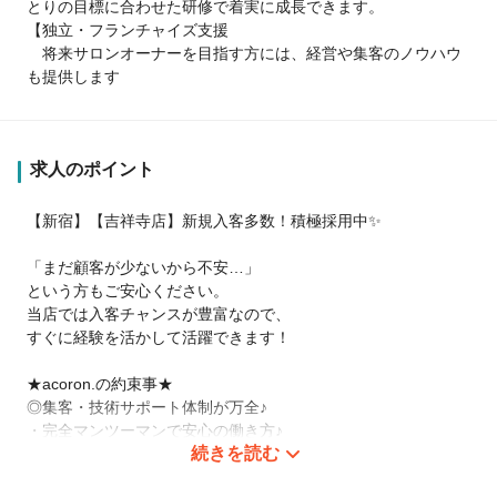
とりの目標に合わせた研修で着実に成長できます。
【独立・フランチャイズ支援
将来サロンオーナーを目指す方には、経営や集客のノウハウ
も提供します
求人のポイント
【新宿】【吉祥寺店】新規入客多数！積極採用中✨
「まだ顧客が少ないから不安…」
という方もご安心ください。
当店では入客チャンスが豊富なので、
すぐに経験を活かして活躍できます！
★acoron.の約束事★
◎集客・技術サポート体制が万全♪
・完全マンツーマンで安心の働き方♪
続きを読む
・各店舗、毎月300名以上の新規集客◎
・全スタッフの新規再来率30％超！