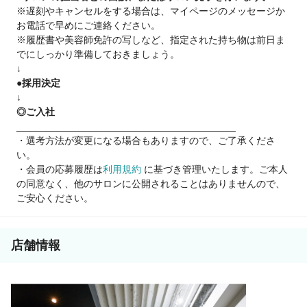
※遅刻やキャンセルをする場合は、マイページのメッセージか
入社スタッフのリアルな声
お電話で早めにご連絡ください。
👩 27歳・女性（入社3ヶ月）
※履歴書や美容師免許の写しなど、指定された持ち物は前日ま
「前職を人間関係で退社→acoron入社。顧客ゼロから月収50万
でにしっかり準備しておきましょう。
円達成！」
↓
👨 29歳・男性（入社9ヶ月）
●採用決定
「週休2日でプライベートも充実、収入は前職の2倍に！半年で
↓
指名売上80万円達成」
◎ご入社
________________________________________
【インセンティブ】
・選考方法が変更になる場合もありますので、ご了承くださ
・指名歩合40%
い。
・店販売上15%
・会員の応募履歴は
利用規約
に基づき管理いたします。ご本人
・入社お祝い金最大10万円あり！
の同意なく、他のサロンに公開されることはありませんので、
ご安心ください。
店舗情報