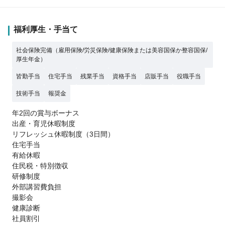
福利厚生・手当て
社会保険完備（雇用保険/労災保険/健康保険または美容国保か整容国保/
厚生年金）
皆勤手当
住宅手当
残業手当
資格手当
店販手当
役職手当
技術手当
報奨金
年2回の賞与ボーナス
出産・育児休暇制度
リフレッシュ休暇制度（3日間）
住宅手当
有給休暇
住民税・特別徴収
研修制度
外部講習費負担
撮影会
健康診断
社員割引