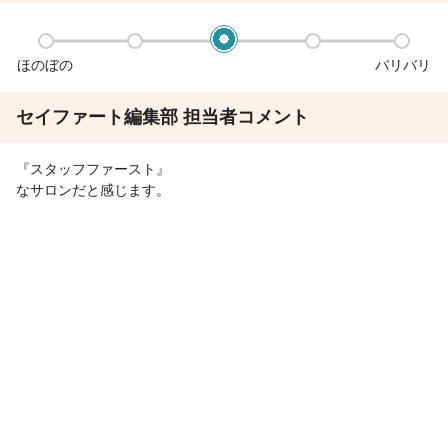
ほのぼの
バリバリ
セイファート編集部 担当者コメント
『スタッフファースト』
なサロンだと感じます。
例えば
1日単位で働きたい方に向けて【日給保障】を新たに導入したり、
女性スタッフが多いからこそ、【産休・産休制度】がしっかり整
サロン見学
応募
っています。
また入社6ヶ月間は安心の保障給制度があるため、acoron.に転職
したら、
ちょっと贅沢な焼肉が食べられるかも…⁉
あなたがより輝けるような働き方を一緒に考えてくれる思います
よ♪