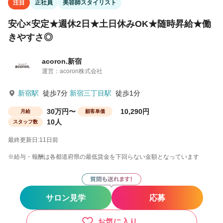
注目
正社員
美容師スタイリスト
安心×安定★週休2日★土日休みOK★随時昇給★働
きやすさ◎
acoron.新宿
運営：acoron株式会社
新宿駅
徒歩7分
新宿三丁目駅
徒歩1分
30万円〜
10,290円
月給
顧客単価
10人
スタッフ数
最終更新日:11日前
※給与・報酬は各都道府県の最低賃金を下回らない金額となっています
サロン見学
応募
お気に入り