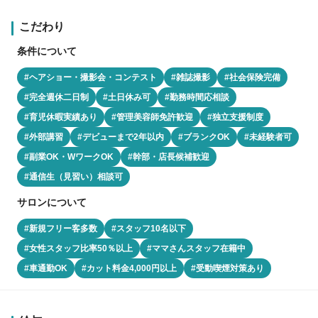
こだわり
条件について
#ヘアショー・撮影会・コンテスト
#雑誌撮影
#社会保険完備
#完全週休二日制
#土日休み可
#勤務時間応相談
#育児休暇実績あり
#管理美容師免許歓迎
#独立支援制度
#外部講習
#デビューまで2年以内
#ブランクOK
#未経験者可
#副業OK・WワークOK
#幹部・店長候補歓迎
#通信生（見習い）相談可
サロンについて
#新規フリー客多数
#スタッフ10名以下
#女性スタッフ比率50％以上
#ママさんスタッフ在籍中
#車通勤OK
#カット料金4,000円以上
#受動喫煙対策あり