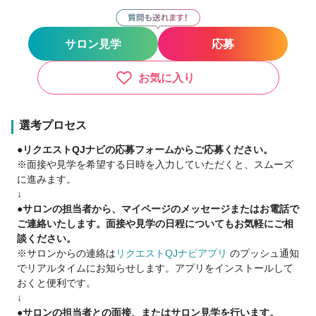
・苦手な技術などスキルアップ講習会は無料♪
◎働き方改革
サロン見学
応募
・勤続年数によって毎年お給料が上がります！
・勤務3年目からリフレッシュ休暇有り★
・完全週休2日間で、土日休みはもちろんOK♪
お気に入り
・有休取得率100%！
・好きなキャリアでスタイリストデビューOK
選考プロセス
美容師さんの働きやすさを追求！
●リクエストQJナビの応募フォームからご応募ください。
お給料の見える化や年4回のボーナスでプライベートも充実◎
※面接や見学を希望する日時を入力していただくと、スムーズ
に進みます。
今まで培った技術や経験を活かせる…
↓
結婚や出産等、ライフイベントと両立できる…
●サロンの担当者から、マイページのメッセージまたはお電話で
安心して働ける環境で楽しく♪
ご連絡いたします。面接や見学の日程についてもお気軽にご相
《雑誌の撮影・メイク》
談ください。
《産休育休→復帰支援》
※サロンからの連絡は
リクエストQJナビアプリ
のプッシュ通知
《土日休み＆有休休暇》
でリアルタイムにお知らせします。アプリをインストールして
初めての転職の方もしっかりサポート！
おくと便利です。
働き方で悩んでいる方はご相談下さい♪
↓
●サロンの担当者との面接、またはサロン見学を行います。
【正社員スタイリストお給料】