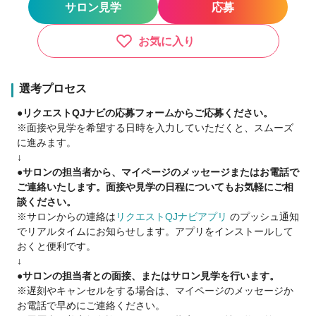
サロン見学
応募
客の不安で前に進めない。そんな方のために、私たちサロウィ
ンは“ハードルを限りなく下げた独立の形”として、シェアサロ
ンを全国190店舗展開しています。
お気に入り
自分でサロンを構えるよりも圧倒的に低コストで始められ、即
日から働ける環境が整っている。そして何より、「ひとりじゃ
選考プロセス
ない」こと。サロウィンの各店舗には、同じように夢を追う仲
●リクエストQJナビの応募フォームからご応募ください。
間がいて、立ち上げから運営、集客まで専任のスタッフが全力
※面接や見学を希望する日時を入力していただくと、スムーズ
でサポートしています。
に進みます。
↓
先ほどの美容師さんも、今ではリピート率90％以上を誇る人気
●サロンの担当者から、マイページのメッセージまたはお電話で
スタイリストとして、シェアサロンで充実した毎日を送ってい
ご連絡いたします。面接や見学の日程についてもお気軽にご相
ます。
談ください。
※サロンからの連絡は
リクエストQJナビアプリ
のプッシュ通知
あなたが今感じているその不安、きっと私たちが一緒に解決で
でリアルタイムにお知らせします。アプリをインストールして
きます。
おくと便利です。
「独立したいけど、何から始めればいいか分からない」
↓
「集客が不安」「生活できるか心配」
●サロンの担当者との面接、またはサロン見学を行います。
※遅刻やキャンセルをする場合は、マイページのメッセージか
そんな想いを、まずは一度私たちに聞かせてくれませんか？
お電話で早めにご連絡ください。
あなたの「理想の働き方」、SALOWINが本気でサポートしま