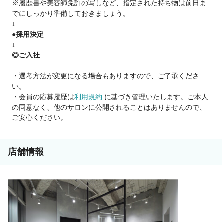
※履歴書や美容師免許の写しなど、指定された持ち物は前日ま
す。
でにしっかり準備しておきましょう。
↓
●採用決定
↓
◎ご入社
________________________________________
・選考方法が変更になる場合もありますので、ご了承くださ
い。
・会員の応募履歴は
利用規約
に基づき管理いたします。ご本人
の同意なく、他のサロンに公開されることはありませんので、
ご安心ください。
店舗情報