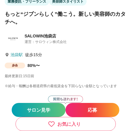
業務委託・フリーランス
美容師スタイリスト
もっと“ジブンらしく”働こう。新しい美容師のカタ
チへ。
SALOWIN池袋店
運営：サロウィン株式会社
池袋駅
徒歩15分
80%〜
歩合
最終更新日:15日前
※給与・報酬は各都道府県の最低賃金を下回らない金額となっています
サロン見学
応募
お気に入り