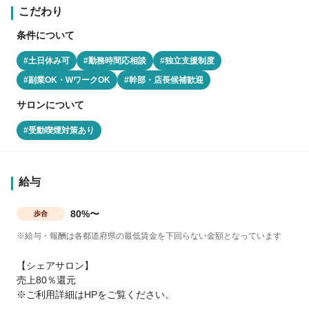
こだわり
条件について
#土日休み可
#勤務時間応相談
#独立支援制度
#副業OK・WワークOK
#幹部・店長候補歓迎
サロンについて
#受動喫煙対策あり
給与
80%〜
歩合
※給与・報酬は各都道府県の最低賃金を下回らない金額となっています
【シェアサロン】
売上80％還元
※ご利用詳細はHPをご覧ください。