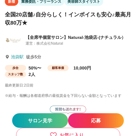
新着
業務委託・フリーランス
美容師スタイリスト
全国20店舗♪自分らしく！インボイスも安心♪最高月
収80万★
【全席半個室サロン】Natural-池袋店-(ナチュラル）
運営：株式会社Natural
池袋駅
徒歩5分
50%〜
10,000円
歩合
顧客単価
2人
スタッフ数
最終更新日:2日前
※給与・報酬は各都道府県の最低賃金を下回らない金額となっています
サロン見学
応募
お気に入り