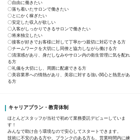
〇自由に働きたい
〇落ち着いたサロンで働きたい
〇とにかく稼ぎたい
〇安定した収入が欲しい
〇入客がしっかりできるサロンで働きたい
〇将来独立したい
〇接客が好きでお客様に対して丁寧かつ親切に対応できる方
〇チームワークを大切にし同僚と協力しながら働ける方
〇清潔感があり、身だしなみやサロン内の衛生管理に気を配れ
る方
〇礼儀を大切にし、周囲に配慮できる方
〇美容業界への情熱があり、美容に対する強い関心と熱意があ
る方
キャリアプラン・教育体制
ほとんどスタッフが当社で初めて業務委託デビューしていま
す！
みんなで助け合う環境なので安心してスタートできます。
技術に不安のある方や、ブランクのある方も、営業時間内に練