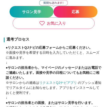
保証給33万円（月22日実施）
保証給24万円（月16日実施）
サロン見学
応募
●平均月収35万円!最高月収80万円!
●勤続年数によって歩合率UP⤴⤴⤴☆
お気に入り
●シフト制でプラーベートも充実♪
●全店新規フリー客多数!即入客可!
●女性スタッフも多数活躍中♪(女性比率70%)
選考プロセス
●ママさん美容師も多数活躍中♪(時短勤務OK・土日休みOK)
●リクエストQJナビの応募フォームからご応募ください。
※面接や見学を希望する日時を入力していただくと、スムーズ
●FC(フランチャイズ)独立支援制度あり!(FCオーナー4名輩出実
に進みます。
績)
↓
●充実の社会保険完備
●サロンの担当者から、マイページのメッセージまたはお電話で
●確定申告説明会あり
ご連絡いたします。面接や見学の日程についてもお気軽にご相
談ください。
★今後も続々新店舗オープンのためチャンス多数★
※サロンからの連絡は
リクエストQJナビアプリ
のプッシュ通知
でリアルタイムにお知らせします。アプリをインストールして
●とにかく稼ぎたい!
おくと便利です。
●安定した収入が欲しい!
↓
●プライベートも充実させたい!
●サロンの担当者との面接、またはサロン見学を行います。
●店長になりたい!