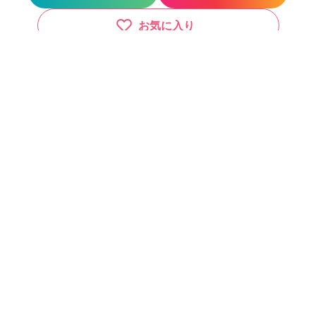
お気に入り
その他の勤務地
サロン見学
応募
【全席半個室サロン】Natural-新宿店-(ナチュラル）
新宿駅
徒歩3分
【全席半個室サロン】Natural-渋谷店-(ナチュラル）
渋谷駅
徒歩5分
原宿駅
徒歩5分
明治神宮前駅
徒歩5分
Natural-吉祥寺店-(ナチュラル）
吉祥寺駅
徒歩1分
すべてを見る