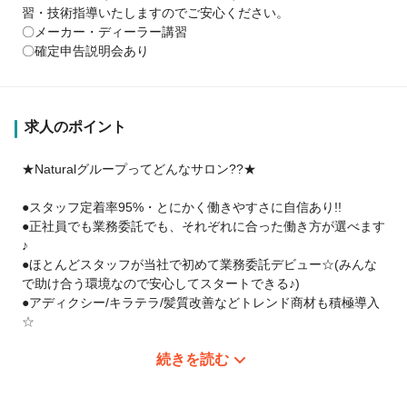
習・技術指導いたしますのでご安心ください。
〇メーカー・ディーラー講習
〇確定申告説明会あり
求人のポイント
★Naturalグループってどんなサロン??★
●スタッフ定着率95%・とにかく働きやすさに自信あり!!
●正社員でも業務委託でも、それぞれに合った働き方が選べます
♪
●ほとんどスタッフが当社で初めて業務委託デビュー☆(みんな
で助け合う環境なので安心してスタートできる♪)
●アディクシー/キラテラ/髪質改善などトレンド商材も積極導入
☆
続きを読む
★安心の保障制度！！日給1万5000円~♪
保障給45万円（月30日実施）