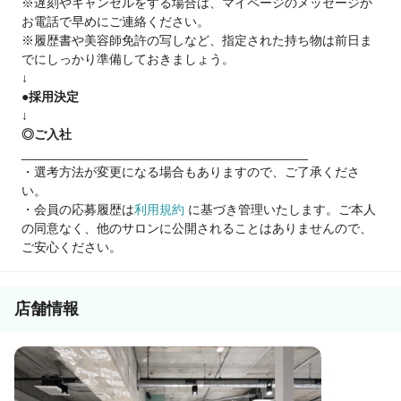
※遅刻やキャンセルをする場合は、マイページのメッセージか
●マネージャーになりたい!
お電話で早めにご連絡ください。
●FCオーナーになりたい!
※履歴書や美容師免許の写しなど、指定された持ち物は前日ま
でにしっかり準備しておきましょう。
ご応募後、なんでもお気軽にご相談ください♪
↓
●採用決定
↓
◎ご入社
________________________________________
・選考方法が変更になる場合もありますので、ご了承くださ
い。
・会員の応募履歴は
利用規約
に基づき管理いたします。ご本人
の同意なく、他のサロンに公開されることはありませんので、
ご安心ください。
店舗情報