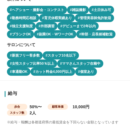
#ヘアショー・撮影会・コンテスト
#雑誌撮影
#土日休み可
#勤務時間応相談
#育児休暇実績あり
#管理美容師免許歓迎
#独立支援制度
#外部講習
#デビューまで2年以内
#ブランクOK
#副業OK・WワークOK
#幹部・店長候補歓迎
サロンについて
#新規フリー客多数
#スタッフ10名以下
#女性スタッフ比率50％以上
#ママさんスタッフ在籍中
#車通勤OK
#カット料金4,000円以上
#個室あり
給与
50%〜
10,000円
歩合
顧客単価
2人
スタッフ数
※給与・報酬は各都道府県の最低賃金を下回らない金額となっています