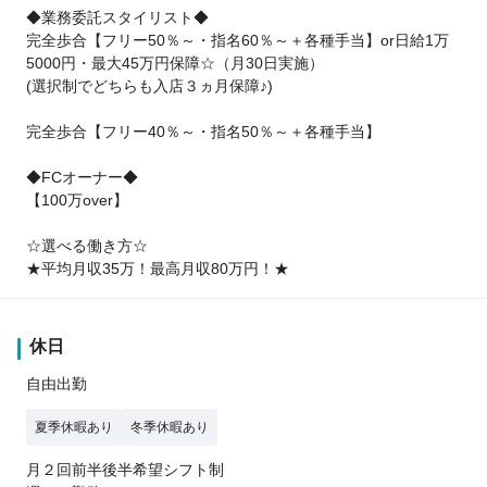
◆業務委託スタイリスト◆
完全歩合【フリー50％～・指名60％～＋各種手当】or日給1万
5000円・最大45万円保障☆（月30日実施）
(選択制でどちらも入店３ヵ月保障♪)
完全歩合【フリー40％～・指名50％～＋各種手当】
◆FCオーナー◆
【100万over】
☆選べる働き方☆
★平均月収35万！最高月収80万円！★
休日
自由出勤
夏季休暇あり
冬季休暇あり
月２回前半後半希望シフト制