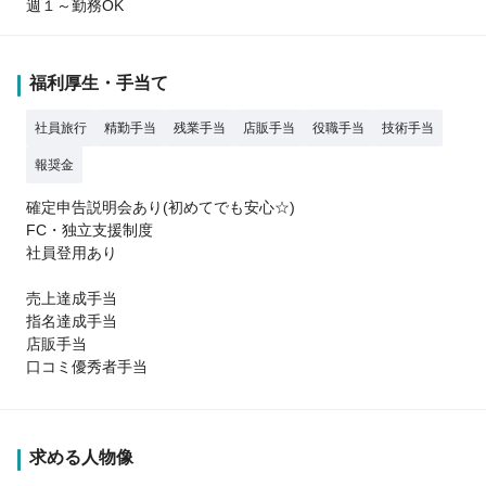
週１～勤務OK
福利厚生・手当て
社員旅行
精勤手当
残業手当
店販手当
役職手当
技術手当
報奨金
確定申告説明会あり(初めてでも安心☆)
FC・独立支援制度
社員登用あり
売上達成手当
指名達成手当
店販手当
口コミ優秀者手当
求める人物像