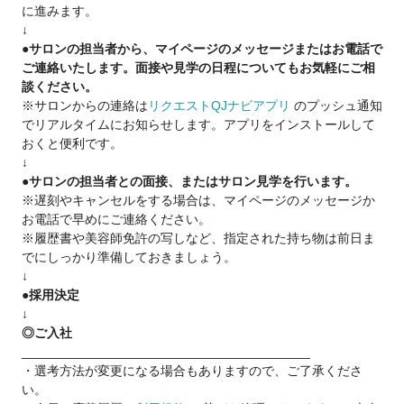
に進みます。
【月収例】
↓
・36歳女性／入社1年（9時〜17時／月6日休）
●サロンの担当者から、マイページのメッセージまたはお電話で
月収64万円
ご連絡いたします。面接や見学の日程についてもお気軽にご相
→ 保育園のお迎えに間に合うようになりました
談ください。
※サロンからの連絡は
リクエストQJナビアプリ
のプッシュ通知
・34歳男性／入社半年（10時〜22時／月8日休）
でリアルタイムにお知らせします。アプリをインストールして
月収72万円
おくと便利です。
→ 売上の不安がほぼなくなりました
↓
●サロンの担当者との面接、またはサロン見学を行います。
【働きやすさのポイント】
※遅刻やキャンセルをする場合は、マイページのメッセージか
● 集客は会社が全面サポート（新規月200名以上）
お電話で早めにご連絡ください。
● インボイス分は会社負担（手取りは変わりません）
※履歴書や美容師免許の写しなど、指定された持ち物は前日ま
● SNSや髪質改善の強要なし（やりたい人だけでOK）
でにしっかり準備しておきましょう。
● 顧客移行サポートあり（最初の3ヶ月は希望条件で入客OK）
↓
●採用決定
履歴書も、覚悟もいりません。
↓
・少し話を聞いてみたい
◎ご入社
・自分に合うか確認したい
________________________________________
それだけで十分です。
・選考方法が変更になる場合もありますので、ご了承くださ
サロン見学、いつでも歓迎しています。
い。