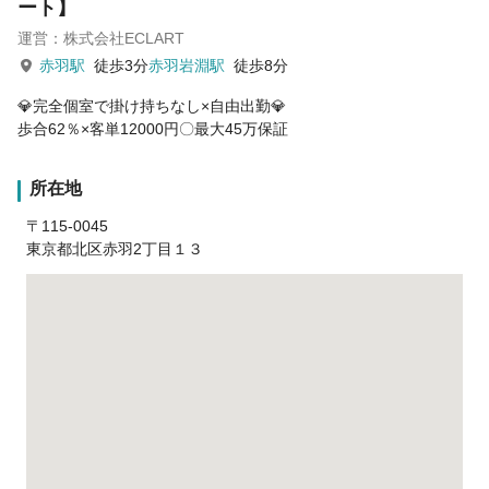
ート】
運営：株式会社ECLART
赤羽駅
徒歩3分
赤羽岩淵駅
徒歩8分
💎完全個室で掛け持ちなし×自由出勤💎
歩合62％×客単12000円〇最大45万保証
所在地
〒115-0045
東京都北区赤羽2丁目１３