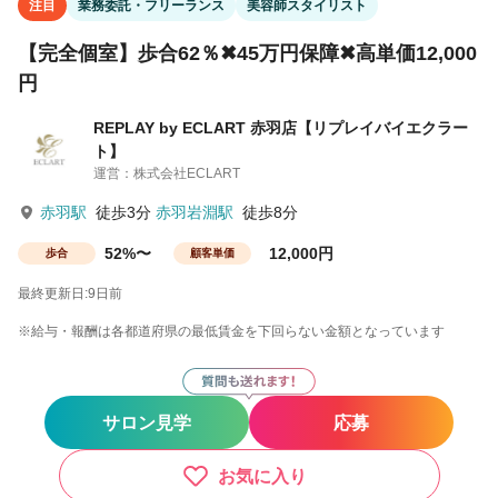
注目
業務委託・フリーランス
美容師スタイリスト
【完全個室】歩合62％✖45万円保障✖高単価12,000
円
REPLAY by ECLART 赤羽店【リプレイバイエクラー
ト】
運営：株式会社ECLART
赤羽駅
徒歩3分
赤羽岩淵駅
徒歩8分
52%〜
12,000円
歩合
顧客単価
最終更新日:9日前
※給与・報酬は各都道府県の最低賃金を下回らない金額となっています
サロン見学
応募
お気に入り