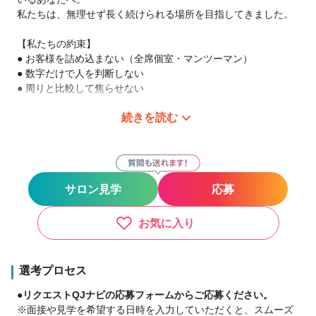
私たちは、無理せず長く続けられる場所を目指してきました。
【私たちの約束】
● お客様を詰め込まない（全席個室・マンツーマン）
● 数字だけで人を判断しない
● 周りと比較して焦らせない
続きを読む
創業4年で35店舗。
この「当たり前」を大切にした結果、多くの方に選ばれていま
す。
『数をこなして短期で稼ぎたい』方には向きません。
でも、『美容師という仕事を、穏やかに、大切に続けたい』な
サロン見学
応募
ら、
ECLARTは最高の場所になります。
お気に入り
【安心の収入設計（⚠ここはごまかしません）】
● 指名62%〜 / フリー52%〜
● 保障給 最大45万円（月収70万超のスタッフも在籍）
選考プロセス
● 客単価1.2万円 / 新規月200名以上
●リクエストQJナビの応募フォームからご応募ください。
「無理しない＝稼げない」ではありません。
※面接や見学を希望する日時を入力していただくと、スムーズ