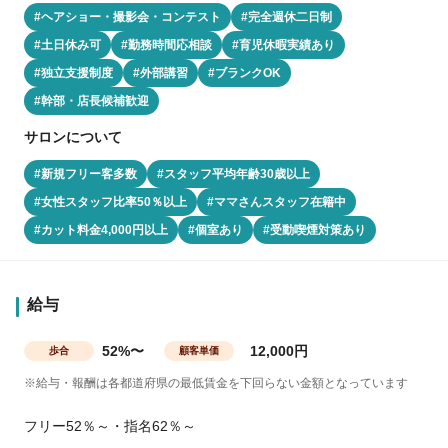
#ヘアショー・撮影会・コンテスト
#完全週休二日制
#土日休み可
#勤務時間応相談
#育児休暇実績あり
#独立支援制度
#外部講習
#ブランクOK
#幹部・店長候補歓迎
サロンについて
#新規フリー客多数
#スタッフ平均年齢30歳以上
#女性スタッフ比率50％以上
#ママさんスタッフ在籍中
#カット料金4,000円以上
#個室あり
#受動喫煙対策あり
給与
52%〜
12,000円
歩合
顧客単価
※給与・報酬は各都道府県の最低賃金を下回らない金額となっています
フリー52％～・指名62％～