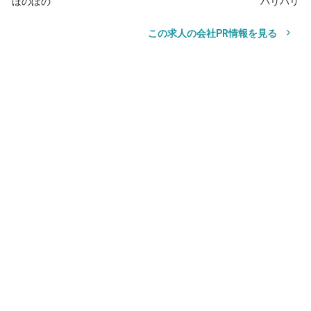
ほのぼの
バリバリ
この求人の会社PR情報を見る
サロン見学
応募
サロン見学
応募
お気に入り
その他の勤務地
髪質改善 カラー Reana.豊洲 美容院
豊洲駅
徒歩4分
銀座一丁目駅
バス10分
新豊洲駅
徒歩
10分
豊洲 美容室 level/ONE salon 完全完結型個室サロン
豊洲駅
徒歩1分
新豊洲駅
徒歩10分
東雲(東京)駅
徒歩20