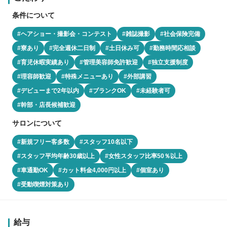
条件について
#ヘアショー・撮影会・コンテスト
#雑誌撮影
#社会保険完備
#寮あり
#完全週休二日制
#土日休み可
#勤務時間応相談
#育児休暇実績あり
#管理美容師免許歓迎
#独立支援制度
#理容師歓迎
#特殊メニューあり
#外部講習
#デビューまで2年以内
#ブランクOK
#未経験者可
#幹部・店長候補歓迎
サロンについて
#新規フリー客多数
#スタッフ10名以下
#スタッフ平均年齢30歳以上
#女性スタッフ比率50％以上
#車通勤OK
#カット料金4,000円以上
#個室あり
#受動喫煙対策あり
給与