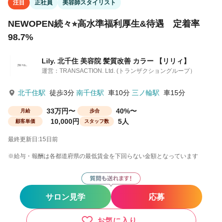
注目
正社員
美容師スタイリスト
NEWOPEN続々⭐︎高水準福利厚生&待遇 定着率
98.7%
Lily. 北千住 美容院 髪質改善 カラー 【リリィ】
運営：TRANSACTION. Ltd. (トランザクショングループ）
北千住駅
徒歩3分
南千住駅
車10分
三ノ輪駅
車15分
33万円〜
40%〜
月給
歩合
10,000円
5人
顧客単価
スタッフ数
最終更新日:15日前
※給与・報酬は各都道府県の最低賃金を下回らない金額となっています
サロン見学
応募
お気に入り