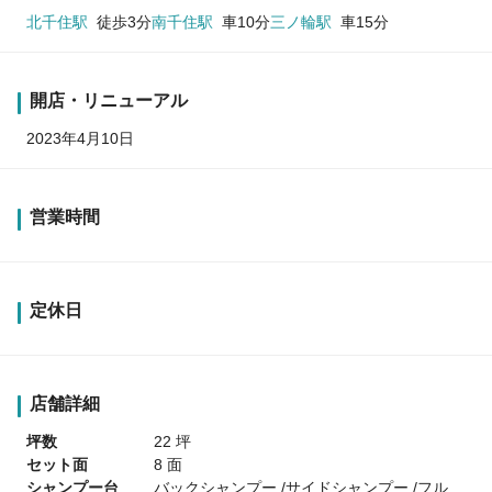
北千住駅
徒歩3分
南千住駅
車10分
三ノ輪駅
車15分
開店・リニューアル
2023年4月10日
営業時間
定休日
店舗詳細
坪数
22 坪
セット面
8 面
シャンプー台
バックシャンプー /サイドシャンプー /フル