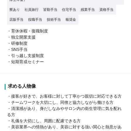
寮あり
社員旅行
皆勤手当
住宅手当
残業手当
資格手当
店販手当
役職手当
技術手当
報奨金
・育休休暇・復職制度
・独立開業支援
・研修制度
・SNS手当
・引っ越し支援制度
・短期育成セミナー
求める人物像
・接客が好きで、お客様に対して丁寧かつ親切に対応できる方
・チームワークを大切にし、同僚と協力しながら働ける方
・清潔感があり、身だしなみやサロン内の衛生管理に気を配れ
る方
・礼儀を大切にし、周囲に配慮できる方
・美容業界への情熱があり、美容に対する強い関心と熱意があ