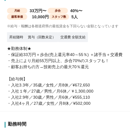
33万円〜
40%〜
月給
歩合
10,000円
5人
顧客単価
スタッフ数
※給与・報酬は各都道府県の最低賃金を下回らない金額となっています
昇給随時
賞与（回数未定）
交通費 全額支給
★勤務体制★
・保証給33万円＋歩合(売上還元率40～55％) ＋諸手当＋交通費
・売上により月給55万円以上、歩合70%のスタッフも！
・顧客お持ちの方→技術売上の最大70％還元
【給与例】
・入社3.3年／35歳／女性／月8休／¥672,650
・入社１年／27歳／男性／月6休／￥1,300,000
・入社2.9年／30歳／男性／月6休／¥555,110
・入社4ヶ月／27歳／女性／月8休／¥502,000
勤務時間