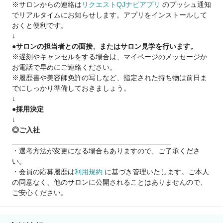
※サロンからの連絡は
リクエストQJナビアプリ
のプッシュ通知
▷半年役職デビュー！
でリアルタイムにお知らせします。アプリをインストールして
20代で店長、エリアマネージャー30名以上を輩出。
おくと便利です。
最短20歳の店長も！
↓
▷半年オーナーデビュー！
●サロンの担当者との面接、またはサロン見学を行います。
20代でオーナー20名以上排出。
※遅刻やキャンセルをする場合は、マイページのメッセージか
最短22歳のオーナーも！
お電話で早めにご連絡ください。
※履歴書や美容師免許の写しなど、指定された持ち物は前日ま
【顧客をお持ちの方】
でにしっかり準備しておきましょう。
無条件で技術売上の最大70％還元
↓
売上により月給45万円以上、歩合70%のスタッフも！
●採用決定
↓
※見学・面接時交通費支給
◎ご入社
________________________________________
・選考方法が変更になる場合もありますので、ご了承くださ
い。
・会員の応募履歴は
利用規約
に基づき管理いたします。ご本人
の同意なく、他のサロンに公開されることはありませんので、
ご安心ください。