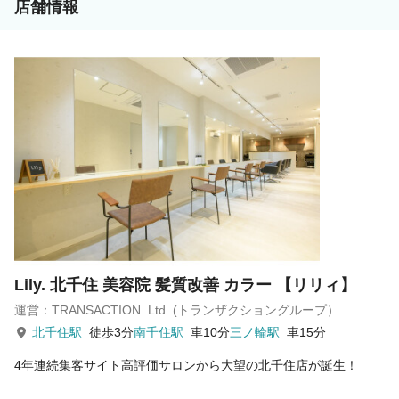
店舗情報
Lily. 北千住 美容院 髪質改善 カラー 【リリィ】
運営：TRANSACTION. Ltd. (トランザクショングループ）
北千住駅
徒歩3分
南千住駅
車10分
三ノ輪駅
車15分
4年連続集客サイト高評価サロンから大望の北千住店が誕生！