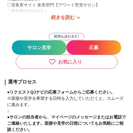
〇某集客サイト 集客部門【アワード受賞サロン】
〇新規客月400名以上
続きを読む
〇高単価1万円、高歩合率で収入も確実にUP！
〇初月から60万円近い収入を得るスタッフも！
〇平均月収50万円以上！
〇1日入客約5名
お客様の質が良く、個室なので一人ひとりにしっかり向き合え
サロン見学
応募
指名につながりやすく生涯顧客をつかめる環境です！
★働き方改革★
お気に入り
子育てスタッフがずっと働けるように育児休業手当等しっかり
完備。
〇16時までの時短勤務OK
選考プロセス
〇お子様の授業参観等は優先的に有休消化
●リクエストQJナビの応募フォームからご応募ください。
〇子育て中でも管理職で月収60万円以上も
※面接や見学を希望する日時を入力していただくと、スムーズ
に進みます。
★半年独立支援制度★
↓
入社後、1年間でスタッフの3人に1人が独立！
●サロンの担当者から、マイページのメッセージまたはお電話で
様々なキャリアを積むこと、一からのお店作りなどサポートい
ご連絡いたします。面接や見学の日程についてもお気軽にご相
たします！
談ください。