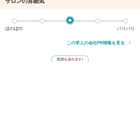
サロンの雰囲気
ほのぼの
バリバリ
この求人の会社PR情報を見る
サロン見学
応募
サロン見学
応募
お気に入り
その他の勤務地
チョキペタ 堀切菖蒲園店
堀切菖蒲園駅
徒歩1分