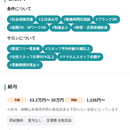
条件について
#社会保険完備
#土日休み可
#勤務時間応相談
#ブランクOK
#副業OK・WワークOK
#制服あり
#幹部・店長候補歓迎
サロンについて
#新規フリー客多数
#スタッフ平均年齢30歳以上
#女性スタッフ比率50％以上
#ママさんスタッフ在籍中
#受動喫煙対策あり
給与
23.2万円〜 30万円
1,226円〜
月給
時給
※給与・報酬は各都道府県の最低賃金を下回らない金額となっています
昇給随時
賞与なし
交通費 全額支給