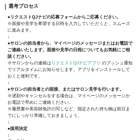
・予約なし
選考プロセス
●リクエストQJナビの応募フォームからご応募ください。
・カラーは白髪染めの薬剤のみです
※面接や見学を希望する日時を入力していただくと、スムーズ
に進みます。
・オリジナル動画教育ツールあり
↓
日々の業務、トラブル対応などを確認でき安心
●サロンの担当者から、マイページのメッセージまたはお電話で
ご連絡いたします。面接や見学の日程についてもお気軽にご相
談ください。
【永く働ける環境です！】
※サロンからの連絡は
リクエストQJナビアプリ
のプッシュ通知
・スタッフ平均年齢50歳！
でリアルタイムにお知らせします。アプリをインストールして
おくと便利です。
・1人営業なし
↓
営業だけでなく締め業務においても1人営業はありません
●サロンの担当者との面接、またはサロン見学を行います。
※遅刻やキャンセルをする場合は、マイページのメッセージか
・無理な連勤なし
お電話で早めにご連絡ください。
※履歴書や美容師免許の写しなど、指定された持ち物は前日ま
・受付時間が決まっているので無理な長時間労働もなし
でにしっかり準備しておきましょう。
↓
・出勤当日の店舗移動もなし
●採用決定
↓