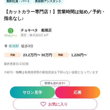
契約社員・パート
美容師アシスタント
【カットカラー専門店！】営業時間は短め／予約・
指名なし♪
チョキぺタ 船堀店
運営：株式会社C＆P
船堀駅
徒歩3分
23.2万円〜 30万円
1,226円〜
月給
時給
最終更新日:13日前
※給与・報酬は各都道府県の最低賃金を下回らない金額となっています
サロン見学
応募
お気に入り