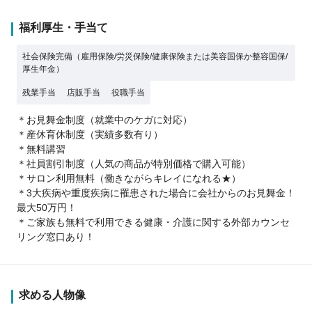
福利厚生・手当て
社会保険完備（雇用保険/労災保険/健康保険または美容国保か整容国保/
厚生年金）
残業手当
店販手当
役職手当
＊お見舞金制度（就業中のケガに対応）
＊産休育休制度（実績多数有り）
＊無料講習
＊社員割引制度（人気の商品が特別価格で購入可能）
＊サロン利用無料（働きながらキレイになれる★）
＊3大疾病や重度疾病に罹患された場合に会社からのお見舞金！
最大50万円！
＊ご家族も無料で利用できる健康・介護に関する外部カウンセ
リング窓口あり！
求める人物像