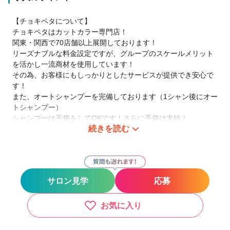
【チョキペタについて】
チョキペタはカットカラー専門店！
関東・関西で70店舗以上展開しております！
リーズナブルな料金設定ですが、グループのスケールメリット
を活かし一流商材を使用しています！
その為、お客様にもしっかりとしたサービスが提供でき安心で
す！
また、オートシャンプーを完備しております（1シャン後にオー
トシャンプー）
シャンプーは手袋をしてOKです！さらに手袋は支給！
続きを読む
シャンプー後のドライはセルフでお客様にお願いしておりま
す！
スタッフは20代・30代・40代・50代・60代と幅広く活躍して
います！
受付時間も短くワークライフバランス良く働けます！
サロン見学
応募
【一般的な美容室との違い】
・指名なし
お気に入り
指名制ではないので、メニューごとに業務を引き継ぎ可能