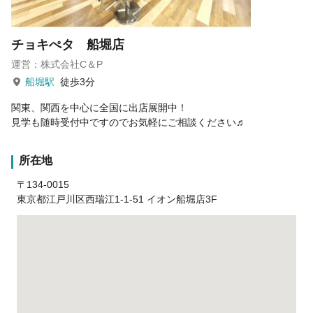
チョキぺタ 船堀店
運営：株式会社C＆P
船堀駅
徒歩3分
関東、関西を中心に全国に出店展開中！
見学も随時受付中ですのでお気軽にご相談ください♬
所在地
〒134-0015
東京都江戸川区西瑞江1-1-51 イオン船堀店3F