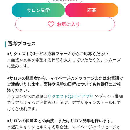
休暇 完全週休3日+夏季・年末年始+有給休暇
サロン見学
応募
アシスタント：完全週休2日+夏季・年末年始+有給休暇 完全
週休3日+夏季・年末年始+有給休暇
お気に入り
社風
☆働き方が選べる☆
・正社員完全週休2日制/週休3日制 (スタイリスト)
選考プロセス
・有給休暇もしっかり使える
●リクエストQJナビの応募フォームからご応募ください。
友達や家族など一緒に過ごしたい人とお休みが合わせられ
※面接や見学を希望する日時を入力していただくと、スムーズ
ます♪
に進みます。
・パート、アルバイト「自由な働き方の選択OK！」
↓
・嬉しい正月休み（12月31日～1月4日まで5日間）・独立を希
●サロンの担当者から、マイページのメッセージまたはお電話で
望される方も支援させて頂きます
ご連絡いたします。面接や見学の日程についてもお気軽にご相
※フランチャイズ実績は40店舗以上（夢の実現者多数！）
談ください。
※サロンからの連絡は
リクエストQJナビアプリ
のプッシュ通知
でリアルタイムにお知らせします。アプリをインストールして
おくと便利です。
↓
●サロンの担当者との面接、またはサロン見学を行います。
※遅刻やキャンセルをする場合は、マイページのメッセージか