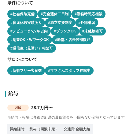
条件について
#社会保険完備
#完全週休二日制
#勤務時間応相談
#育児休暇実績あり
#独立支援制度
#外部講習
#デビューまで2年以内
#ブランクOK
#未経験者可
#副業OK・WワークOK
#幹部・店長候補歓迎
#通信生（見習い）相談可
サロンについて
#新規フリー客多数
#ママさんスタッフ在籍中
給与
28.7万円〜
月給
※給与・報酬は各都道府県の最低賃金を下回らない金額となっています
昇給随時
賞与（回数未定）
交通費 全額支給