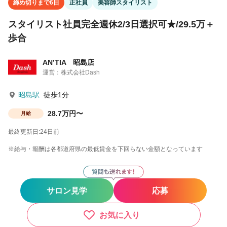
締め切りまで6日
正社員
美容師スタイリスト
スタイリスト社員完全週休2/3日選択可★/29.5万＋
歩合
AN’TIA 昭島店
運営：株式会社Dash
昭島駅
徒歩1分
28.7万円〜
月給
最終更新日:24日前
※給与・報酬は各都道府県の最低賃金を下回らない金額となっています
サロン見学
応募
お気に入り