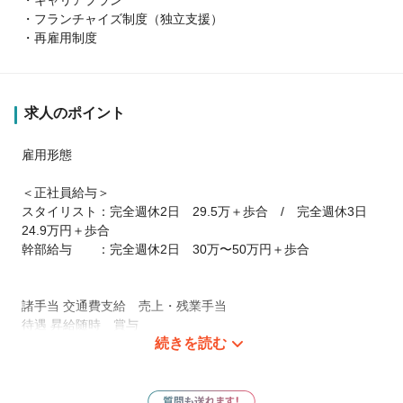
・フランチャイズ制度（独立支援）
・再雇用制度
求人のポイント
雇用形態
＜正社員給与＞
スタイリスト：完全週休2日 29.5万＋歩合 / 完全週休3日
24.9万円＋歩合
幹部給与 ：完全週休2日 30万〜50万円＋歩合
諸手当 交通費支給 売上・残業手当
待遇 昇給随時 賞与
続きを読む
福利厚生 社会保険完備（健康・雇用・労災・厚生年金保険）
出産・育児休暇制度
営業時間 9:30～19:00
休日・休暇 スタイリスト：完全週休2日+夏季・年末年始+有給