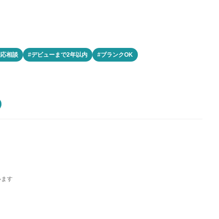
間応相談
#デビューまで2年以内
#ブランクOK
います