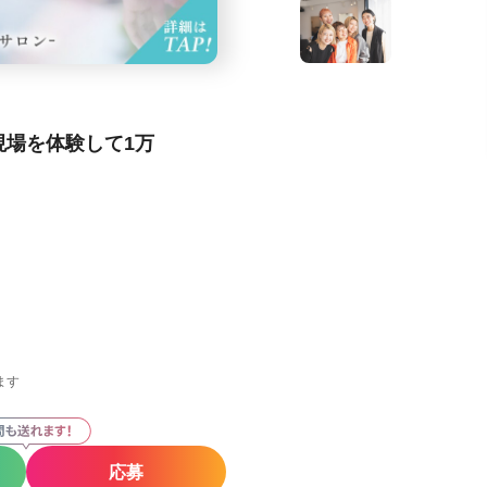
現場を体験して1万
ます
応募