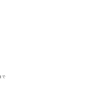
！
まで
。