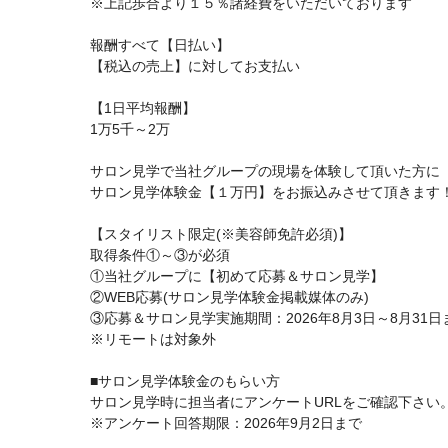
※上記歩合より１５％諸経費をいただいております
報酬すべて【日払い】
【税込の売上】に対してお支払い
【1日平均報酬】
1万5千～2万
サロン見学で当社グループの現場を体験して頂いた方に
サロン見学体験金【１万円】をお振込みさせて頂きます
【スタイリスト限定(※美容師免許必須)】
取得条件①～③が必須
①当社グループに【初めて応募＆サロン見学】
②WEB応募(サロン見学体験金掲載媒体のみ)
③応募＆サロン見学実施期間：2026年8月3日～8月31日
※リモートは対象外
■サロン見学体験金のもらい方
サロン見学時に担当者にアンケートURLをご確認下さい
※アンケート回答期限：2026年9月2日まで