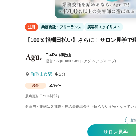
注目
業務委託・フリーランス
美容師スタイリスト
【100％報酬日払い】さらに！サロン見学で
EleRe 和歌山
運営：Agu. hair Group(アグ ヘア グループ)
和歌山市駅
車5分
55%〜
歩合
最終更新日:21時間前
※給与・報酬は各都道府県の最低賃金を下回らない金額となってい
サロン見学