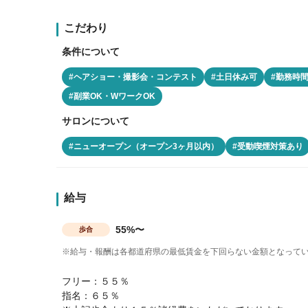
こだわり
条件について
#ヘアショー・撮影会・コンテスト
#土日休み可
#勤務時
#副業OK・WワークOK
サロンについて
#ニューオープン（オープン3ヶ月以内）
#受動喫煙対策あり
給与
55%〜
歩合
※給与・報酬は各都道府県の最低賃金を下回らない金額となって
フリー：５５％
指名：６５％