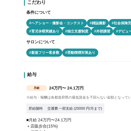
こだわり
条件について
#ヘアショー・撮影会・コンテスト
#雑誌撮影
#社会保険
#育児休暇実績あり
#独立支援制度
#外部講習
#デビュ
サロンについて
#新規フリー客多数
#受動喫煙対策あり
給与
24万円〜 24.1万円
月給
※給与・報酬は各都道府県の最低賃金を下回らない金額となって
昇給随時
交通費 一部支給 (20000 円/月まで)
■月給 24万円〜24.1万円
＋店販歩合(15%)