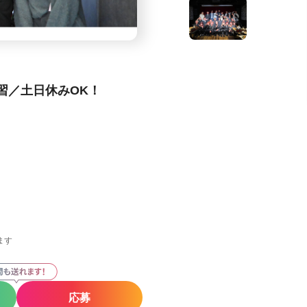
習／土日休みOK！
ます
応募