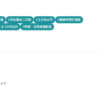
完備
#完全週休二日制
#土日休み可
#勤務時間応相談
ーまで2年以内
#幹部・店長候補歓迎
います