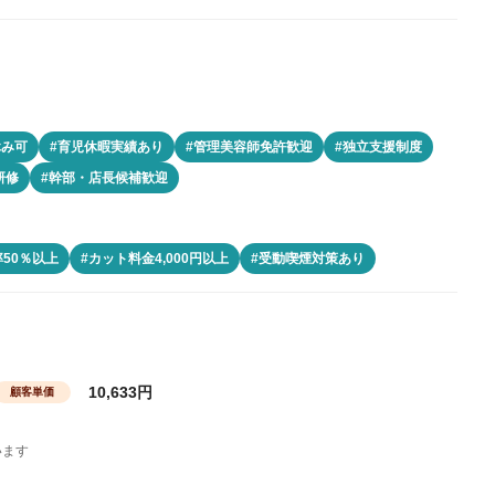
休み可
#育児休暇実績あり
#管理美容師免許歓迎
#独立支援制度
研修
#幹部・店長候補歓迎
50％以上
#カット料金4,000円以上
#受動喫煙対策あり
10,633円
顧客単価
います