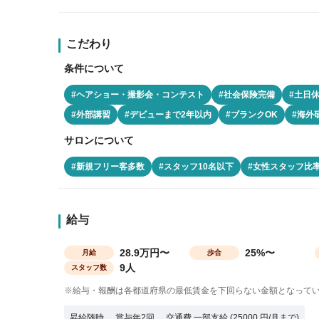
こだわり
条件について
#ヘアショー・撮影会・コンテスト
#社会保険完備
#土日
#外部講習
#デビューまで2年以内
#ブランクOK
#海外
サロンについて
#新規フリー客多数
#スタッフ10名以下
#女性スタッフ比率
給与
28.9万円〜
25%〜
月給
歩合
9人
スタッフ数
※給与・報酬は各都道府県の最低賃金を下回らない金額となって
昇給随時
賞与年2回
交通費 一部支給 (25000 円/月まで)