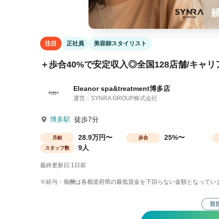
注目
正社員
美容師スタイリスト
＋歩合40%で安定収入◎全国128店舗/キャ
Eleanor spa&treatment博多店
運営：SYNRA GROUP株式会社
博多駅
徒歩7分
28.9万円〜
25%〜
月給
歩合
9人
スタッフ数
最終更新日:1日前
※給与・報酬は各都道府県の最低賃金を下回らない金額となってい