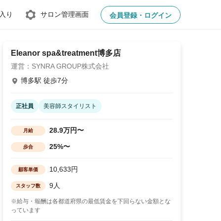
入り
サロン管理画面
会員登録・ログイン
Eleanor spa&treatment博多店
運営：SYNRA GROUP株式会社
博多駅 徒歩7分
正社員
美容師スタイリスト
28.9万円〜
月給
25%〜
歩合
10,633円
顧客単価
9人
スタッフ数
※給与・報酬は各都道府県の最低賃金を下回らない金額とな
っています