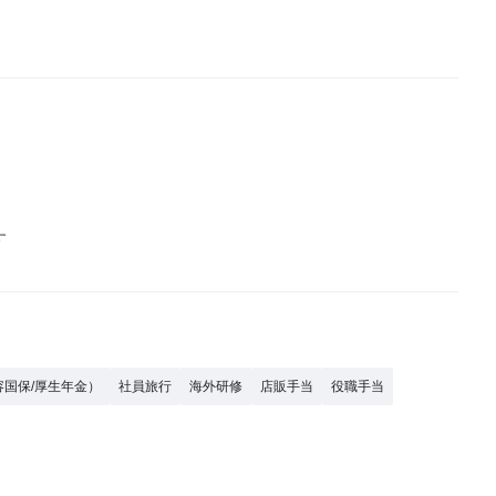
す
容国保/厚生年金）
社員旅行
海外研修
店販手当
役職手当