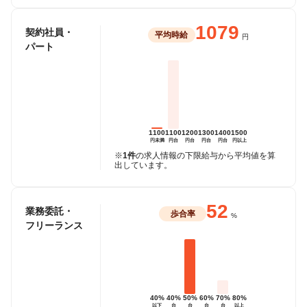
1079
契約社員・
平均時給
円
パート
1100
1100
1200
1300
1400
1500
円未満
円台
円台
円台
円台
円以上
※
1件
の求人情報の下限給与から平均値を算
出しています。
52
業務委託・
歩合率
%
フリーランス
40%
40%
50%
60%
70%
80%
以下
台
台
台
台
以上