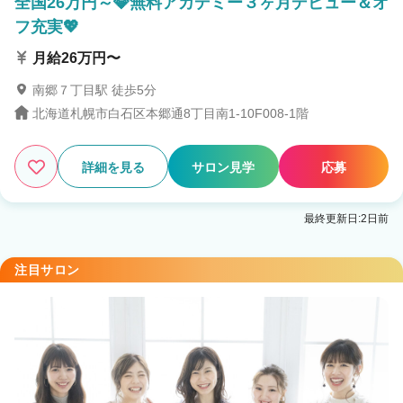
全国26万円～💎無料アカデミー３ヶ月デビュー＆オ
フ充実💖
月給26万円〜
南郷７丁目駅 徒歩5分
北海道札幌市白石区本郷通8丁目南1-10F008-1階
詳細を見る
サロン見学
応募
最終更新日:2日前
注目サロン