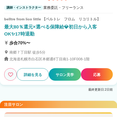
業務委託・フリーランス
講師・インストラクター
belltre from lico little 【ベルトレ フロム リコリトル】
最大80％還元×選べる保障給💎初日から入客
OK✨17時退勤
歩合70%〜
南郷７丁目駅 徒歩5分
北海道札幌市白石区本郷通8丁目南1-10F008-1階
詳細を見る
サロン見学
応募
最終更新日:2日前
注目サロン