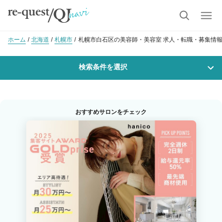
ホーム
北海道
札幌市
札幌市白石区の美容師・美容室 求人・転職・募集情
検索条件を選択
勤務地
おすすめサロンをチェック
沿線・駅を選択
市区町村を選択
札幌市白石区
職種・
技能ランク
美容師スタイリスト
美容師アシスタント