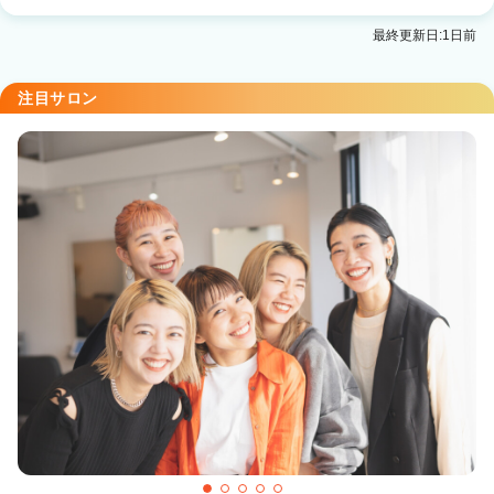
Agu hair eve南郷7丁目
最終更新日:1日前
南郷７丁目駅 徒歩1分
Agu hair tohri 南郷18丁目店
注目サロン
南郷１８丁目駅 徒歩1分
Agu hair gata 東札幌
東札幌駅 徒歩1分