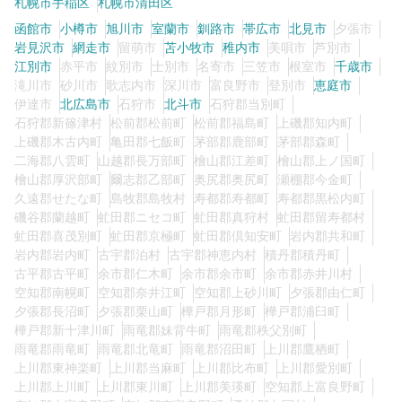
札幌市手稲区
札幌市清田区
函館市
小樽市
旭川市
室蘭市
釧路市
帯広市
北見市
夕張市
岩見沢市
網走市
留萌市
苫小牧市
稚内市
美唄市
芦別市
江別市
赤平市
紋別市
士別市
名寄市
三笠市
根室市
千歳市
滝川市
砂川市
歌志内市
深川市
富良野市
登別市
恵庭市
伊達市
北広島市
石狩市
北斗市
石狩郡当別町
石狩郡新篠津村
松前郡松前町
松前郡福島町
上磯郡知内町
上磯郡木古内町
亀田郡七飯町
茅部郡鹿部町
茅部郡森町
二海郡八雲町
山越郡長万部町
檜山郡江差町
檜山郡上ノ国町
檜山郡厚沢部町
爾志郡乙部町
奥尻郡奥尻町
瀬棚郡今金町
久遠郡せたな町
島牧郡島牧村
寿都郡寿都町
寿都郡黒松内町
磯谷郡蘭越町
虻田郡ニセコ町
虻田郡真狩村
虻田郡留寿都村
虻田郡喜茂別町
虻田郡京極町
虻田郡倶知安町
岩内郡共和町
岩内郡岩内町
古宇郡泊村
古宇郡神恵内村
積丹郡積丹町
古平郡古平町
余市郡仁木町
余市郡余市町
余市郡赤井川村
空知郡南幌町
空知郡奈井江町
空知郡上砂川町
夕張郡由仁町
夕張郡長沼町
夕張郡栗山町
樺戸郡月形町
樺戸郡浦臼町
樺戸郡新十津川町
雨竜郡妹背牛町
雨竜郡秩父別町
雨竜郡雨竜町
雨竜郡北竜町
雨竜郡沼田町
上川郡鷹栖町
上川郡東神楽町
上川郡当麻町
上川郡比布町
上川郡愛別町
上川郡上川町
上川郡東川町
上川郡美瑛町
空知郡上富良野町