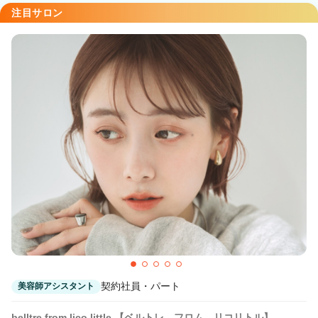
Agu hair tohri 南郷18丁目店
注目サロン
南郷１８丁目駅 徒歩1分
契約社員・パート
美容師アシスタント
belltre from lico little 【ベルトレ フロム リコリトル】