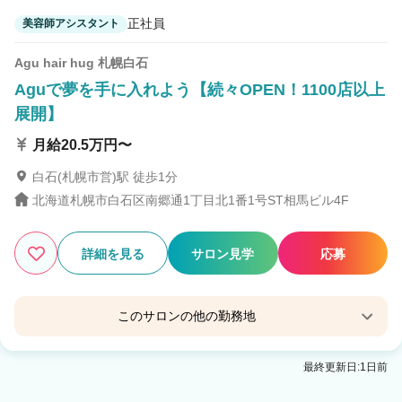
正社員
美容師アシスタント
Agu hair hug 札幌白石
Aguで夢を手に入れよう【続々OPEN！1100店以上
展開】
月給20.5万円〜
白石(札幌市営)駅 徒歩1分
北海道札幌市白石区南郷通1丁目北1番1号ST相馬ビル4F
詳細を見る
サロン見学
応募
このサロンの他の勤務地
Agu hair eve南郷7丁目
最終更新日:1日前
南郷７丁目駅 徒歩1分