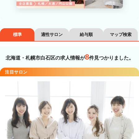
カラーリスト
フロント・レセプション
ヘアメイク・美容部員
アイリスト
標準
適性サロン
給与順
マップ検索
ネイリスト
エステティシャン
講師・インストラクター
営業・販売スタッフ・その他
8
北海道・札幌市白石区の求人情報が
件見つかりました。
雇用形態
注目サロン
正社員
契約社員・パート
業務委託・フリーランス
紹介・派遣
詳細条件
詳細条件を変更