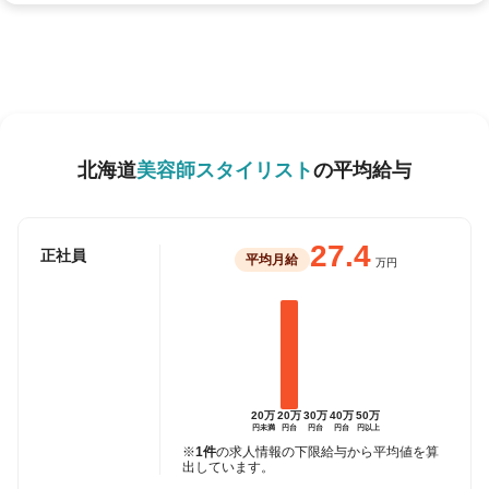
北海道
美容師スタイリスト
の平均給与
27.4
正社員
平均月給
万円
20万
20万
30万
40万
50万
円未満
円台
円台
円台
円以上
※
1件
の求人情報の下限給与から平均値を算
出しています。