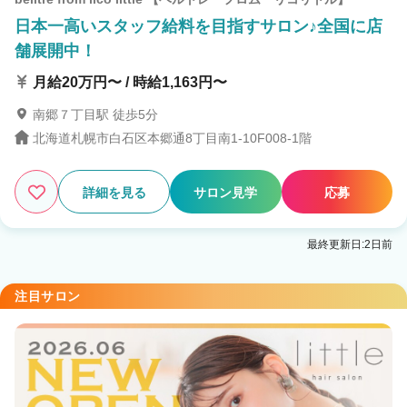
日本一高いスタッフ給料を目指すサロン♪全国に店
舗展開中！
月給20万円〜 / 時給1,163円〜
南郷７丁目駅 徒歩5分
北海道札幌市白石区本郷通8丁目南1-10F008-1階
詳細を見る
サロン見学
応募
最終更新日:2日前
注目サロン