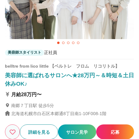
8
この条件の求人数
件
検索する
正社員
美容師スタイリスト
belltre from lico little 【ベルトレ フロム リコリトル】
美容師に選ばれるサロンへ★28万円～＆時短＆土日
休みOK♪
月給28万円〜
南郷７丁目駅 徒歩5分
北海道札幌市白石区本郷通8丁目南1-10F008-1階
詳細を見る
サロン見学
応募