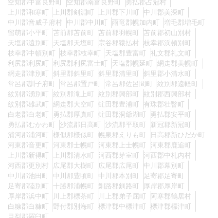
空知郡中富良野町
空知郡南富良野町
勇払郡占冠村
上川郡和寒町
上川郡剣淵町
上川郡下川町
中川郡美深町
中川郡音威子府村
中川郡中川町
雨竜郡幌加内町
増毛郡増毛町
留萌郡小平町
苫前郡苫前町
苫前郡羽幌町
苫前郡初山別村
天塩郡遠別町
天塩郡天塩町
宗谷郡猿払村
枝幸郡浜頓別町
枝幸郡中頓別町
枝幸郡枝幸町
天塩郡豊富町
礼文郡礼文町
利尻郡利尻町
利尻郡利尻富士町
天塩郡幌延町
網走郡美幌町
網走郡津別町
斜里郡斜里町
斜里郡清里町
斜里郡小清水町
常呂郡訓子府町
常呂郡置戸町
常呂郡佐呂間町
紋別郡遠軽町
紋別郡湧別町
紋別郡滝上町
紋別郡興部町
紋別郡西興部村
紋別郡雄武町
網走郡大空町
虻田郡豊浦町
有珠郡壮瞥町
白老郡白老町
勇払郡厚真町
虻田郡洞爺湖町
勇払郡安平町
勇払郡むかわ町
沙流郡日高町
沙流郡平取町
新冠郡新冠町
浦河郡浦河町
様似郡様似町
幌泉郡えりも町
日高郡新ひだか町
河東郡音更町
河東郡士幌町
河東郡上士幌町
河東郡鹿追町
上川郡新得町
上川郡清水町
河西郡芽室町
河西郡中札内村
河西郡更別村
広尾郡大樹町
広尾郡広尾町
中川郡幕別町
中川郡池田町
中川郡豊頃町
中川郡本別町
足寄郡足寄町
足寄郡陸別町
十勝郡浦幌町
釧路郡釧路町
厚岸郡厚岸町
厚岸郡浜中町
川上郡標茶町
川上郡弟子屈町
阿寒郡鶴居村
白糠郡白糠町
野付郡別海町
標津郡中標津町
標津郡標津町
目梨郡羅臼町