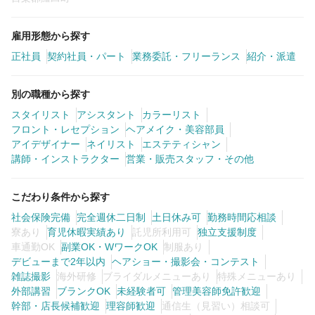
雇用形態から探す
正社員
契約社員・パート
業務委託・フリーランス
紹介・派遣
別の職種から探す
スタイリスト
アシスタント
カラーリスト
フロント・レセプション
ヘアメイク・美容部員
アイデザイナー
ネイリスト
エステティシャン
講師・インストラクター
営業・販売スタッフ・その他
こだわり条件から探す
社会保険完備
完全週休二日制
土日休み可
勤務時間応相談
寮あり
育児休暇実績あり
託児所利用可
独立支援制度
車通勤OK
副業OK・WワークOK
制服あり
デビューまで2年以内
ヘアショー・撮影会・コンテスト
雑誌撮影
海外研修
ブライダルメニューあり
特殊メニューあり
外部講習
ブランクOK
未経験者可
管理美容師免許歓迎
幹部・店長候補歓迎
理容師歓迎
通信生（見習い）相談可