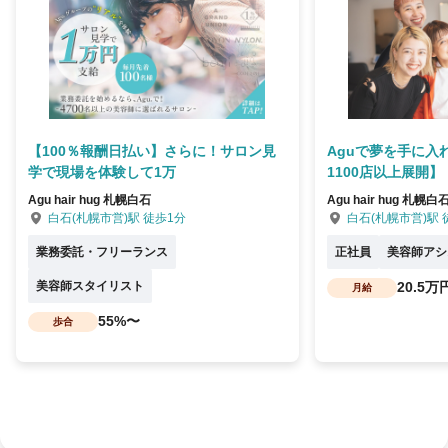
【100％報酬日払い】さらに！サロン見
Aguで夢を手に入
学で現場を体験して1万
1100店以上展開】
Agu hair hug 札幌白石
Agu hair hug 札幌白
白石(札幌市営)駅 徒歩1分
白石(札幌市営)駅 
業務委託・フリーランス
正社員
美容師アシ
美容師スタイリスト
20.5万
月給
55%〜
歩合