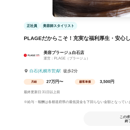
正社員
美容師スタイリスト
PLAGEだからこそ！充実な福利厚生・安心
美容プラージュ白石店
運営：PLAGE（プラージュ）
白石(札幌市営)駅
徒歩2分
27万円〜
3,500円
月給
顧客単価
最終更新日:31日以上前
※給与・報酬は各都道府県の最低賃金を下回らない金額となってい
この求
終