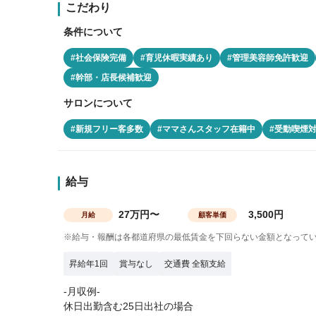
こだわり
条件について
#社会保険完備
#育児休暇実績あり
#管理美容師免許歓迎
#幹部・店長候補歓迎
サロンについて
#新規フリー客多数
#ママさんスタッフ在籍中
#受動喫煙
給与
27万円〜
3,500円
月給
顧客単価
※給与・報酬は各都道府県の最低賃金を下回らない金額となって
昇給年1回
賞与なし
交通費 全額支給
-月収例-
休日出勤含む25日出社の場合