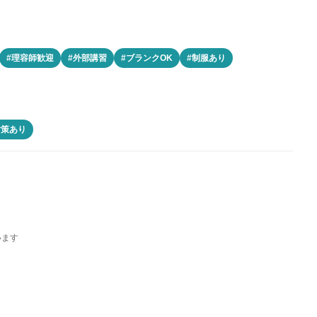
#理容師歓迎
#外部講習
#ブランクOK
#制服あり
対策あり
います