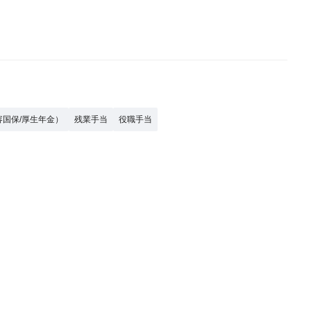
容国保/厚生年金）
残業手当
役職手当