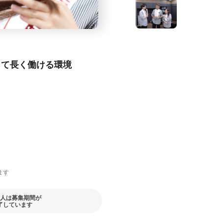
して長く働ける環境
ます
人は募集期間が
了しています