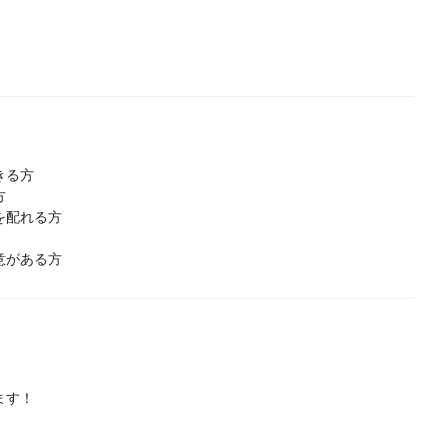
きる方
方
を配れる方
意がある方
ます！