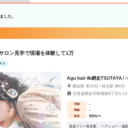
ました。
！サロン見学で現場を体験して1万
スト
Agu hair ilk網走TSUTAYA /
A
網走駅 車10分 / 桂台駅 車6分
北海道網走市駒場南8丁目1-13
-
月給
-
時給
55%〜
歩合
新規フリー客多数
ヘアショー・撮