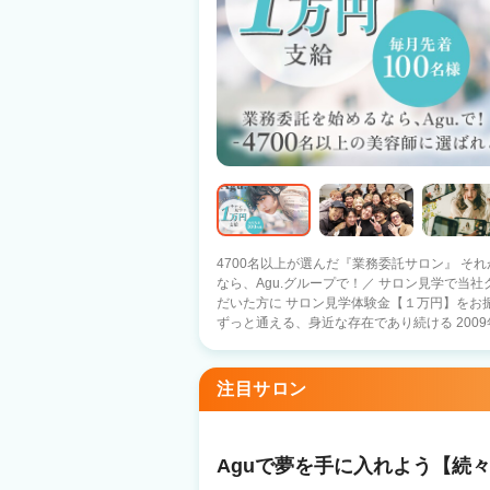
4700名以上が選んだ『業務委託サロン』 それがAgu.グル
なら、Agu.グループで！／ サロン見学で当
だいた方に サロン見学体験金【１万円】をお
ずっと通える、身近な存在であり続ける 2009
1100店舗以上展開中！ 日数や時間に縛られる働き方ではなく 『あなただけのオリジ
ナルのサロンワーク』をしませんか？ －子育て中のママ－ 好きな曜日に休んで、子ど
もの予定に合わせて早上がり 仕事と家庭のバランスを重視 －休日
注目サロン
好きな日に休んで、好きな時間に帰宅 10連休を取るスタッフ
ルのプロ選手×Agu. スタイリストとして働きながら、プ
への転職を考えているあなたへ】 Q.顧客がい
客は会社の本部が一括対応しているため、顧客
Aguで夢を手に入れよう【続々O
集客満足度94.4%！ Q.業務委託制度がよく分かっていないです… A.確定申告サポート