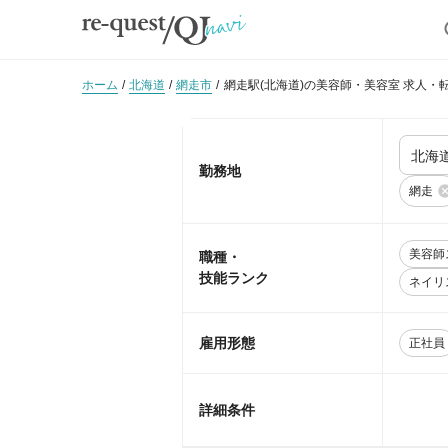
ホーム
北海道
網走市
網走駅(北海道)の美容師・美容室 求人・
勤務地
網走
美容師
職種・
技能ランク
ネイリ
雇用形態
正社員
詳細条件