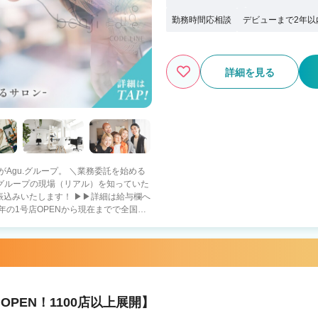
勤務時間応相談
デビューまで2年以
詳細を見る
ープ。 ＼業務委託を始める
社グループの現場（リアル）を知っていた
振込みいたします！ ▶▶詳細は給与欄へ
年の1号店OPENから現在までで全国
重視・趣味に没頭－
も －二刀流－ フットサ
ロとして活躍 【当社グループ
ないので、集客面で不安です… A.新規集
0でも問題なく入客できます スタッフ
PEN！1100店以上展開】