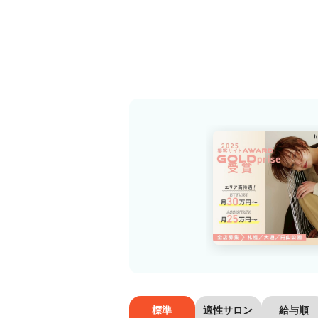
標準
適性サロン
給与順