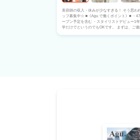
美容師の収入・休みが少なすぎる！ そう思わ
ッフ募集中☆ ■《Agu.で働くポイント》■ ・47都道府県に1100店舗以上展開中！ ※オ
ープン予定を含む ・スタイリストデビュー1年以内 ・
学だけでというのでもOKです。 まずは、ご連絡下さい。 現在、日
県）にAgu.は展開中です。 あなたの働きたい
い！がAgu.ならできます！！】 ●バリバリ派
元に帰って美容師として活躍したい！ ●家庭
間だけ働きたい♪ ・17時までは美容師、17時
しながらも夢を実現したい♪ ・17時退社で夕方から
イリストデビューした後は》■ ・歩合率55％～
Agu.では副業・WワークもOK!! ・フランチ
を使えます。 困った時には税理士サポートを受けられます！ ■《
託)は不安という方へ》■ 14年で1100店舗以上拡
客力(お客様からの信頼) ・働きやすさ(4700名
はあるからです。 Agu.は今までの実績があるのでご安心下
って頂けましたら、 ご応募下さい。