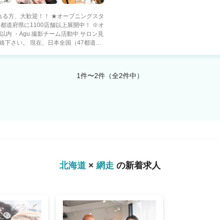
れる方、大歓迎！！ ★オープニングスタ
Agu.撮影チーム活動中 サロン見
本全国（47都道府
場所で、やりたい働き方を! 【○○した
 ・都会で美容師として活躍したい！ ・地
重視派 ・子供を保育園などに預けている
1件〜2件（全2件中）
から主婦・主夫♪ ●ゆったり派 ・美容師を
友達と遊びたい♪ などなど ■《スタ
65％ ・報酬は嬉しい【日払い】 ・
ャイズ制度 ・Agu.独自の確定申告システム
フリーランス(業務委
大をさせて頂いているのは ・新規集
以上の美容師さんからの信頼) がAgu.に
さい。 ご興味を少しでも持
北海道
×
網走
の新着求人