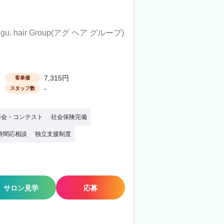
gu. hair Group(アグ ヘア グループ)
7,315円
客単価
-
スタッフ数
影会・コンテスト
社会保険完備
時間応相談
独立支援制度
サロン見学
応募