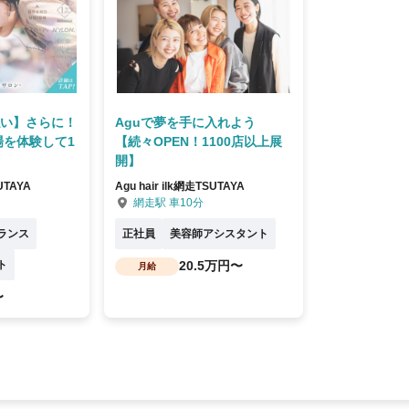
払い】さらに！
Aguで夢を手に入れよう
場を体験して1
【続々OPEN！1100店以上展
開】
SUTAYA
Agu hair ilk網走TSUTAYA
網走駅 車10分
ランス
正社員
美容師アシスタント
ト
20.5万円〜
月給
〜