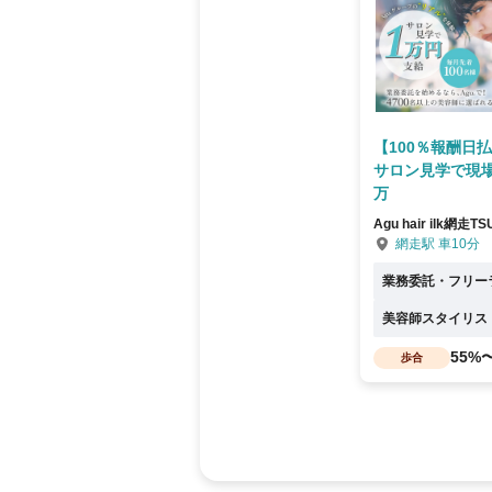
【100％報酬日
サロン見学で現
万
Agu hair ilk網走T
網走駅 車10分
業務委託・フリー
美容師スタイリス
55%
歩合