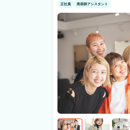
もあり、簡単・安全の独自システムを導入 何
正社員
美容師アシスタント
す Q.病気やトラブルなど何かあった時の収入面って…? A.スタイリストケア制度をご
用意 （出産・育児・病気での休業にともなう
件あり ☝だから安心！ 当社は2021年11月19日よりグロース市場へ上場 安心・安全の
上場企業サロン ※現時点で美容室経営企業での上場企
日払いで【税込の売上】に対してお支払いなど
『リアル』をぜひ知ってください！ あなたの
す。