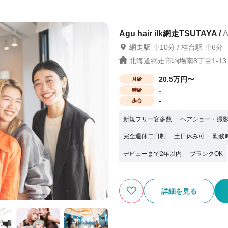
か困った時には税理士サポートもありま
保障や、結婚の応援金を支給）※一定条
Agu hair ilk網走TSUTAYA /
A
業は『6社』のみ 報酬はすべて
網走駅 車10分 / 桂台駅 車6分
 まずは、サロン見学で当社グループの
“第一歩”を当社グループは応援していま
北海道網走市駒場南8丁目1-13
20.5万円〜
月給
-
時給
-
歩合
新規フリー客多数
ヘアショー・撮
完全週休二日制
土日休み可
勤務
デビューまで2年以内
ブランクOK
詳細を見る