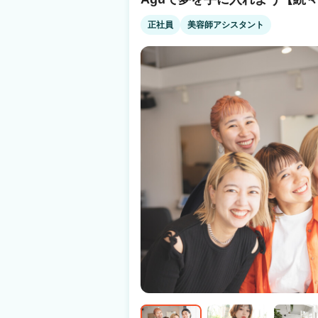
集客満足度94.4%！ Q.業務委託制度がよく分かっていないです… A.確定申告サポート
もあり、簡単・安全の独自システムを導入 何
正社員
美容師アシスタント
す Q.病気やトラブルなど何かあった時の収入面って…? A.スタイリストケア制度をご
用意 （出産・育児・病気での休業にともなう
件あり ☝だから安心！ 当社は2021年11月19日よりグロース市場へ上場 安心・安全の
上場企業サロン ※現時点で美容室経営企業での上場企
日払いで【税込の売上】に対してお支払いなど
『リアル』をぜひ知ってください！ あなたの
す。