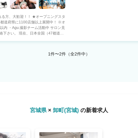
れる方、大歓迎！！ ★オープニングスタ
Agu.撮影チーム活動中 サロン見
本全国（47都道府
場所で、やりたい働き方を! 【○○した
 ・都会で美容師として活躍したい！ ・地
重視派 ・子供を保育園などに預けている
1件〜2件（全2件中）
から主婦・主夫♪ ●ゆったり派 ・美容師を
友達と遊びたい♪ などなど ■《スタ
65％ ・報酬は嬉しい【日払い】 ・
ャイズ制度 ・Agu.独自の確定申告システム
フリーランス(業務委
大をさせて頂いているのは ・新規集
以上の美容師さんからの信頼) がAgu.に
さい。 ご興味を少しでも持
宮城県
×
卸町(宮城)
の新着求人