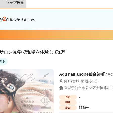
マップ検索
2
が
件見つかりました。
！サロン見学で現場を体験して1万
スト
Agu hair anone仙台卸町 /
Ag
卸町(宮城)駅 徒歩3分
宮城県仙台市若林区大和町4-5
-
月給
-
時給
55%〜
歩合