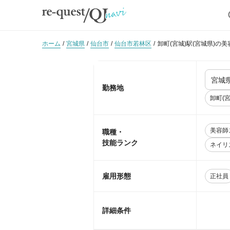
ホーム
宮城県
仙台市
仙台市若林区
卸町(宮城)駅(宮城県)の
勤務地
卸町(宮
美容師
職種・
技能ランク
ネイリ
雇用形態
正社員
詳細条件