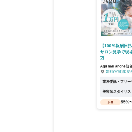
【100％報酬日
サロン見学で現
万
Agu hair anone
卸町(宮城)駅 徒
業務委託・フリー
美容師スタイリス
55%
歩合