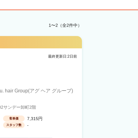
1〜2（全2件中）
最終更新日:2日前
u. hair Group(アグ ヘア グループ)
02サンデー卸町2階
7,315円
客単価
-
スタッフ数