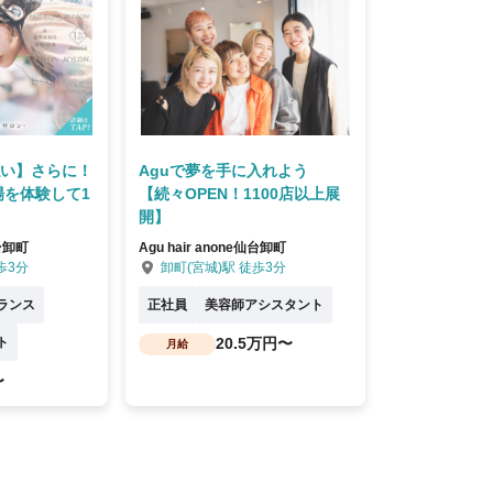
払い】さらに！
Aguで夢を手に入れよう
場を体験して1
【続々OPEN！1100店以上展
開】
仙台卸町
Agu hair anone仙台卸町
歩3分
卸町(宮城)駅 徒歩3分
ランス
正社員
美容師アシスタント
ト
20.5万円〜
月給
〜