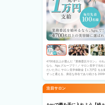
4700名以上が選んだ『業務委託サロン』 それがAgu.グル
なら、Agu.グループで！／ サロン見学で当
だいた方に サロン見学体験金【１万円】をお
ずっと通える、身近な存在であり続ける 2009
1100店舗以上展開中！ 日数や時間に縛られる働き方ではなく 『あなただけのオリジ
ナルのサロンワーク』をしませんか？ －子育て中のママ－ 好きな曜日に休んで、子ど
もの予定に合わせて早上がり 仕事と家庭のバランスを重視 －休日
注目サロン
好きな日に休んで、好きな時間に帰宅 10連休を取るスタッフ
ルのプロ選手×Agu. スタイリストとして働きながら、プ
への転職を考えているあなたへ】 Q.顧客がい
客は会社の本部が一括対応しているため、顧客
Aguで夢を手に入れよう【続々O