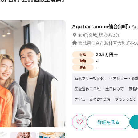
か困った時には税理士サポートもありま
保障や、結婚の応援金を支給）※一定条
Agu hair anone仙台卸町 /
Ag
業は『6社』のみ 報酬はすべて
卸町(宮城)駅 徒歩3分
 まずは、サロン見学で当社グループの
“第一歩”を当社グループは応援していま
宮城県仙台市若林区大和町4-5
20.5万円〜
月給
-
時給
-
歩合
新規フリー客多数
ヘアショー・撮
完全週休二日制
土日休み可
勤務
デビューまで2年以内
ブランクOK
詳細を見る