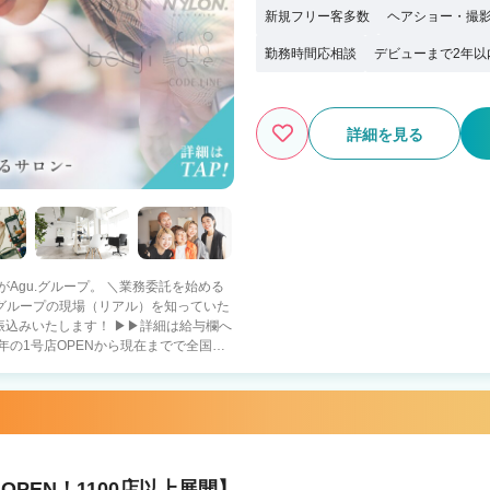
新規フリー客多数
ヘアショー・撮
勤務時間応相談
デビューまで2年以
詳細を見る
ープ。 ＼業務委託を始める
社グループの現場（リアル）を知っていた
振込みいたします！ ▶▶詳細は給与欄へ
年の1号店OPENから現在までで全国
重視・趣味に没頭－
も －二刀流－ フットサ
ロとして活躍 【当社グループ
ないので、集客面で不安です… A.新規集
0でも問題なく入客できます スタッフ
PEN！1100店以上展開】