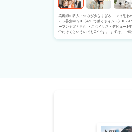
美容師の収入・休みが少なすぎる！ そう思わ
ッフ募集中☆ ■《Agu.で働くポイント》■ ・47都道府県に1100店舗以上展開中！ ※オ
ープン予定を含む ・スタイリストデビュー1年以内 ・
学だけでというのでもOKです。 まずは、ご連絡下さい。 現在、日
県）にAgu.は展開中です。 あなたの働きたい
い！がAgu.ならできます！！】 ●バリバリ派
元に帰って美容師として活躍したい！ ●家庭
間だけ働きたい♪ ・17時までは美容師、17時
しながらも夢を実現したい♪ ・17時退社で夕方から
イリストデビューした後は》■ ・歩合率55％～
Agu.では副業・WワークもOK!! ・フランチ
を使えます。 困った時には税理士サポートを受けられます！ ■《
託)は不安という方へ》■ 14年で1100店舗以上拡
客力(お客様からの信頼) ・働きやすさ(4700名
はあるからです。 Agu.は今までの実績があるのでご安心下
って頂けましたら、 ご応募下さい。