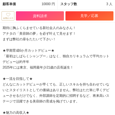
顧客単価
10000 円
スタッフ数
3 人
見学／応募
資料請求
期待に胸ふくらませている新社会人のみなさん！
アナタの「美容師の夢」を必ず叶えて見せます！
まずは弊社の扉をたたいて下さい！
★早期育成6か月カットデビュー★
「最初はしばらくシャンプー」はなく、独自カリキュラムで平均カット
デビューは約半年
2025年には東京、福岡最年少21歳の店長誕生！
★一流を目指して★
どんなにカットデビューが早くても、正しいスキルを持ち合わせていな
いとスタイリストとしての価値はありません。弊社はただ単に早くデビ
ューさせるだけでなく、外部講師を定期的に招聘するなど、将来高いス
テージで活躍できる美容師の育成を掲げています。
★魅力の高収入★