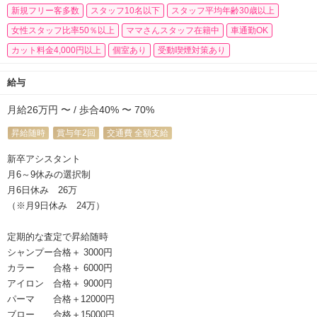
新規フリー客多数
スタッフ10名以下
スタッフ平均年齢30歳以上
女性スタッフ比率50％以上
ママさんスタッフ在籍中
車通勤OK
カット料金4,000円以上
個室あり
受動喫煙対策あり
給与
月給26万円 〜 / 歩合40% 〜 70%
昇給随時
賞与年2回
交通費 全額支給
新卒アシスタント
月6～9休みの選択制
月6日休み 26万
（※月9日休み 24万）
定期的な査定で昇給随時
シャンプー合格＋ 3000円
カラー 合格＋ 6000円
アイロン 合格＋ 9000円
パーマ 合格＋12000円
ブロー 合格＋15000円