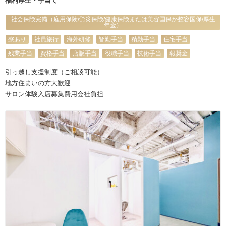
福利厚生・手当て
社会保険完備（雇用保険/労災保険/健康保険または美容国保か整容国保/厚生
年金）
寮あり
社員旅行
海外研修
皆勤手当
精勤手当
住宅手当
残業手当
資格手当
店販手当
役職手当
技術手当
報奨金
引っ越し支援制度（ご相談可能）
地方住まいの方大歓迎
サロン体験入店募集費用会社負担