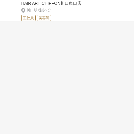
HAIR ART CHIFFON川口東口店
川口駅 徒歩9分
正社員
美容師
月給 25万円 〜
資料請求
見学／応募
歩合 35％ 〜
関連リンク
埼玉県の美容師・美容室の求人情報
越谷レイクタウン駅の美容師・美容室の求人情報
新越谷駅の美容師・美容室の求人情報
南越谷駅の美容師・美容室の求人情報
初めての方へ
美容院経営者の方へ
サイトマップ
利用規約
個人情報保護方針
よくある質問