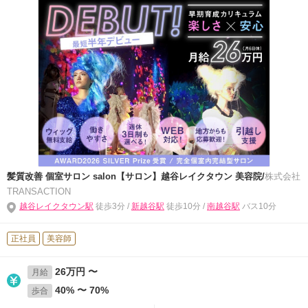
髪質改善 個室サロン salon【サロン】越谷レイクタウン 美容院/
株式会社
TRANSACTION
越谷レイクタウン駅
徒歩3分 /
新越谷駅
徒歩10分 /
南越谷駅
バス10分
正社員
美容師
26万円 〜
月給
40% 〜 70%
歩合