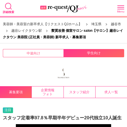
Menu
詳細検索
美容師・美容室の新卒求人【リクエストQJホーム】
埼玉県
越谷市
越谷レイクタウン駅
髪質改善 個室サロン salon【サロン】越谷レイ
クタウン 美容院 (正社員・美容師) 新卒求人・募集要項
学生向け
中途向け
企業情報
募集要項
スタッフ紹介
求人一覧
フォト
注目
スタッフ定着率97.8％早期半年デビュー20代独立10人誕生