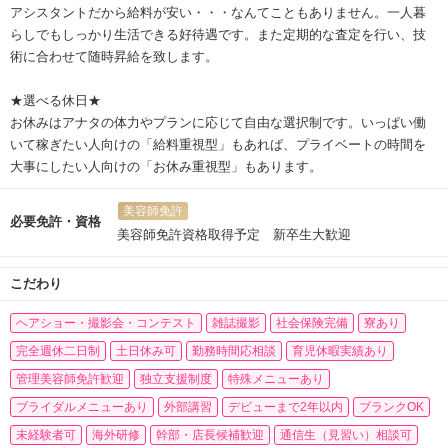
アシスタントだから給料が安い・・・なんてこともありません。一人暮
らしでもしっかり生活できる好待遇です。また定期的な査定を行い、技
術に合わせて随時昇給を致します。
★選べる休日★
お休みはアナタの体力やプランに応じて自由な選択制です。いっぱい働
いて稼ぎたい人向けの「給料重視型」もあれば、プライベートの時間を
大事にしたい人向けの「お休み重視型」もあります。
美容師免許
必要免許・資格
美容師免許資格取得予定 新卒生大歓迎
こだわり
ヘアショー・撮影会・コンテスト
雑誌撮影
社会保険完備
寮あり
完全週休二日制
土日休み可
勤務時間応相談
育児休暇実績あり
管理美容師免許歓迎
独立支援制度
特殊メニューあり
ブライダルメニューあり
外部講習
デビューまで2年以内
ブランクOK
未経験者可
海外研修
幹部・店長候補歓迎
通信生（見習い）相談可