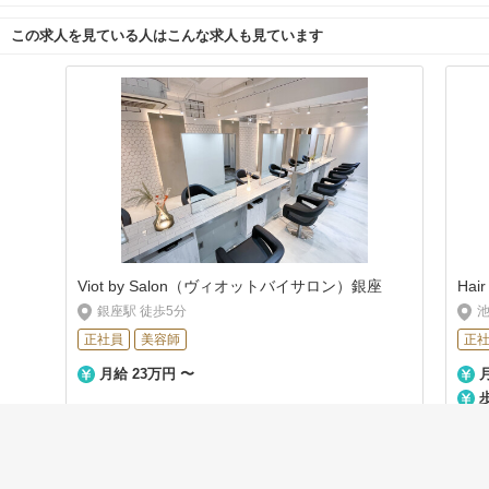
この求人を見ている人はこんな求人も見ています
Viot by Salon（ヴィオットバイサロン）銀座
Hair
銀座駅 徒歩5分
池
正社員
美容師
正
月給 23万円 〜
資料請求
見学／応募