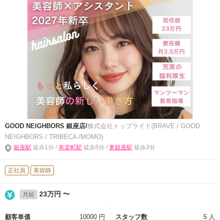
GOOD NEIGHBORS 銀座店/
株式会社トップライド(BRAVE / GOOD
NEIGHBORS / TRIBECA /MOMO)
銀座駅
徒歩1分 /
有楽町駅
徒歩5分 /
東銀座駅
徒歩3分
正社員
美容師
23万円 〜
月給
顧客単価
10000 円
スタッフ数
5 人