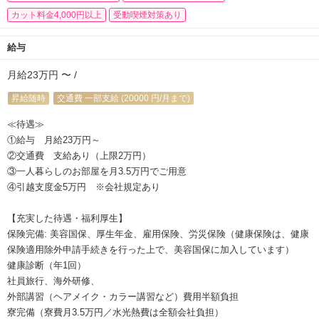
カット料金4,000円以上
受動喫煙対策あり
給与
月給23万円 〜 /
昇給随時
交通費 一部支給 (20000 円/月まで)
≪待遇≫
①給与 月給23万円～
②交通費 支給あり（上限2万円）
③一人暮らしのお部屋を月3.5万円でご用意
④引越支度金5万円 ※会社規定あり
【充実した待遇・福利厚生】
保険完備: 美容国保、厚生年金、雇用保険、労災保険（健康保険は、健康
保険適用除外申請手続きを行った上で、美容国保に加入しています）
健康診断（年1回）
社員旅行、海外研修、
外部講習（ヘアメイク・カラー講習など）費用半額負担
寮完備（寮費月3.5万円／水光熱費は全額会社負担）