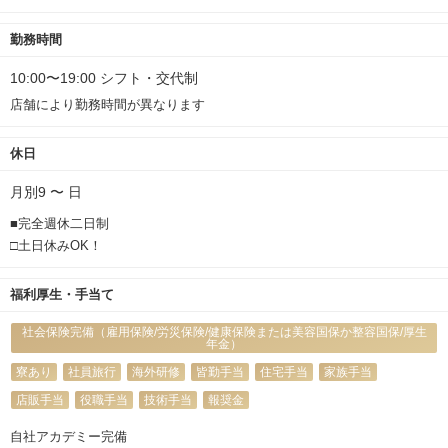
勤務時間
10:00〜19:00 シフト・交代制
店舗により勤務時間が異なります
休日
月別9 〜 日
■完全週休二日制
□土日休みOK！
福利厚生・手当て
社会保険完備（雇用保険/労災保険/健康保険または美容国保か整容国保/厚生
年金）
寮あり
社員旅行
海外研修
皆勤手当
住宅手当
家族手当
店販手当
役職手当
技術手当
報奨金
自社アカデミー完備