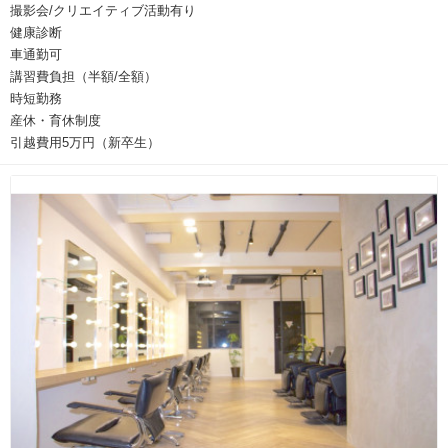
撮影会/クリエイティブ活動有り
健康診断
車通勤可
講習費負担（半額/全額）
時短勤務
産休・育休制度
引越費用5万円（新卒生）