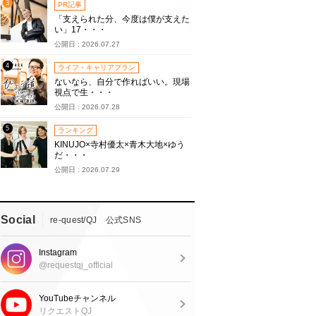
3
PR記事
「支えられた分、今度は僕が支えた
い」17・・・
公開日 : 2026.07.27
4
ライフ・キャリアプラン
ないなら、自分で作ればいい。現場
視点で生・・・
公開日 : 2026.07.28
5
ランキング
KINUJO×寺村優太×青木大地×ゆう
だ・・・
公開日 : 2026.07.29
Social
re-quest/QJ 公式SNS
Instagram
@requestqj_official
YouTubeチャンネル
リクエストQJ