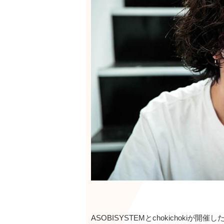
ASOBISYSTEMとchokichok