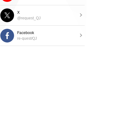
X
@request_QJ
Facebook
re-quest/QJ