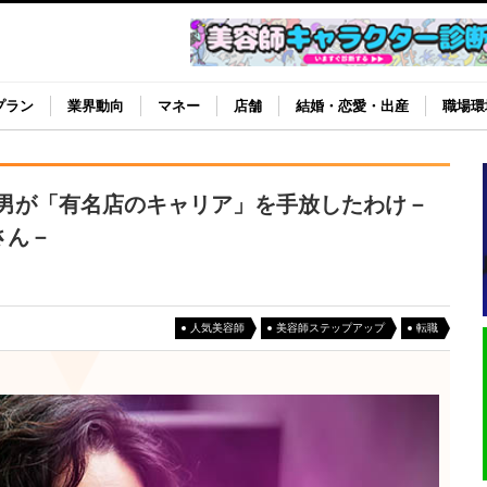
プラン
業界動向
マネー
店舗
結婚・恋愛・出産
職場環
男が「有名店のキャリア」を手放したわけ－
郎さん－
人気美容師
美容師ステップアップ
転職