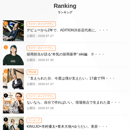
Ranking
ランキング
1
ライフ・キャリアプラン
デビューから2年で、ADITION渋谷店代表に。・・・
公開日 : 2026.07.27
2
ライフ・キャリアプラン
採用担当が語る“本気の採用基準” siki編 テ・・・
公開日 : 2026.07.30
3
PR記事
「支えられた分、今度は僕が支えたい」17歳でTR・・・
公開日 : 2026.07.27
4
ライフ・キャリアプラン
ないなら、自分で作ればいい。現場視点で生まれた道・・・
公開日 : 2026.07.28
5
ランキング
KINUJO×寺村優太×青木大地×ゆうだい。美容・・・