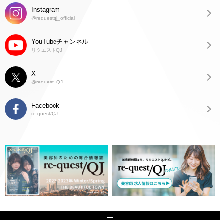
Instagram
@requestqj_official
YouTubeチャンネル
リクエストQJ
X
@request_QJ
Facebook
re-quest/QJ