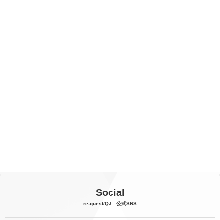
Social
re-quest/QJ 公式SNS