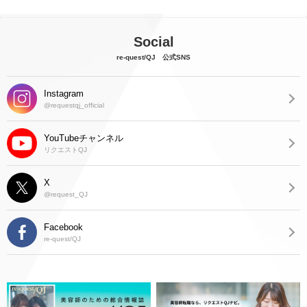
Social
re-quest/QJ 公式SNS
Instagram
@requestqj_official
YouTubeチャンネル
リクエストQJ
X
@request_QJ
Facebook
re-quest/QJ