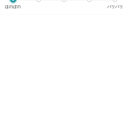
ほのぼの
バリバリ
セイファート編集部 担当者コメント
サロン見学
応募
20代・30代女性に支持される
女性スタッフ70％以上の人気サロン♪
little【リトル】なら
きっとあなたの希望が叶います！
✅高いスタッフ給与
✅プライベートが充実できる
「日本一」働きやすい
美容師に選ばれるサロンで活躍しませんか♪
🌟人気の【半個室】続々OPEN
🌟選べる保障給があるから転職後の報酬も安心
この求人の会社PR情報を見る