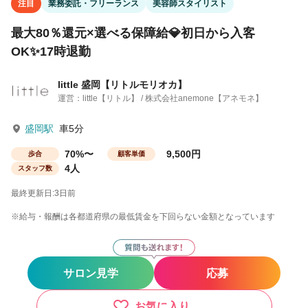
注目
業務委託・フリーランス
美容師スタイリスト
最大80％還元×選べる保障給💎初日から入客
OK✨17時退勤
little 盛岡【リトルモリオカ】
運営：little【リトル】 / 株式会社anemone【アネモネ】
盛岡駅
車5分
70%〜
9,500円
歩合
顧客単価
4人
スタッフ数
最終更新日:3日前
※給与・報酬は各都道府県の最低賃金を下回らない金額となっています
サロン見学
応募
お気に入り