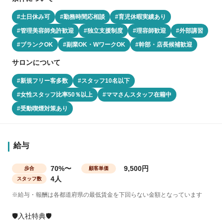
#土日休み可
#勤務時間応相談
#育児休暇実績あり
#管理美容師免許歓迎
#独立支援制度
#理容師歓迎
#外部講習
#ブランクOK
#副業OK・WワークOK
#幹部・店長候補歓迎
サロンについて
#新規フリー客多数
#スタッフ10名以下
#女性スタッフ比率50％以上
#ママさんスタッフ在籍中
#受動喫煙対策あり
給与
70%〜
9,500円
歩合
顧客単価
4人
スタッフ数
※給与・報酬は各都道府県の最低賃金を下回らない金額となっています
🛡️入社特典🛡️