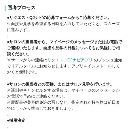
➡️あなたの働き方に合わせて、最適な条件を選べる安心サポー
選考プロセス
ト✨
●リクエストQJナビの応募フォームからご応募ください。
※面接や見学を希望する日時を入力していただくと、スムーズ
🍀安心の報酬保証🍀
に進みます。
フリー：40％バック
↓
指名 ：50％バック
●サロンの担当者から、マイページのメッセージまたはお電話で
面貸 ：60％バック
ご連絡いたします。面接や見学の日程についてもお気軽にご相
総売上100万（税込）超えると報酬5％UP
談ください。
100万超えるスタッフ多数在籍！！
※サロンからの連絡は
リクエストQJナビアプリ
のプッシュ通知
でリアルタイムにお知らせします。アプリをインストールして
🌷littleの特徴🌷
おくと便利です。
・インボイス費用は2%会社が負担
↓
・売上に応じてしっかりスタッフに還元
●サロンの担当者との面接、またはサロン見学を行います。
・シェアサロンは場所代０円＆80％バック
※遅刻やキャンセルをする場合は、マイページのメッセージか
・店舗の目標売上達成でボーナスまたは社員旅行制度アリ（韓
お電話で早めにご連絡ください。
国予定）
※履歴書や美容師免許の写しなど、指定された持ち物は前日ま
でにしっかり準備しておきましょう。
💠お休み
↓
【自由出勤】です♪
●採用決定
・月６日 👉 しっかり収入を得たい方
↓
・月10日 👉 プライベートとのバランスを重視している方