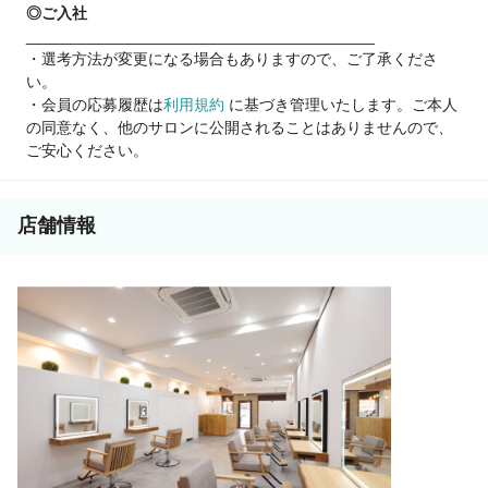
◎ご入社
・月15日 👉 自分らしいペースで安定して働きたい方
________________________________________
➡️人生をより豊かにできる環境を整えております🤝
・選考方法が変更になる場合もありますので、ご了承くださ
い。
🔄️正社員 ⇔ 業務委託 切り替えOK
・会員の応募履歴は
利用規約
に基づき管理いたします。ご本人
✔️まずは正社員で安定
の同意なく、他のサロンに公開されることはありませんので、
✔️慣れたら業務委託に挑戦
ご安心ください。
➡️ライフステージが変わっても続けられます
📩【オンラインでもOK】【履歴書不要】
まずは見学・ご相談だけでもOK！
店舗情報
お気軽にご応募ください✨
無理なく、でもちゃんと稼げる。
そんな働き方を探している方へ。
little【リトル】で新しいスタートを始めてみませんか？✨