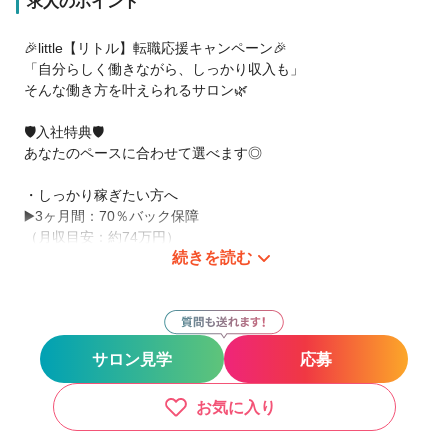
求人のポイント
🎉little【リトル】転職応援キャンペーン🎉
「自分らしく働きながら、しっかり収入も」
そんな働き方を叶えられるサロン🌿
🛡️入社特典🛡️
あなたのペースに合わせて選べます◎
・しっかり稼ぎたい方へ
▶️3ヶ月間：70％バック保障
（月収目安：約74万円）
続きを読む
・無理なく安定したい方へ
▶️6ヶ月間：50％バック保障
（月収目安：約53万円）
サロン見学
応募
🛡️入社特典🛡️
・５０万円の保障給 （月22日出勤）
・４０万円の保障給 （月18日出勤）
お気に入り
・３０万円の保障給 （短時間・20日出勤）