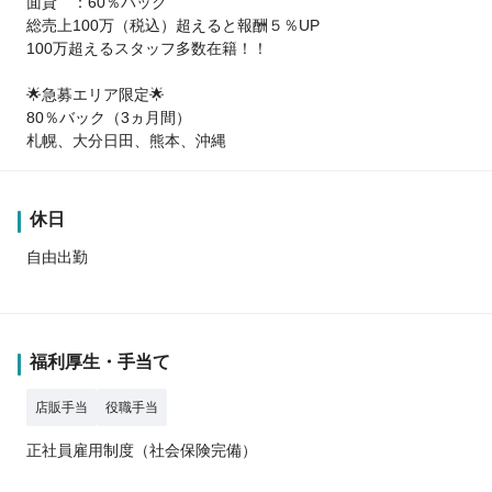
面貸 ：60％バック
総売上100万（税込）超えると報酬５％UP
100万超えるスタッフ多数在籍！！
🌟急募エリア限定🌟
80％バック（3ヵ月間）
札幌、大分日田、熊本、沖縄
休日
自由出勤
福利厚生・手当て
店販手当
役職手当
正社員雇用制度（社会保険完備）