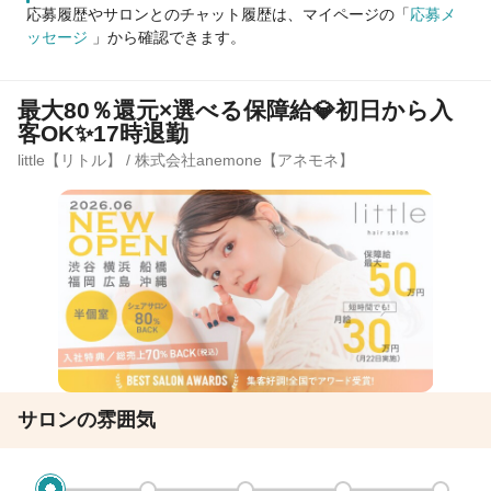
応募履歴やサロンとのチャット履歴は、マイページの「
応募メ
ッセージ
」から確認できます。
最大80％還元×選べる保障給💎初日から入
客OK✨17時退勤
little【リトル】 / 株式会社anemone【アネモネ】
サロンの雰囲気