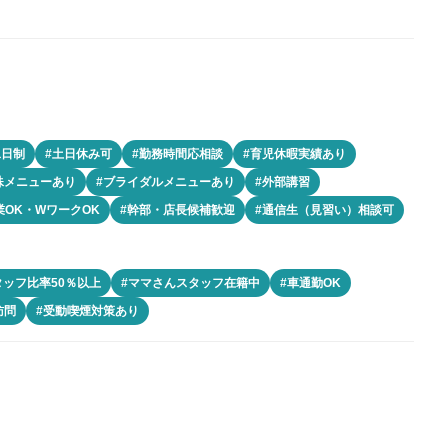
二日制
#土日休み可
#勤務時間応相談
#育児休暇実績あり
殊メニューあり
#ブライダルメニューあり
#外部講習
業OK・WワークOK
#幹部・店長候補歓迎
#通信生（見習い）相談可
タッフ比率50％以上
#ママさんスタッフ在籍中
#車通勤OK
訪問
#受動喫煙対策あり