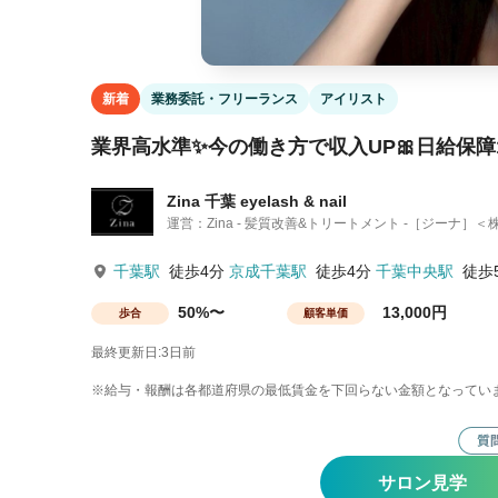
新着
業務委託・フリーランス
アイリスト
業界高水準✨今の働き方で収入UP🎀日給保障1
Zina 千葉 eyelash & nail
運営：Zina - 髪質改善&トリートメント -［ジーナ］＜株
千葉駅
徒歩4分
京成千葉駅
徒歩4分
千葉中央駅
徒歩
50%〜
13,000円
歩合
顧客単価
最終更新日:3日前
※給与・報酬は各都道府県の最低賃金を下回らない金額となってい
サロン見学