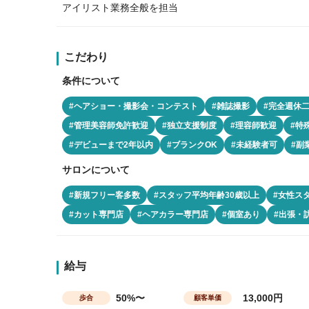
アイリスト業務全般を担当
こだわり
条件について
#ヘアショー・撮影会・コンテスト
#雑誌撮影
#完全週休
#管理美容師免許歓迎
#独立支援制度
#理容師歓迎
#特
#デビューまで2年以内
#ブランクOK
#未経験者可
#副
サロンについて
#新規フリー客多数
#スタッフ平均年齢30歳以上
#女性ス
#カット専門店
#ヘアカラー専門店
#個室あり
#出張・
給与
50%〜
13,000円
歩合
顧客単価