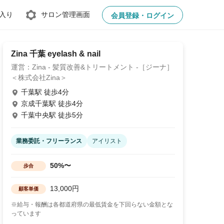
入り
サロン管理画面
会員登録・ログイン
Zina 千葉 eyelash & nail
運営：Zina - 髪質改善&トリートメント -［ジーナ］
＜株式会社Zina＞
千葉駅 徒歩4分
京成千葉駅 徒歩4分
千葉中央駅 徒歩5分
業務委託・フリーランス
アイリスト
50%〜
歩合
13,000円
顧客単価
※給与・報酬は各都道府県の最低賃金を下回らない金額とな
っています