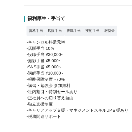
福利厚生・手当て
資格手当
店販手当
役職手当
技術手当
報奨金
◦キャンセル料還元🆕
◦店販手当 10％
◦役職手当 ¥30,000~
◦撮影手当 ¥5,000~
◦SNS手当 ¥5,000~
◦講師手当 ¥10,000~
◦報酬保障制度 ~70%
◦講習・勉強会 参加無料
◦社内割引・特別セールあり
◦正社員への切り替え自由
◦独立支援制度
◦キャリアアップ支援・マネジメントスキルUP支援あり
◦税務関連サポート