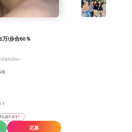
万/歩合60％
式会社Zina＞
5分
ます
応募