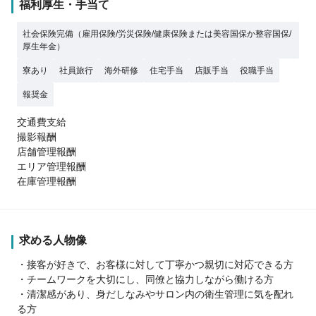
福利厚生・手当て
社会保険完備（雇用保険/労災保険/健康保険または美容国保か整容国保/
厚生年金）
寮あり
社員旅行
海外研修
住宅手当
店販手当
役職手当
報奨金
交通費支給
撮影報酬
店舗管理報酬
エリア管理報酬
在庫管理報酬
求める人物像
・接客が好きで、お客様に対して丁寧かつ親切に対応できる方
・チームワークを大切にし、同僚と協力しながら働ける方
・清潔感があり、身だしなみやサロン内の衛生管理に気を配れ
る方