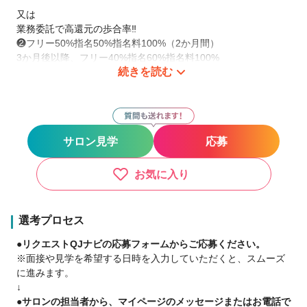
又は
業務委託で高還元の歩合率‼️
❷フリー50%指名50%指名料100%（2か月間）
3か月後以降、フリー40%指名60%指名料100%
続きを読む
勤務時間も自分で決めれるので、時短勤務や長時間の勤務も時
間に合わせてプライベートの充実も可能です。
サロン見学
応募
正社員では社保完備、育休手当など、どんな方でも安心して長
く働くための福利厚生が充実★
子育て美容師も多数在籍！時給1100円（地域により異なる）
お気に入り
あなたのライフスタイルに合った働き方を実現☆
選考プロセス
【国内外50店舗展開】するfreedom
●リクエストQJナビの応募フォームからご応募ください。
2023年も各地に続々出店中‼️
※面接や見学を希望する日時を入力していただくと、スムーズ
に進みます。
一人一人に合わせて柔軟な働き方も相談可能です。
↓
何か質問や相談があればお気軽にご相談ください★
●サロンの担当者から、マイページのメッセージまたはお電話で