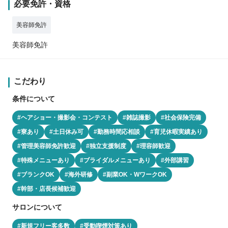
必要免許・資格
美容師免許
美容師免許
こだわり
条件について
#ヘアショー・撮影会・コンテスト
#雑誌撮影
#社会保険完備
#寮あり
#土日休み可
#勤務時間応相談
#育児休暇実績あり
#管理美容師免許歓迎
#独立支援制度
#理容師歓迎
#特殊メニューあり
#ブライダルメニューあり
#外部講習
#ブランクOK
#海外研修
#副業OK・WワークOK
#幹部・店長候補歓迎
サロンについて
#新規フリー客多数
#受動喫煙対策あり