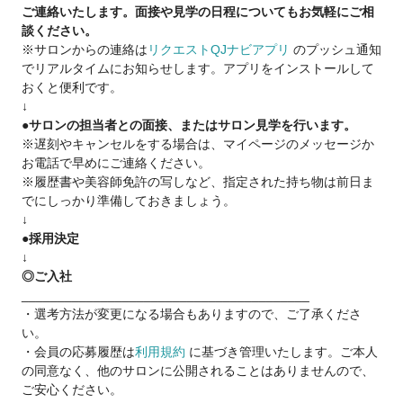
ご連絡いたします。面接や見学の日程についてもお気軽にご相
LINE :@373gegnw
談ください。
メール:freedomjapantw.2017@gmail.com
※サロンからの連絡は
リクエストQJナビアプリ
のプッシュ通知
でリアルタイムにお知らせします。アプリをインストールして
おくと便利です。
↓
●サロンの担当者との面接、またはサロン見学を行います。
※遅刻やキャンセルをする場合は、マイページのメッセージか
お電話で早めにご連絡ください。
※履歴書や美容師免許の写しなど、指定された持ち物は前日ま
でにしっかり準備しておきましょう。
↓
●採用決定
↓
◎ご入社
________________________________________
・選考方法が変更になる場合もありますので、ご了承くださ
い。
・会員の応募履歴は
利用規約
に基づき管理いたします。ご本人
の同意なく、他のサロンに公開されることはありませんので、
ご安心ください。