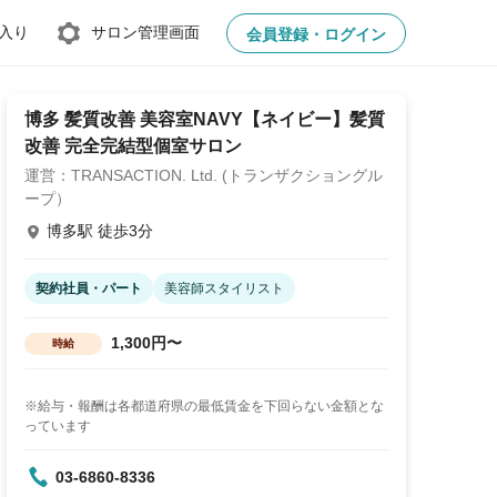
入り
サロン管理画面
会員登録・ログイン
博多 髪質改善 美容室NAVY【ネイビー】髪質
改善 完全完結型個室サロン
運営：TRANSACTION. Ltd. (トランザクショングル
ープ）
博多駅 徒歩3分
契約社員・パート
美容師スタイリスト
1,300円〜
時給
※給与・報酬は各都道府県の最低賃金を下回らない金額とな
っています
03-6860-8336