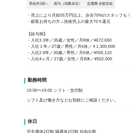
昇給年3回～
賞与（回数未定）
交通費 全額支給
・売上により月給55万円以上、歩合70%のスタッフも！
・顧客お持ちの方→技術売上の最大70％還元
【給与例】
・入社3.3年／35歳／女性／月8休／¥672,650
・入社１年／27歳／男性／月6休／￥1,300,000
・入社2.9年／30歳／男性／月6休／¥555,110
・入社4ヶ月／27歳／女性／月8休／¥502,000
勤務時間
10:00〜19:00 シフト・交代制
シフト及び働き方などお気軽にご相談ください。
休日
完全週休2日制 隔週休2日制 自由出勤