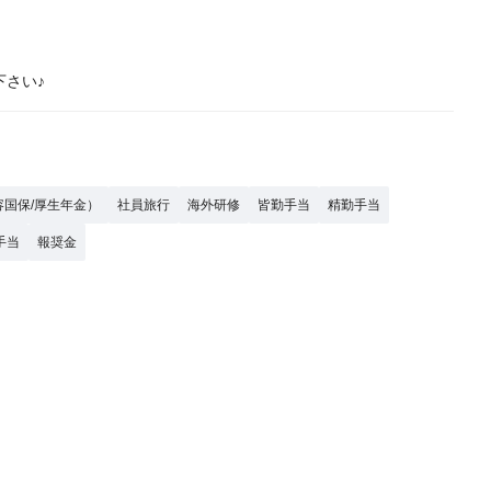
さい♪
容国保/厚生年金）
社員旅行
海外研修
皆勤手当
精勤手当
手当
報奨金