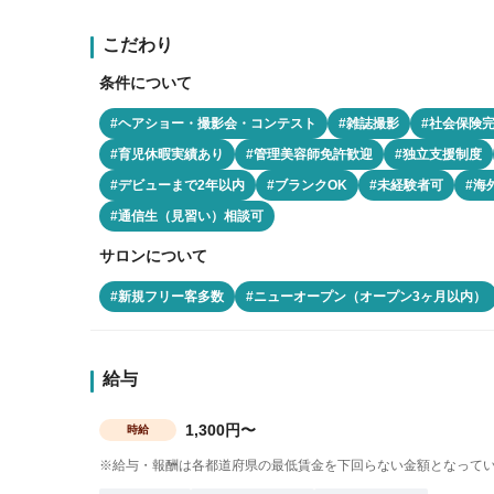
こだわり
条件について
#ヘアショー・撮影会・コンテスト
#雑誌撮影
#社会保険
#育児休暇実績あり
#管理美容師免許歓迎
#独立支援制度
#デビューまで2年以内
#ブランクOK
#未経験者可
#海
#通信生（見習い）相談可
サロンについて
#新規フリー客多数
#ニューオープン（オープン3ヶ月以内）
給与
1,300円〜
時給
※給与・報酬は各都道府県の最低賃金を下回らない金額となって