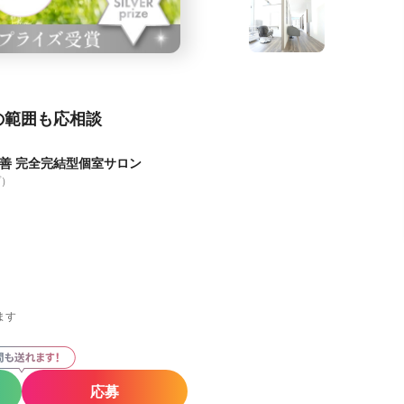
の範囲も応相談
改善 完全完結型個室サロン
プ）
ます
応募