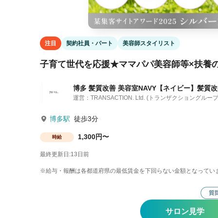
注目
契約社員・パート
美容師スタイリスト
子育て世代を応援★ママパパ美容師等×扶養
博多 髪質改善 美容室NAVY【ネイビー】髪質
運営：TRANSACTION. Ltd. (トランザクショングルー
博多駅
徒歩3分
1,300円〜
時給
最終更新日:13日前
※給与・報酬は各都道府県の最低賃金を下回らない金額となってい
サロン見学