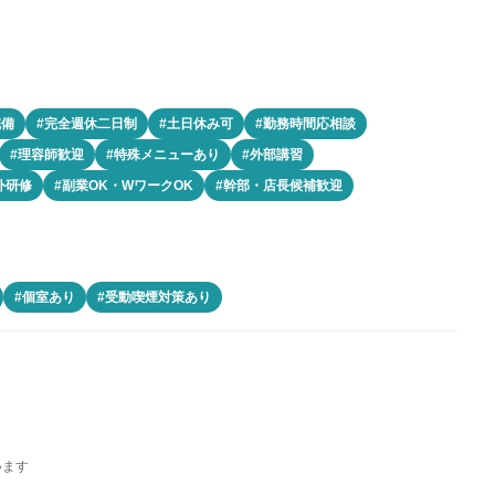
完備
#完全週休二日制
#土日休み可
#勤務時間応相談
#理容師歓迎
#特殊メニューあり
#外部講習
外研修
#副業OK・WワークOK
#幹部・店長候補歓迎
#個室あり
#受動喫煙対策あり
います