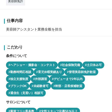
美容師免許
仕事内容
美容師アシスタント業務全般を担当
こだわり
条件について
#ヘアショー・撮影会・コンテスト
#社会保険完備
#土日休み可
#勤務時間応相談
#育児休暇実績あり
#管理美容師免許歓迎
#独立支援制度
#外部講習
#デビューまで2年以内
#ブランクOK
#未経験者可
#幹部・店長候補歓迎
#通信生（見習い）相談可
サロンについて
#新規フリー客多数
#女性スタッフ比率50％以上