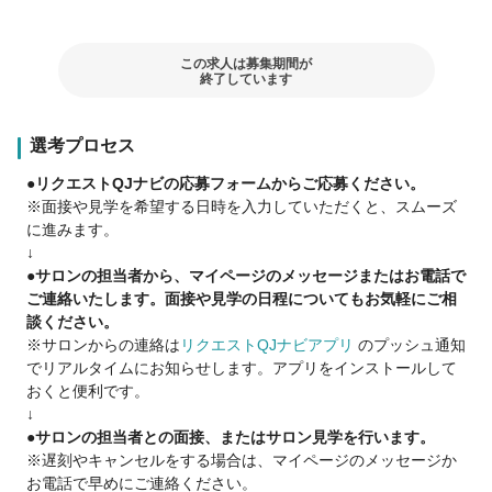
【給与が高い】
アシスタント24万円～なのでスタイリスト並みの給与です♪
この求人は募集期間が
お休みもありますし、練習で残業する事はありませんので安心
終了しています
して下さい♪
選考プロセス
【お休みが多い】
夏季・冬季はもちろんの事、状況に合わせてしっかりと休めま
●リクエストQJナビの応募フォームからご応募ください。
す♪
※面接や見学を希望する日時を入力していただくと、スムーズ
産前産後休暇（98日）
に進みます。
育児休暇（最大12か月）
↓
●サロンの担当者から、マイページのメッセージまたはお電話で
【手当や福利厚生も充実】
ご連絡いたします。面接や見学の日程についてもお気軽にご相
●通信制の学費支援制度
談ください。
●社員旅行
※サロンからの連絡は
リクエストQJナビアプリ
のプッシュ通知
●引っ越し費用15万円支給
でリアルタイムにお知らせします。アプリをインストールして
おくと便利です。
【アカデミー制度】
↓
入社してからの6ヵ月間
●サロンの担当者との面接、またはサロン見学を行います。
週3～4日はシャンプー、カラー、カットなどを実践します。
※遅刻やキャンセルをする場合は、マイページのメッセージか
現場で活かせる技術をしっかり習得していきます。
お電話で早めにご連絡ください。