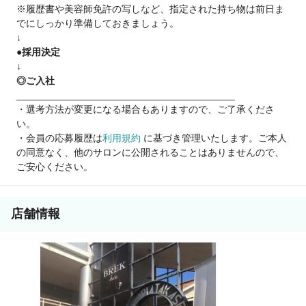
※履歴書や美容師免許の写しなど、指定された持ち物は前日ま
【アカデミーってナニ？？BREKってどんな雰囲気？？】
でにしっかり準備しておきましょう。
【先輩社員の声】
↓
各務原店 足立 澪
●採用決定
私はアカデミー卒業生として本当に良い経験をさせていただき
↓
ました☆
◎ご入社
お店とは違う設備・環境の中で、集中して練習に打ち込めるこ
________________________________________
とが、
・選考方法が変更になる場合もありますので、ご了承くださ
何より技術習得のスピードアップに繋がったと感じています！
い。
・会員の応募履歴は
利用規約
に基づき管理いたします。ご本人
穂積店 伊藤 茉衣香
の同意なく、他のサロンに公開されることはありませんので、
先輩方もやさしく仲が良く何でも相談できます♪
ご安心ください。
たわいない話で盛り上がったり、プライベートでご飯やお出か
けにも連れていってくれます☆
店舗情報
他「スタッフ紹介ページ」でも、先輩の声を見てください。