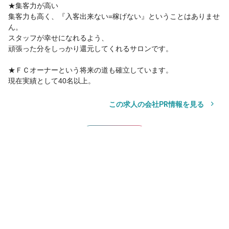
★集客力が高い
集客力も高く、『入客出来ない=稼げない』ということはありませ
ん。
スタッフが幸せになれるよう、
頑張った分をしっかり還元してくれるサロンです。
★ＦＣオーナーという将来の道も確立しています。
現在実績として40名以上。
この求人の会社PR情報を見る
サロン見学
応募
サロン見学
応募
お気に入り
その他の勤務地