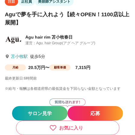
注目
正社員
美容師アシスタント
Aguで夢を手に入れよう【続々OPEN！1100店以上
展開】
Agu hair rim 苫小牧春日
運営：Agu. hair Group(アグ ヘア グループ)
苫小牧駅
徒歩5分
20.5万円〜
7,315円
月給
顧客単価
最終更新日:6時間前
※給与・報酬は各都道府県の最低賃金を下回らない金額となっています
サロン見学
応募
お気に入り