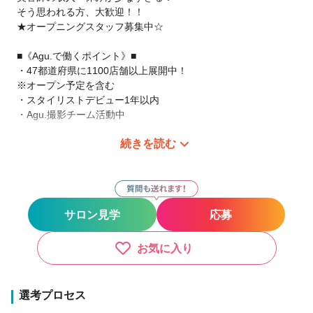
そう思われる方、大歓迎！！
★オープニングスタッフ募集中☆
■《Agu.で働くポイント》■
・47都道府県に1100店舗以上展開中！
※オープン予定を含む
・スタイリストデビュー1年以内
・Agu.撮影チーム活動中
続きを読む
サロン見学だけでというのでもOKです。
まずは、ご連絡下さい。
現在、日本全国（47都道府県）にAgu.は展開中です。
あなたの働きたい場所で、やりたい働き方を!
サロン見学
応募
【○○したい！がAgu.ならできます！！】
●バリバリ派
・都会で美容師として活躍したい！
お気に入り
・地元に帰って美容師として活躍したい！
●家庭重視派
・子供を保育園などに預けている間だけ働きたい♪
選考プロセス
・17時までは美容師、17時から主婦・主夫♪