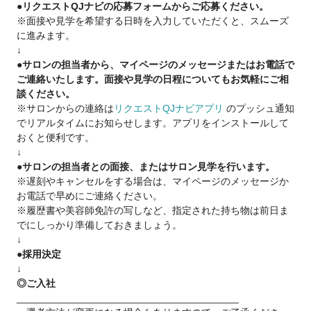
●リクエストQJナビの応募フォームからご応募ください。
●ゆったり派
※面接や見学を希望する日時を入力していただくと、スムーズ
・美容師をしながらも夢を実現したい♪
に進みます。
・17時退社で夕方から友達と遊びたい♪
↓
などなど
●サロンの担当者から、マイページのメッセージまたはお電話で
ご連絡いたします。面接や見学の日程についてもお気軽にご相
■《スタイリストデビューした後は》■
談ください。
・歩合率55％～65％
※サロンからの連絡は
リクエストQJナビアプリ
のプッシュ通知
・報酬は嬉しい【日払い】
でリアルタイムにお知らせします。アプリをインストールして
・Agu.では副業・WワークもOK!!
おくと便利です。
・フランチャイズ制度
↓
・Agu.独自の確定申告システムを使えます。
●サロンの担当者との面接、またはサロン見学を行います。
困った時には税理士サポートを受けられます！
※遅刻やキャンセルをする場合は、マイページのメッセージか
お電話で早めにご連絡ください。
■《フリーランス(業務委託)は不安という方へ》■
※履歴書や美容師免許の写しなど、指定された持ち物は前日ま
14年で1100店舗以上拡大をさせて頂いているのは
でにしっかり準備しておきましょう。
↓
・新規集客力(お客様からの信頼)
●採用決定
・働きやすさ(4700名以上の美容師さんからの信頼)
↓
がAgu.にはあるからです。
◎ご入社
Agu.は今までの実績があるのでご安心下さい。
________________________________________