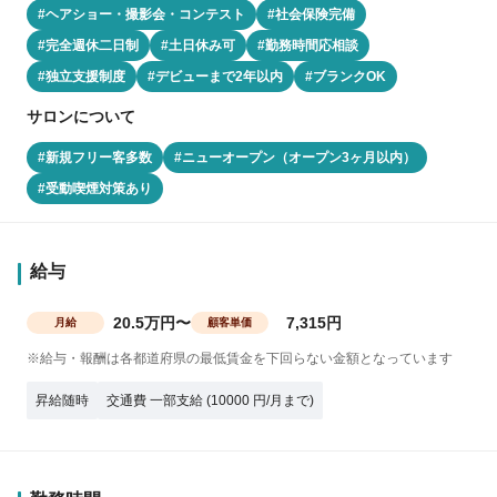
#ヘアショー・撮影会・コンテスト
#社会保険完備
#完全週休二日制
#土日休み可
#勤務時間応相談
#独立支援制度
#デビューまで2年以内
#ブランクOK
サロンについて
#新規フリー客多数
#ニューオープン（オープン3ヶ月以内）
#受動喫煙対策あり
給与
20.5万円〜
7,315円
月給
顧客単価
※給与・報酬は各都道府県の最低賃金を下回らない金額となっています
昇給随時
交通費 一部支給 (10000 円/月まで)