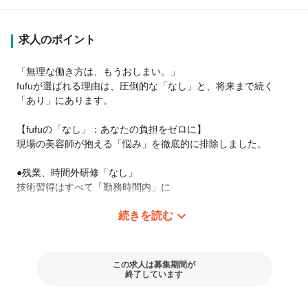
求人のポイント
「無理な働き方は、もうおしまい。」
fufuが選ばれる理由は、圧倒的な「なし」と、将来まで続く
「あり」にあります。
【fufuの「なし」：あなたの負担をゼロに】
現場の美容師が抱える「悩み」を徹底的に排除しました。
●残業、時間外研修「なし」
技術習得はすべて「勤務時間内」に
続きを読む
●数字に追われるストレス「なし」
個人ノルマや集客、指名制一切なし
目の前のお客様だけに集中できる
この求人は募集期間が
●複雑なメニュー「なし」
終了しています
カットもブリーチもありません。
「カラーだけ」だから、ブランクがあっても驚くほど早く馴染