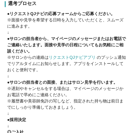
選考プロセス
めます
●リクエストQJナビの応募フォームからご応募ください。
【fufuの「あり」：安心とキャリアを両立】
※面接や見学を希望する日時を入力していただくと、スムーズ
全国展開しているfufuならではの仕組みが、あなたの再挑戦を
に進みます。
バックアップ
↓
●サロンの担当者から、マイページのメッセージまたはお電話で
●ライフステージの変化への理解「あり」
ご連絡いたします。面接や見学の日程についてもお気軽にご相
産休育休取得者は計100名以上
談ください。
子育てと両立しながら働くスタッフ多数在籍
※サロンからの連絡は
リクエストQJナビアプリ
のプッシュ通知
でリアルタイムにお知らせします。アプリをインストールして
●手厚いフォロー体制「あり」
おくと便利です。
専属トレーナーによる実技研修、講義動画等、好きな時に学べ
↓
る環境
●サロンの担当者との面接、またはサロン見学を行います。
入社者の45%がブランクありですが、半年以内に80%が昇給し
※遅刻やキャンセルをする場合は、マイページのメッセージか
ています
お電話で早めにご連絡ください。
※履歴書や美容師免許の写しなど、指定された持ち物は前日ま
●多様なキャリア「あり」
でにしっかり準備しておきましょう。
「他社でキャリアをあきらめていた人が、fufuに転職後エリア
↓
マネージャーになった」などキャリアアップ事例多数
●採用決定
店長、SD（エリアマネージャー）、本部スタッフなど、ディレ
↓
クターも5職種以上あり多彩な道があなたをまっています♪
◎ご入社