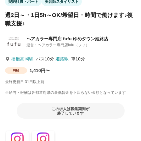
契約社員・パート
美容師スタイリスト
週2日～・1日5h～OK/希望日・時間で働けます♪復
職支援♪
ヘアカラー専門店 fufu ゆめタウン姫路店
運営：ヘアカラー専門店fufu（フフ）
播磨高岡駅
バス10分
姫路駅
車10分
1,410円〜
時給
最終更新日:31日以上前
※給与・報酬は各都道府県の最低賃金を下回らない金額となっています
この求人は募集期間が
終了しています