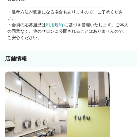
________________________________________
＼👦スタッフボイス／
・選考方法が変更になる場合もありますので、ご了承くださ
指名制がなくギスギスせずチームで助け合える（29歳・女性）
い。
夕飯の準備に間に合う。これ私には奇跡でした（笑）（34歳・
・会員の応募履歴は
利用規約
に基づき管理いたします。ご本人
ママさん）
の同意なく、他のサロンに公開されることはありませんので、
店長、マネージャー。目指せる道が想像以上に多かった！（35
ご安心ください。
歳・男性）
まずはカジュアルな面談からでもOKです♪
店舗情報
「本当に残業がないの？」という疑問にも、包み隠さずお答え
します