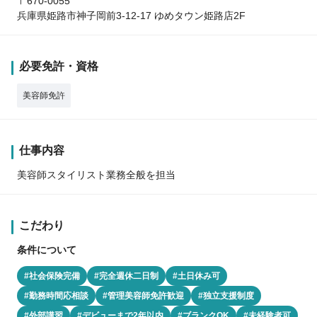
〒670-0055
兵庫県姫路市神子岡前3-12-17 ゆめタウン姫路店2F
必要免許・資格
美容師免許
仕事内容
美容師スタイリスト業務全般を担当
こだわり
条件について
#社会保険完備
#完全週休二日制
#土日休み可
#勤務時間応相談
#管理美容師免許歓迎
#独立支援制度
#外部講習
#デビューまで2年以内
#ブランクOK
#未経験者可