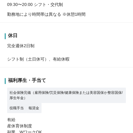
09:30〜20:00 シフト・交代制
勤務地により時間帯は異なる ※休憩1時間
休日
完全週休2日制
シフト制（土日休可）、有給休暇
福利厚生・手当て
社会保険完備（雇用保険/労災保険/健康保険または美容国保か整容国保/
厚生年金）
役職手当
報奨金
有給
産休育休制度
副業、WワークOK