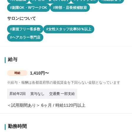
#副業OK・WワークOK
#幹部・店長候補歓迎
サロンについて
#新規フリー客多数
#女性スタッフ比率50％以上
#ヘアカラー専門店
給与
1,410円〜
時給
※給与・報酬は各都道府県の最低賃金を下回らない金額となっています
昇給年2回
賞与なし
交通費 一部支給
＜試用期間あり＞ 6ヶ月 / 時給1120円以上
勤務時間