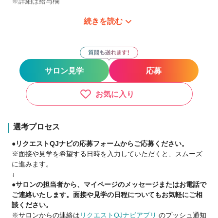
※詳細は給与欄
続きを読む
◆選べる入社特典◆
①新規・フリー：60%還元※最大3ヶ月
②選べる保障給♪最大300万円保障※月50万円×6ヶ月
③祝金最大100万円
※①〜③から１つ選択＋交通費支給
サロン見学
応募
☆スタッフ703名に選ばれる⑤ポイント☆
①完全自由シフト
お気に入り
土日祝休み/週1～/Wワーク/時短勤務
子育て美容師活躍中♪
選考プロセス
②安心の集客力
●リクエストQJナビの応募フォームからご応募ください。
AWARD受賞！グループ月間客数37,000名
※面接や見学を希望する日時を入力していただくと、スムーズ
スタッフ平均入客数1日7人
に進みます。
↓
③高待遇・充実の手当
●サロンの担当者から、マイページのメッセージまたはお電話で
・指名歩合UP
ご連絡いたします。面接や見学の日程についてもお気軽にご相
・口コミ手当⇒1件1000円
談ください。
・勤続手当
※サロンからの連絡は
リクエストQJナビアプリ
のプッシュ通知
等