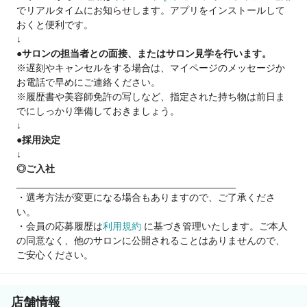
でリアルタイムにお知らせします。アプリをインストールして
おくと便利です。
④グループの安定経営
↓
全国80店舗の成長企業
●サロンの担当者との面接、またはサロン見学を行います。
※遅刻やキャンセルをする場合は、マイページのメッセージか
⑤インボイス
お電話で早めにご連絡ください。
消費税は会社負担※当面の間
※履歴書や美容師免許の写しなど、指定された持ち物は前日ま
確定申告サポート制度
でにしっかり準備しておきましょう。
↓
●採用決定
☆実は郊外店舗が人気!?スタッフアンケート☆
↓
◎ご入社
『神奈川県のスタッフに働き方を聞いてみた♪』
________________________________________
・自由に休めて推し活楽しんでます♪（橋本店在籍25歳女性）
・選考方法が変更になる場合もありますので、ご了承くださ
・正社員時よりもお休みも増えて報酬は2倍に！（川崎店在籍
い。
24歳男性）
・会員の応募履歴は
利用規約
に基づき管理いたします。ご本人
・集客が好調！グループ全体でも売上上位になりました！（海
の同意なく、他のサロンに公開されることはありませんので、
老名店在籍28歳男性）
ご安心ください。
『東京郊外でも夢が叶えられる!?』
・収入も安定して家を購入！（八王子店在籍36歳男性）
・夫の転勤でも別の店舗で好きな美容師を続けられています
店舗情報