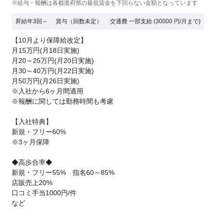
※給与・報酬は各都道府県の最低賃金を下回らない金額となっています
昇給年3回～
賞与（回数未定）
交通費 一部支給 (30000 円/月まで)
【10月より保障給改定】
月15万円(月18日実施)
月20～25万円(月20日実施)
月30～40万円(月22日実施)
月50万円(月26日実施)
※入社から6ヶ月間適用
※報酬に関しては勤務時間も考慮
【入社特典】
新規・フリー60%
※3ヶ月保障
◆高歩合率◆
新規・フリー55% 指名60～85%
店販売上20%
口コミ手当1000円/件
など