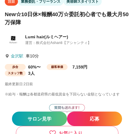
注目
業務委託・フリーランス
美容師スタイリスト
New☆10日休×報酬40万☆委託初心者でも最大月50
万保障
Lumi hair(ルミヘアー)
運営：株式会社Ashanti【アシャンティ】
金沢駅
車10分
60%〜
7,159円
歩合
顧客単価
3人
スタッフ数
最終更新日:2日前
※給与・報酬は各都道府県の最低賃金を下回らない金額となっています
サロン見学
応募
お気に入り