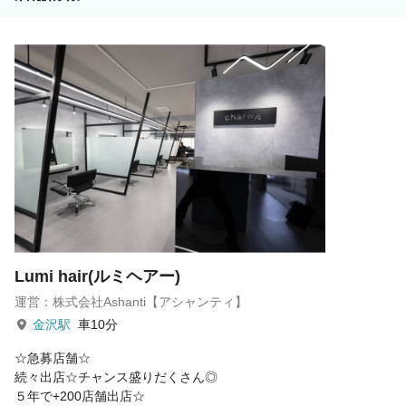
（町田店在籍35歳女性）
・郊外店舗でもキャリアアップしてマネージャーに！（蒲田店
在籍29歳男性）
都心サロンはもちろん、郊外サロンでも満足できる入客ができ
ちゃいます！
ご不安な点などは何でもご相談ください♪
Lumi hair(ルミヘアー)
運営：株式会社Ashanti【アシャンティ】
金沢駅
車10分
☆急募店舗☆
続々出店☆チャンス盛りだくさん◎
５年で+200店舗出店☆