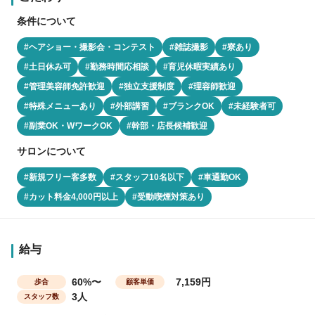
条件について
#ヘアショー・撮影会・コンテスト
#雑誌撮影
#寮あり
#土日休み可
#勤務時間応相談
#育児休暇実績あり
#管理美容師免許歓迎
#独立支援制度
#理容師歓迎
#特殊メニューあり
#外部講習
#ブランクOK
#未経験者可
#副業OK・WワークOK
#幹部・店長候補歓迎
サロンについて
#新規フリー客多数
#スタッフ10名以下
#車通勤OK
#カット料金4,000円以上
#受動喫煙対策あり
給与
60%〜
7,159円
歩合
顧客単価
3人
スタッフ数