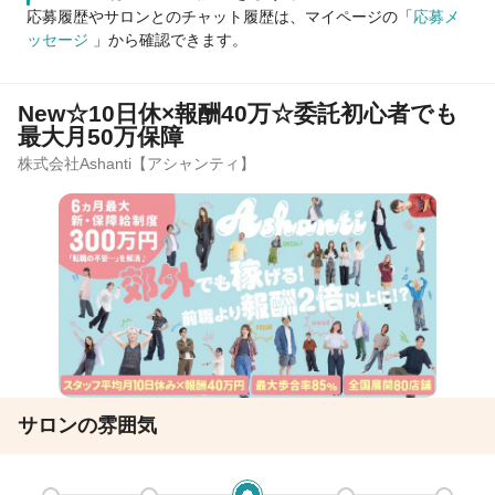
応募履歴やサロンとのチャット履歴は、マイページの「
応募メ
ッセージ
」から確認できます。
New☆10日休×報酬40万☆委託初心者でも
最大月50万保障
株式会社Ashanti【アシャンティ】
サロンの雰囲気