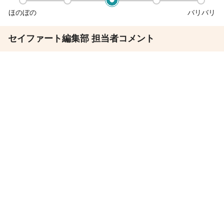
ほのぼの
バリバリ
セイファート編集部 担当者コメント
Ashantiは、スタッフファーストを有言実行する会社
その結果スタッフ満足度は92%！
サロン見学
応募
◇2025年10月より保障給も大幅に上昇
6か月最大300万円の保障！
◇アワード受賞の常連サロンで文句なしの集客力
新しいスタッフでも必ず入客ができます♪
◇初めての業務委託スタッフが6割
安心できるようにしっかり会社でフォロー！
在籍年数の長いスタッフさんが多くいて働きやすさも◎
転職して良かった！そう思えるサロンです！
この求人の会社PR情報を見る