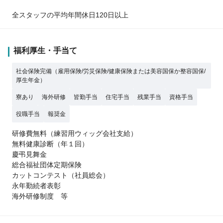
全スタッフの平均年間休日120日以上
福利厚生・手当て
社会保険完備（雇用保険/労災保険/健康保険または美容国保か整容国保/
厚生年金）
寮あり
海外研修
皆勤手当
住宅手当
残業手当
資格手当
役職手当
報奨金
研修費無料（練習用ウィッグ会社支給）
無料健康診断（年１回）
慶弔見舞金
総合福祉団体定期保険
カットコンテスト（社員総会）
永年勤続者表彰
海外研修制度 等