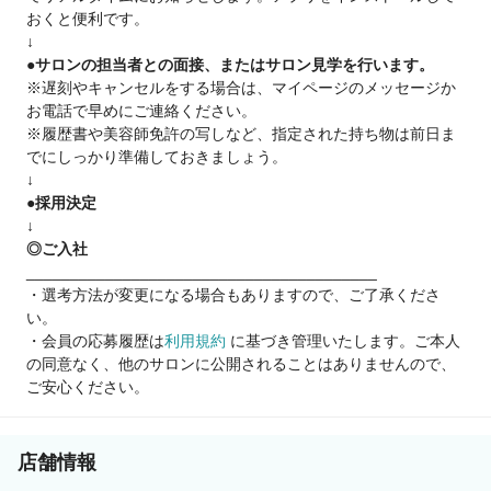
おくと便利です。
家賃補助 最大４万円
↓
引越費用最大 10万円補助
●サロンの担当者との面接、またはサロン見学を行います。
入社1ヶ月後に 10万円支給
※遅刻やキャンセルをする場合は、マイページのメッセージか
敷金・礼金・仲介手数料 不要
お電話で早めにご連絡ください。
家具付き物件あり
※履歴書や美容師免許の写しなど、指定された持ち物は前日ま
※規定あり
でにしっかり準備しておきましょう。
↓
アカデミー：東京・大阪・名古屋・福岡・仙台・広島
●採用決定
※専任トレーナー常駐
↓
◎ご入社
________________________________________
【地域給与例（残業手当と交通費は別途支給）】
・選考方法が変更になる場合もありますので、ご了承くださ
東京：月給25.05万円～
い。
大阪：月給24万円～
・会員の応募履歴は
利用規約
に基づき管理いたします。ご本人
名古屋：月給23.3万円～
の同意なく、他のサロンに公開されることはありませんので、
広島：月給22.32万円～
ご安心ください。
仙台・札幌：月給22.1万円～
福岡：月給21.8万円～
店舗情報