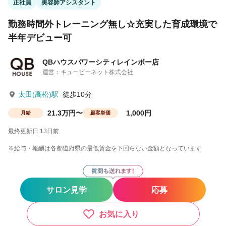
正社員
美容師アシスタント
勤務時間外トレーニング無し☆充実した育成環境で
半年デビュー可
QBハウスパワーシティレインボー店
運営：キュービーネット株式会社
太田(高松)駅
徒歩10分
21.3万円〜
1,000円
月給
顧客単価
最終更新日:13日前
※給与・報酬は各都道府県の最低賃金を下回らない金額となっています
サロン見学
応募
お気に入り