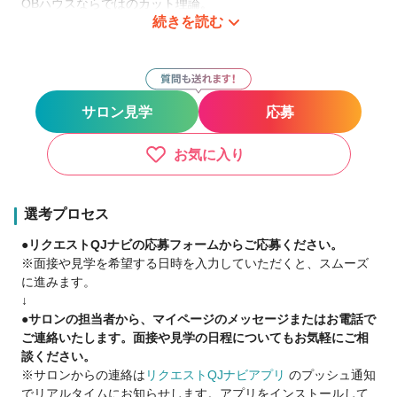
QBハウスならではのカット理論。
続きを読む
6ヵ月で、ヘアカットスタイリストに必要な技術を
習得できるカリキュラムです。
⇒7ヶ月目には一人前のヘアカットスタイリストへ！
★使用するウィッグは平均300体！すべて会社支給！
サロン見学
応募
★もちろん研修費は無料！
お気に入り
▷長期ブランクがある方！
子育てがひと段落。長期ブランクを乗り越えて
職場復帰したスタッフがたくさんいます！
選考プロセス
●リクエストQJナビの応募フォームからご応募ください。
▷第2新卒の方！
※面接や見学を希望する日時を入力していただくと、スムーズ
練習時間が確保できない…
に進みます。
教育環境に恵まれていない…
↓
そんな方はぜひここでいっしょに学びましょう♪
●サロンの担当者から、マイページのメッセージまたはお電話で
ご連絡いたします。面接や見学の日程についてもお気軽にご相
談ください。
★大手ならではの手厚い待遇
※サロンからの連絡は
リクエストQJナビアプリ
のプッシュ通知
▷地方から都心部へ
でリアルタイムにお知らせします。アプリをインストールして
◎ライフスタイルサポート制度