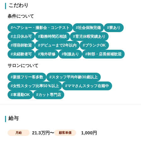
こだわり
条件について
#ヘアショー・撮影会・コンテスト
#社会保険完備
#寮あり
#土日休み可
#勤務時間応相談
#育児休暇実績あり
#理容師歓迎
#デビューまで2年以内
#ブランクOK
#未経験者可
#海外研修
#制服あり
#幹部・店長候補歓迎
サロンについて
#新規フリー客多数
#スタッフ平均年齢30歳以上
#女性スタッフ比率50％以上
#ママさんスタッフ在籍中
#車通勤OK
#カット専門店
給与
21.3万円〜
1,000円
月給
顧客単価