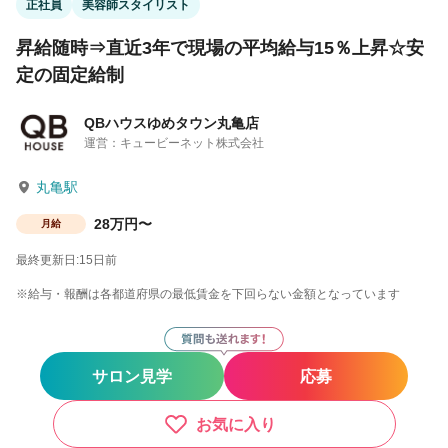
正社員
美容師スタイリスト
昇給随時⇒直近3年で現場の平均給与15％上昇☆安
定の固定給制
QBハウスゆめタウン丸亀店
運営：キュービーネット株式会社
丸亀駅
28万円〜
月給
最終更新日:15日前
※給与・報酬は各都道府県の最低賃金を下回らない金額となっています
サロン見学
応募
お気に入り