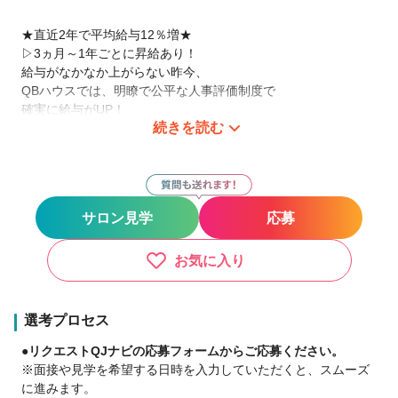
★直近2年で平均給与12％増★
▷3ヵ月～1年ごとに昇給あり！
給与がなかなか上がらない昨今、
QBハウスでは、明瞭で公平な人事評価制度で
確実に給与がUP！
続きを読む
「10年もスタイリストやっているのに、給与が上がらない」
そんな方はぜひ♪
▷なんと！直近3年の平均給与は15％も増えています！
サロン見学
応募
★大手ならではの手厚い待遇★
◎ライフスタイルサポート制度
～地方から都心部へ～
お気に入り
家賃補助 最大４万円
引越費用最大 10万円補助
入社1ヶ月後に 10万円支給
選考プロセス
敷金・礼金・仲介手数料 不要
●リクエストQJナビの応募フォームからご応募ください。
家具付き物件あり
※面接や見学を希望する日時を入力していただくと、スムーズ
※規定あり
に進みます。