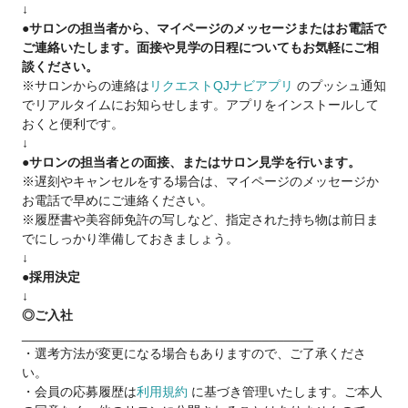
↓
●サロンの担当者から、マイページのメッセージまたはお電話で
チームワークで店舗の数字をつくり上げていく。
ご連絡いたします。面接や見学の日程についてもお気軽にご相
ハサミだけでお客さまのニーズに応えていく。
談ください。
ハサミだけで仕上げるスタイルづくりのおもしろさ。
※サロンからの連絡は
リクエストQJナビアプリ
のプッシュ通知
「カットが今より楽しくなる」
でリアルタイムにお知らせします。アプリをインストールして
QBハウスには、やりがいがたくさん詰まっています♪
おくと便利です。
↓
●サロンの担当者との面接、またはサロン見学を行います。
★長期ブランクの方も大歓迎★
※遅刻やキャンセルをする場合は、マイページのメッセージか
QBHOUSEでは経験値や技術レベルに合わせた研修をご用意し
お電話で早めにご連絡ください。
ております。
※履歴書や美容師免許の写しなど、指定された持ち物は前日ま
カット未経験者でも6ヶ月でスタイリストデビューできるカリキ
でにしっかり準備しておきましょう。
ュラム
↓
研修は全て勤務時間内に行っています。
●採用決定
6か月間、お給与をもらいながら集中して学べます。
↓
◎研修費無料
◎ご入社
◎練習用ウィッグ会社支給
________________________________________
・選考方法が変更になる場合もありますので、ご了承くださ
い。
●東京・神奈川・千葉・埼玉：月給30万円～
・会員の応募履歴は
利用規約
に基づき管理いたします。ご本人
●大阪・京都・兵庫・愛知：月給28万円～