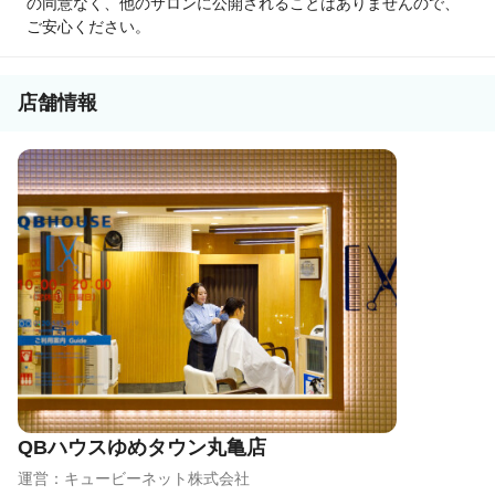
の同意なく、他のサロンに公開されることはありませんので、
●九州：月給29.1万円～
ご安心ください。
●岡山・四国：月給29.1万円～
※詳しくは採用HPをご覧ください。
店舗情報
QBハウスゆめタウン丸亀店
運営：キュービーネット株式会社