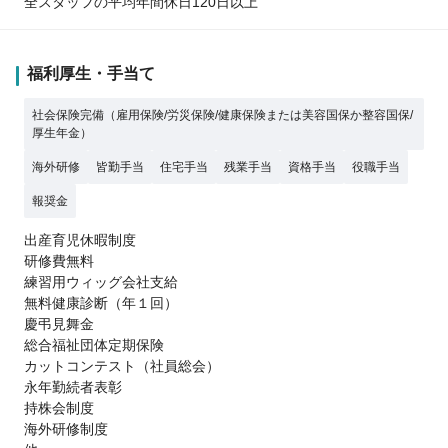
全スタッフの平均年間休日120日以上
福利厚生・手当て
社会保険完備（雇用保険/労災保険/健康保険または美容国保か整容国保/
厚生年金）
海外研修
皆勤手当
住宅手当
残業手当
資格手当
役職手当
報奨金
出産育児休暇制度
研修費無料
練習用ウィッグ会社支給
無料健康診断（年１回）
慶弔見舞金
総合福祉団体定期保険
カットコンテスト（社員総会）
永年勤続者表彰
持株会制度
海外研修制度