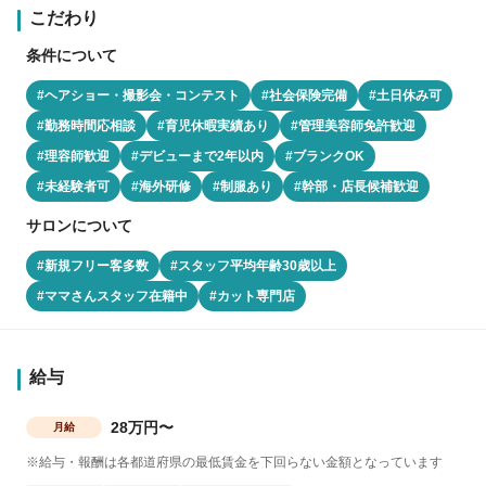
こだわり
条件について
#ヘアショー・撮影会・コンテスト
#社会保険完備
#土日休み可
#勤務時間応相談
#育児休暇実績あり
#管理美容師免許歓迎
#理容師歓迎
#デビューまで2年以内
#ブランクOK
#未経験者可
#海外研修
#制服あり
#幹部・店長候補歓迎
サロンについて
#新規フリー客多数
#スタッフ平均年齢30歳以上
#ママさんスタッフ在籍中
#カット専門店
給与
28万円〜
月給
※給与・報酬は各都道府県の最低賃金を下回らない金額となっています