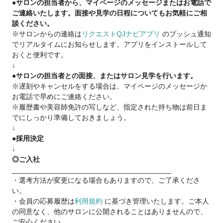
●サロンの担当者から、マイページのメッセージまたはお電話で
✅基本給26万円スタート👑
ご連絡いたします。面接や見学の日程についてもお気軽にご相
✅デビュースタイリストの平均給与35万円💎
談ください。
※サロンからの連絡は
リクエストQJナビアプリ
のプッシュ通知
即戦力の方をしっかり評価します◎
でリアルタイムにお知らせします。アプリをインストールして
おくと便利です。
little【リトル】でスタイリストデビューして
↓
自由で楽しい美容師ライフをスタートしませんか？
●サロンの担当者との面接、またはサロン見学を行います。
※遅刻やキャンセルをする場合は、マイページのメッセージか
📩【オンラインでもOK】【履歴書不要】
お電話で早めにご連絡ください。
まずは見学・ご相談だけでもOK！
※履歴書や美容師免許の写しなど、指定された持ち物は前日ま
お気軽にご応募ください✨
でにしっかり準備しておきましょう。
↓
●採用決定
↓
◎ご入社
________________________________________
・選考方法が変更になる場合もありますので、ご了承くださ
い。
・会員の応募履歴は
利用規約
に基づき管理いたします。ご本人
の同意なく、他のサロンに公開されることはありませんので、
ご安心ください。