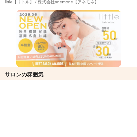
little【リトル】 / 株式会社anemone【アネモネ】
サロンの雰囲気
サロン見学
応募
ほのぼの
バリバリ
セイファート編集部 担当者コメント
20代・30代女性に支持される