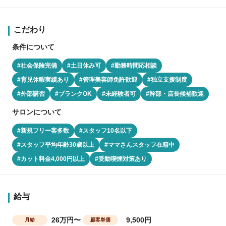
こだわり
条件について
#社会保険完備
#土日休み可
#勤務時間応相談
#育児休暇実績あり
#管理美容師免許歓迎
#独立支援制度
#外部講習
#ブランクOK
#未経験者可
#幹部・店長候補歓迎
サロンについて
#新規フリー客多数
#スタッフ10名以下
#スタッフ平均年齢30歳以上
#ママさんスタッフ在籍中
#カット料金4,000円以上
#受動喫煙対策あり
給与
26万円〜
9,500円
月給
顧客単価