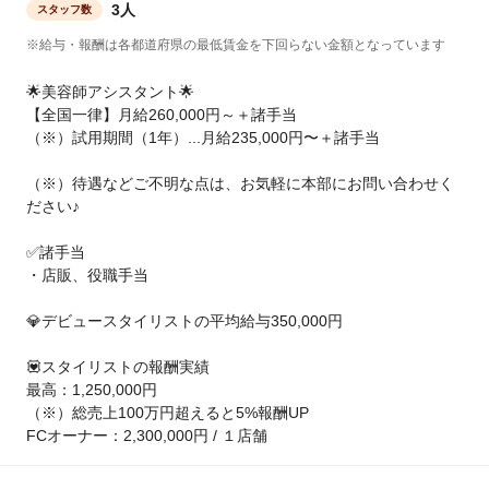
3人
スタッフ数
※給与・報酬は各都道府県の最低賃金を下回らない金額となっています
🌟美容師アシスタント🌟
【全国一律】月給260,000円～＋諸手当
（※）試用期間（1年）...月給235,000円〜＋諸手当
（※）待遇などご不明な点は、お気軽に本部にお問い合わせく
ださい♪
✅諸手当
・店販、役職手当
💎デビュースタイリストの平均給与350,000円
💟スタイリストの報酬実績
最高：1,250,000円
（※）総売上100万円超えると5%報酬UP
FCオーナー：2,300,000円 / １店舗