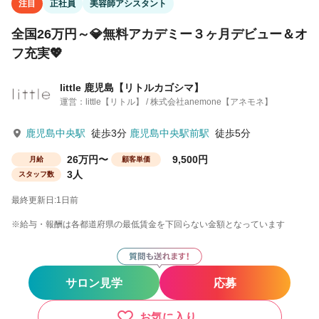
注目
正社員
美容師アシスタント
全国26万円～💎無料アカデミー３ヶ月デビュー＆オ
フ充実💖
little 鹿児島【リトルカゴシマ】
運営：little【リトル】 / 株式会社anemone【アネモネ】
鹿児島中央駅
徒歩3分
鹿児島中央駅前駅
徒歩5分
26万円〜
9,500円
月給
顧客単価
3人
スタッフ数
最終更新日:1日前
※給与・報酬は各都道府県の最低賃金を下回らない金額となっています
サロン見学
応募
お気に入り