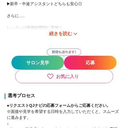
▶️新卒・中途アシスタントどちらも安心◎
さらに.....
レッスンは勤務時間内に実施！
続きを読む
自分のお休みを削ることなく、
効率よく学べる環境だからこそ
最短デビューが実現できます👍！
サロン見学
応募
～・～・～・～・～・～・～・～・～
・カット以外できるアシスタント
お気に入り
・カットまでできるのにデビュー出来ない🌀
・お店の方針でなかなか進めない🌀
・早くスタイリストとして活躍したい🌀
選考プロセス
●リクエストQJナビの応募フォームからご応募ください。
そんな方には.....
※面接や見学を希望する日時を入力していただくと、スムーズ
に進みます。
3か月～半年後デビュープランあり！
↓