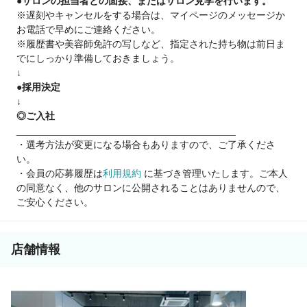
●サロンの担当者との面接、またはサロン見学を行います。
・CALON銀座西海先生カラー講習
※遅刻やキャンセルをする場合は、マイページのメッセージか
・新井会ヘアメイク講習
お電話で早めにご連絡ください。
・アイ講習
※履歴書や美容師免許の写しなど、指定された持ち物は前日ま
・着付講習
でにしっかり準備しておきましょう。
・メイク講習
↓
学べる環境がたくさんあるからこそ
●採用決定
デビューした暁には自信を持ってお客様に入客できる！
↓
◎ご入社
________________________________________
・選考方法が変更になる場合もありますので、ご了承くださ
い。
・会員の応募履歴は
利用規約
に基づき管理いたします。ご本人
の同意なく、他のサロンに公開されることはありませんので、
ご安心ください。
店舗情報