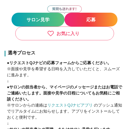
●募集職種
・美容師
・アイリスト
サロン見学
応募
・美容師兼アイリスト
弊社では美容師兼アイリストとしての兼務が可能で
入社1年目から大活躍のスタッフが多数在籍しております★
お気に入り
●遠方からの上京の場合
選考プロセス
・引越し支度金（５～10万円 ※社内規定有）
●リクエストQJナビの応募フォームからご応募ください。
・寮完備（寮費上限￥30000）
※面接や見学を希望する日時を入力していただくと、スムーズ
・住宅手当￥30000（寮ではなく一人暮らしの場合対象）
に進みます。
↓
●休日
●サロンの担当者から、マイページのメッセージまたはお電話で
・月8日（シフト制） 有休 バースデイ休暇
ご連絡いたします。面接や見学の日程についてもお気軽にご相
談ください。
※サロンからの連絡は
リクエストQJナビアプリ
のプッシュ通知
TRUTHには入社年数関係なく学べる環境が沢山！
でリアルタイムにお知らせします。アプリをインストールして
カリキュラムの他に
おくと便利です。
●技術講習
↓
・ABBEY松永先生/SNIPS由藤先生カット講習