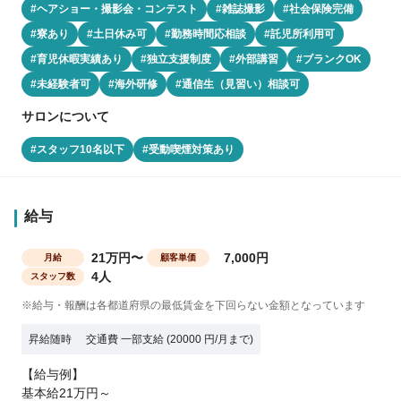
#ヘアショー・撮影会・コンテスト
#雑誌撮影
#社会保険完備
#寮あり
#土日休み可
#勤務時間応相談
#託児所利用可
#育児休暇実績あり
#独立支援制度
#外部講習
#ブランクOK
#未経験者可
#海外研修
#通信生（見習い）相談可
サロンについて
#スタッフ10名以下
#受動喫煙対策あり
給与
21万円〜
7,000円
月給
顧客単価
4人
スタッフ数
※給与・報酬は各都道府県の最低賃金を下回らない金額となっています
昇給随時
交通費 一部支給 (20000 円/月まで)
【給与例】
基本給21万円～