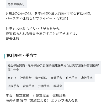
冬季休暇あり
月8日の公休の他、冬季休暇や最大7連休可能な有給休暇、
バースディ休暇などプライベートも充実！
仕事もお休みもメリハリがあるから、
充実感あふれる毎日を過ごすことができますよ♪
慶弔休暇
福利厚生・手当て
社会保険完備（雇用保険/労災保険/健康保険または美容国保か整容国保/
厚生年金）
寮あり
社員旅行
海外研修
皆勤手当
住宅手当
家族手当
店販手当
役職手当
技術手当
報奨金
歩合 独立支援 引越支度金 健康診断
海外研修 賞与（業績による） エクシブ法人会員