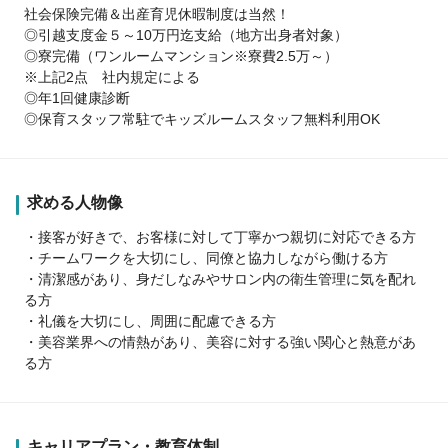
社会保険完備＆出産育児休暇制度は当然！
◎引越支度金５～10万円迄支給（地方出身者対象）
◎寮完備（ワンルームマンション※寮費2.5万～）
※上記2点 社内規定による
◎年1回健康診断
◎保育スタッフ常駐でキッズルームスタッフ無料利用OK
求める人物像
・接客が好きで、お客様に対して丁寧かつ親切に対応できる方
・チームワークを大切にし、同僚と協力しながら働ける方
・清潔感があり、身だしなみやサロン内の衛生管理に気を配れ
る方
・礼儀を大切にし、周囲に配慮できる方
・美容業界への情熱があり、美容に対する強い関心と熱意があ
る方
キャリアプラン・教育体制