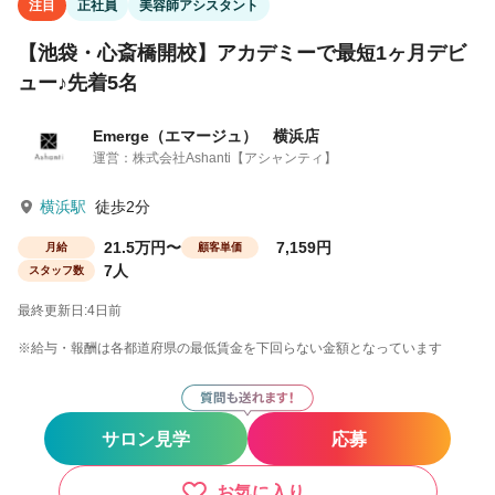
注目
正社員
美容師アシスタント
【池袋・心斎橋開校】アカデミーで最短1ヶ月デビ
ュー♪先着5名
Emerge（エマージュ） 横浜店
運営：株式会社Ashanti【アシャンティ】
横浜駅
徒歩2分
21.5万円〜
7,159円
月給
顧客単価
7人
スタッフ数
最終更新日:4日前
※給与・報酬は各都道府県の最低賃金を下回らない金額となっています
サロン見学
応募
お気に入り