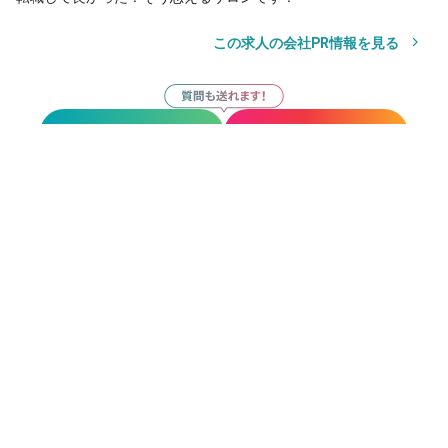
この求人の会社PR情報を見る
サロン見学
応募
お気に入り
サロン見学
応募
その他の勤務地
amie 橋本南口店
橋本(神奈川)駅
徒歩1分
Emerge 橋本【エマージュ】橋本北口店
橋本(神奈川)駅
徒歩2分