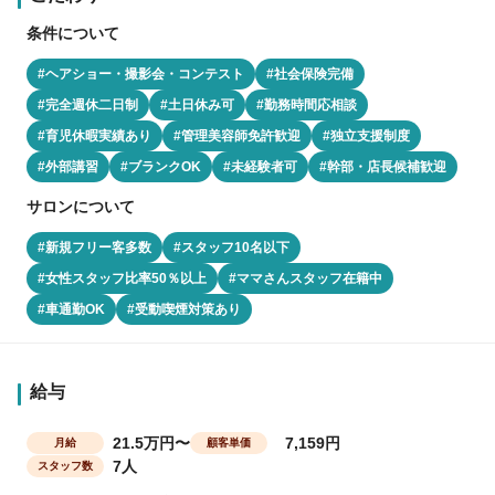
条件について
#ヘアショー・撮影会・コンテスト
#社会保険完備
#完全週休二日制
#土日休み可
#勤務時間応相談
#育児休暇実績あり
#管理美容師免許歓迎
#独立支援制度
#外部講習
#ブランクOK
#未経験者可
#幹部・店長候補歓迎
サロンについて
#新規フリー客多数
#スタッフ10名以下
#女性スタッフ比率50％以上
#ママさんスタッフ在籍中
#車通勤OK
#受動喫煙対策あり
給与
21.5万円〜
7,159円
月給
顧客単価
7人
スタッフ数