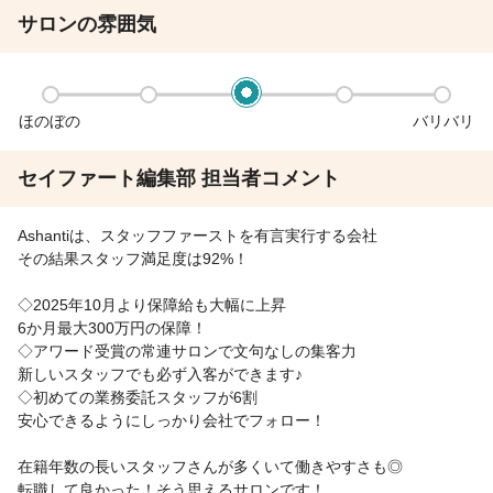
サロンの雰囲気
ほのぼの
バリバリ
セイファート編集部 担当者コメント
Ashantiは、スタッフファーストを有言実行する会社
その結果スタッフ満足度は92%！
◇2025年10月より保障給も大幅に上昇
6か月最大300万円の保障！
◇アワード受賞の常連サロンで文句なしの集客力
新しいスタッフでも必ず入客ができます♪
◇初めての業務委託スタッフが6割
安心できるようにしっかり会社でフォロー！
在籍年数の長いスタッフさんが多くいて働きやすさも◎
転職して良かった！そう思えるサロンです！