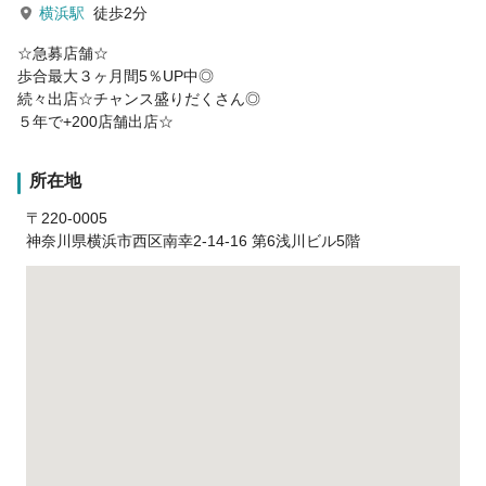
横浜駅
徒歩2分
☆急募店舗☆
歩合最大３ヶ月間5％UP中◎
続々出店☆チャンス盛りだくさん◎
５年で+200店舗出店☆
所在地
〒220-0005
神奈川県横浜市西区南幸2-14-16 第6浅川ビル5階