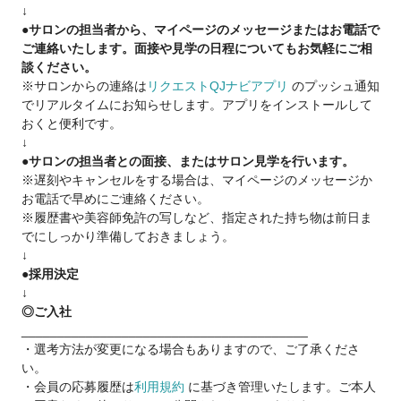
↓
ン
●サロンの担当者から、マイページのメッセージまたはお電話で
サロンワークなどもないため集中して練習できます♪
ご連絡いたします。面接や見学の日程についてもお気軽にご相
談ください。
▽休日
※サロンからの連絡は
リクエストQJナビアプリ
のプッシュ通知
完全週休2日
でリアルタイムにお知らせします。アプリをインストールして
夏季/冬季休暇有
おくと便利です。
残業なし/営業時間内練習
↓
●サロンの担当者との面接、またはサロン見学を行います。
▽待遇
※遅刻やキャンセルをする場合は、マイページのメッセージか
社会保険完備
お電話で早めにご連絡ください。
年次有給休暇
※履歴書や美容師免許の写しなど、指定された持ち物は前日ま
交通費支給
でにしっかり準備しておきましょう。
↓
▽アカデミー制度
●採用決定
モデルハント不要
↓
モデル入客営業時間内に可能
◎ご入社
________________________________________
■Instagramでアカデミー情報配信中☆
・選考方法が変更になる場合もありますので、ご了承くださ
リアルなアカデミーの講義の様子が見れます
い。
Instagramアカウント→ashanti_group_recruit
・会員の応募履歴は
利用規約
に基づき管理いたします。ご本人