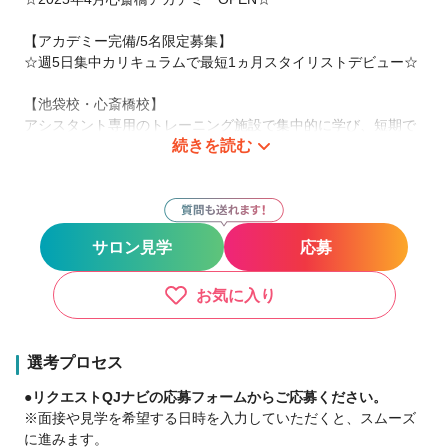
【アカデミー完備/5名限定募集】
☆週5日集中カリキュラムで最短1ヵ月スタイリストデビュー☆
【池袋校・心斎橋校】
アシスタント専用のトレーニング施設で集中的に学び、短期で
続きを読む
技術を習得可能なことから毎年大好評♪
そんな満員御礼のアカデミーが拡張移転につき限定追加募集決
定★
“お給料をもらいながら”最短1ヵ月でスタイリストを目指せま
サロン見学
応募
す！
※新卒・中途どちらでもOK
お気に入り
■アカデミーアシスタント勤務条件
▽給与
選考プロセス
月給21.5万円～+交通費支給（上限3万円まで）
●リクエストQJナビの応募フォームからご応募ください。
※面接や見学を希望する日時を入力していただくと、スムーズ
▽勤務時間
に進みます。
10:00~19:00/週５アカデミー（池袋校・心斎橋校）にてレッス