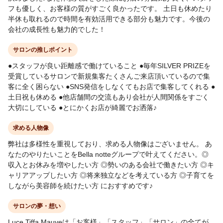
フも優しく、お客様の質がすごく良かったです。 土日も休めたり
半休も取れるので時間を有効活用できる部分も魅力です。今後の
会社の成長性も魅力的でした！
サロンの推しポイント
●スタッフが良い距離感で働けていること ●毎年SILVER PRIZEを
受賞しているサロンで新規集客たくさんご来店頂いているので集
客に全く困らない ●SNS発信をしなくてもお店で集客してくれる ●
土日祝も休める ●他店舗間の交流もあり会社が人間関係をすごく
大切にしている ●とにかくお店が綺麗でお洒落♪
求める人物像
弊社は多様性を重視しており、求める人物像はございません。 あ
なたのやりたいことをBella notteグループで叶えてください。◎
収入とお休みを増やしたい方 ◎勢いのある会社で働きたい方 ◎キ
ャリアアップしたい方 ◎将来独立などを考えている方 ◎子育てを
しながら美容師を続けたい方 におすすめです♪
サロンの夢・想い
Luce Tiffa Mauveは「お客様」「スタッフ」「サロン」の全てが