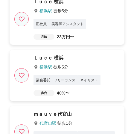
Ｌｕｃｅ 横浜
横浜駅
徒歩5分
正社員
美容師アシスタント
23万円〜
月給
Ｌｕｃｅ 横浜
横浜駅
徒歩5分
業務委託・フリーランス
ネイリスト
40%〜
歩合
ｍａｕｖｅ代官山
代官山駅
徒歩1分