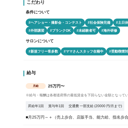
こだわり
条件について
#ヘアショー・撮影会・コンテスト
#社会保険完備
#土日
#外部講習
#ブランクOK
#未経験者可
#海外研修
サロンについて
#新規フリー客多数
#ママさんスタッフ在籍中
#受動喫煙
給与
25万円〜
月給
※給与・報酬は各都道府県の最低賃金を下回らない金額となって
昇給年1回
賞与年1回
交通費 一部支給 (20000 円/月まで)
■月25万円～＋（売上歩合、店販手当、能力給、指名歩