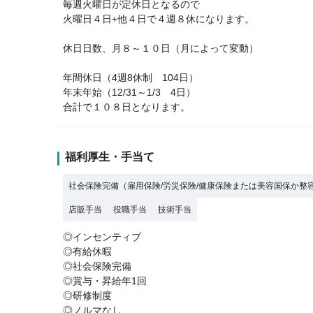
毎週火曜日が定休日となるので
火曜日４日+他４日で４週８休になります。
休日日数、月８～１０日（月によって変動）
年間休日（4週8休制 104日）
年末年始（12/31～1/3 4日）
合計で１０８日となります。
福利厚生・手当て
社会保険完備（雇用保険/労災保険/健康保険または美容国保か整
店販手当
役職手当
技術手当
◎インセンティブ
◎有給休暇
◎社会保険完備
◎賞与・昇給年1回
◎研修制度
◎ノルマなし