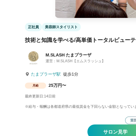
正社員
美容師スタイリスト
技術と知識を学べる/高単価トータルビュー
M.SLASH たまプラーザ
運営：M.SLASH【エムスラッシュ】
たまプラーザ駅
徒歩1分
25万円〜
月給
最終更新日:14日前
※給与・報酬は各都道府県の最低賃金を下回らない金額となってい
サロン見学