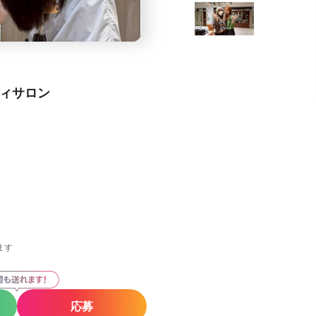
ティサロン
ます
応募