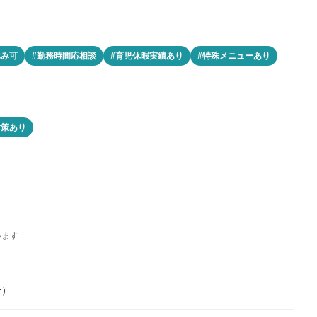
休み可
#勤務時間応相談
#育児休暇実績あり
#特殊メニューあり
対策あり
います
合）