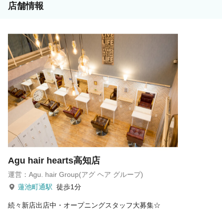
ください！
店舗情報
あなたの“第一歩”を当社グループは応援しています。
Agu hair hearts高知店
運営：Agu. hair Group(アグ ヘア グループ)
蓮池町通駅
徒歩1分
続々新店出店中・オープニングスタッフ大募集☆