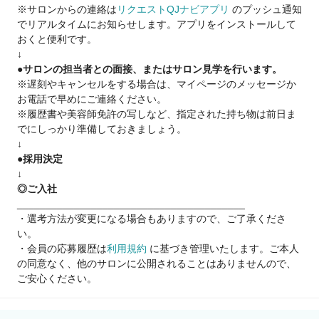
※サロンからの連絡は
リクエストQJナビアプリ
のプッシュ通知
Q.顧客がいないので、集客面で不安です…
でリアルタイムにお知らせします。アプリをインストールして
A.新規集客は会社の本部が一括対応しているため、顧客0でも問
おくと便利です。
題なく入客できます
↓
スタッフ集客満足度94.4%！
●サロンの担当者との面接、またはサロン見学を行います。
※遅刻やキャンセルをする場合は、マイページのメッセージか
Q.業務委託制度がよく分かっていないです…
お電話で早めにご連絡ください。
A.確定申告サポートもあり、簡単・安全の独自システムを導入
※履歴書や美容師免許の写しなど、指定された持ち物は前日ま
何か困った時には税理士サポートもあります
でにしっかり準備しておきましょう。
↓
Q.病気やトラブルなど何かあった時の収入面って…?
●採用決定
A.スタイリストケア制度をご用意
↓
（出産・育児・病気での休業にともなう保障や、結婚の応援金
◎ご入社
を支給）※一定条件あり
________________________________________
・選考方法が変更になる場合もありますので、ご了承くださ
☝だから安心！
い。
当社は2021年11月19日よりグロース市場へ上場
・会員の応募履歴は
利用規約
に基づき管理いたします。ご本人
安心・安全の上場企業サロン
の同意なく、他のサロンに公開されることはありませんので、
※現時点で美容室経営企業での上場企業は『6社』のみ
ご安心ください。
報酬はすべて日払いで【税込の売上】に対してお支払いなど
まずは、サロン見学で当社グループの『リアル』をぜひ知って