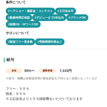
条件について
#ヘアショー・撮影会・コンテスト
#土日休み可
#勤務時間応相談
#デビューまで2年以内
#ブランクOK
#副業OK・WワークOK
サロンについて
#新規フリー客多数
#受動喫煙対策あり
給与
55%〜
7,315円
歩合
顧客単価
※給与・報酬は各都道府県の最低賃金を下回らない金額となっています
フリー：５５％
指名：６５％
※上記歩合より１５％諸経費をいただいております