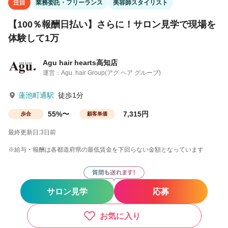
注目
業務委託・フリーランス
美容師スタイリスト
【100％報酬日払い】さらに！サロン見学で現場を
体験して1万
Agu hair hearts高知店
運営：Agu. hair Group(アグ ヘア グループ)
蓮池町通駅
徒歩1分
55%〜
7,315円
歩合
顧客単価
最終更新日:3日前
※給与・報酬は各都道府県の最低賃金を下回らない金額となっています
サロン見学
応募
お気に入り