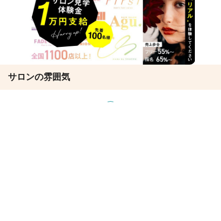
サロンの雰囲気
ほのぼの
バリバリ
サロン見学
応募
セイファート編集部 担当者コメント
★全国で１１００店舗以上
北は北海道・南は沖縄まで各地に当社グループは展開していま
す。
引越などがあったとしても全国に仲間がいるから安心♪