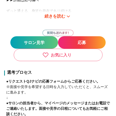
ずっと通える、身近な存在であり続ける
続きを読む
2009年の1号店OPENから現在までで全国1100店舗以上展開
中！
日数や時間に縛られる働き方ではなく
『あなただけのオリジナルのサロンワーク』をしませんか？
サロン見学
応募
－子育て中のママ－
好きな曜日に休んで、子どもの予定に合わせて早上がり
お気に入り
仕事と家庭のバランスを重視
－休日重視・趣味に没頭－
選考プロセス
好きな日に休んで、好きな時間に帰宅
●リクエストQJナビの応募フォームからご応募ください。
10連休を取るスタッフも
※面接や見学を希望する日時を入力していただくと、スムーズ
に進みます。
－二刀流－
↓
フットサルのプロ選手×Agu.
●サロンの担当者から、マイページのメッセージまたはお電話で
スタイリストとして働きながら、プロとして活躍
ご連絡いたします。面接や見学の日程についてもお気軽にご相
談ください。
【当社グループへの転職を考えているあなたへ】