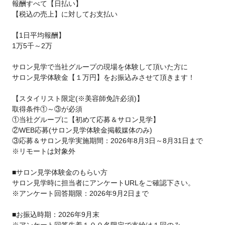
報酬すべて【日払い】
【税込の売上】に対してお支払い
【1日平均報酬】
1万5千～2万
サロン見学で当社グループの現場を体験して頂いた方に
サロン見学体験金【１万円】をお振込みさせて頂きます！
【スタイリスト限定(※美容師免許必須)】
取得条件①～③が必須
①当社グループに【初めて応募＆サロン見学】
②WEB応募(サロン見学体験金掲載媒体のみ)
③応募＆サロン見学実施期間：2026年8月3日～8月31日まで
※リモートは対象外
■サロン見学体験金のもらい方
サロン見学時に担当者にアンケートURLをご確認下さい。
※アンケート回答期限：2026年9月2日まで
■お振込時期：2026年9月末
※アンケート回答先着１００名限定で支給は１回のみ